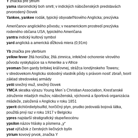
Y
značka pre ytrium
yama
staroindický boh smrti; v indických náboženských predstavách
prvorodený človek
Yankee, yankee
rodák, typický obyvateľNového Anglicka; prezývka
Američanov anglického pôvodu; v neamerickom prostredí prezývka
rodeného občana USA, typického Američana
yantra
indický kultový symbol
yard
anglická a americká dĺžková miera (0,91m)
Yb
značka pre yterbium
yellow fever
žltá horúčka; žltá zimnica, infekčné ochorenie vírového
pôvodu vyskytujúce sa v Amerike a v Africe
yeoman
člen gardy britskej kráľovnej, strážca londýnskeho Toweru;
v stredovekom Anglicku slobodný vlastník pôdy s právom nosiť zbraň, tvoril
základ stredovekej armády
yetti
snežný muž, snežný človek
YMCA
skratka výrazu Young Men´s Christian Association, Kresťanské
združenie mladých mužov, náboženská, výchovná a športová organizácia
mládeže, založená v Anglicku v roku 1851
yperit
dichlórdietylsulfid, horčičný plyn, prudko jedovatá bojová látka,
použitá prvý raz v roku 1917 v Belgicku
ypres
najstarší stratigrafický stupeňeocénu
ypsilon
názov hlásky a písmena „y“
ysat
výťažok z čerstvých liečivých bylín
ytrium
kovový prvok, značka Y