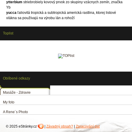
ytterbium
striebrobiely kovový prvok zo skupiny vzácnych zemín, značka
Yb
yucca
ľaliovitá tropická a subtropická americká rastlina, ktorej listové
vlákna sa používajú na výrobu lán a rohoží
Toplist
Oblíbené odkazy
Masáže - Zdravie
My foto
A Rene´s Photo
© 2025 eStránky.cz
|
Závadný obsah?
|
Zpracování dat