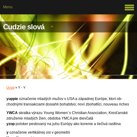
Menu
Cudzie slová
Úvod
»
Y - Y
yuppie
označenie mladých mužov v USA a západnej Európe, ktorí ob-
chodnými transakciami dosiahli bohatstvo; noví zbohatlíci, nouveau riches
YWCA
skratka výrazu Young Women´s Christian Association, Kresťanské
združenie mladých žien, obdoba YMCA pre dievčatá
yzop
poloker pestovaný na juhu Európy ako korenie a liečivá rastlina
y
označenie vertikálnej osi v geometrii