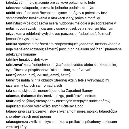
takeláž
súhrnné označenie pre celkové oplachtenie lode
takeover
zakúpenie, prevzatie jedného podniku druhým
taklid
absolútne dodržiavanie pokynov teológov a právnikov bez
samostatného uvažovania o otázkach viery, práva a morálky
takt
rytmický celok; časová miera hudobnej melódie a jej zobrazenie v
notách dvomi zvislými čiarami v osnove; úsek vety s jedným hlavným
prízvukom a oddelený výdychovou pauzou; ohľaduplnosť, šetrnosť,
jemnosťvo vystupovaní
taktika
správne a možnostiam zodpovedajúce jednanie; metóda vedenia
boja menšieho rozsahu; zámerný postup pri nejakom počínaní, plánované
adekvátne konanie
taktilný
hmatový, dotykový
taktizovať
konaťneúprimne; uhýbaťs odpoveďou alebo s rozhodnutím;
vypočítavo sa prispôsobovaťokolnostiam; manévrovať
taktný
ohľaduplný, vkusný, jemný, šetrný
takyr
rozsiahla hlinitá oblasťv Strednej Ázii, v lete s vysychajúcimi
jazerami, v ktorých sa hromadia soli
tala
samojský dolár, menová jednotka Západnej Samoy
talamus, thalamus
časťmedzimozgu, podkôrové centrum
talár
dlhý splývavý vrchný odev niektorých verejných funkcionárov,
napríklad sudcov, vysokoškolských učiteľov a pod.
talaso-
prvá časťzložených slov s významom more, morský
talasofóbia
chorobný strach pred morom
talasogenéza
vznik morských priekop a preliačin spôsobený poklesom
zemskej kôry