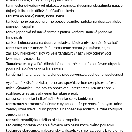
rôzne obrazce, figúry a obrysy predmetov
tanín
ester odvodený od glukózy, organická zlúčenina obsiahnutá napr. v
čajových lístkoch; dôležitá súčasťtrieslovín
tanistra
vojenský batoh, torna, torba
tank
obrnené pásové terénne bojové vozidlo; nádoba na dopravu alebo
úschovu kvapalín
tanka
japonská básnická forma s piatimi veršami; indická jednotka
hmotnosti
tanker
loďupravená na dopravu tekutých látok a plynov; nádržová loď
tantacizmus
neľúbozvučné hromadenie rovnakých hlások, najmä na
začiatku niekoľkých slov vo vete
tantal
tvrdý ťažný kov odolný voči
kyselinám, značka Ta
Tantalove muky
veľké, dlhodobé nadmerné telesné a duševné utrpenie,
podľa báje o útrapách kráľa Tantala
tantiéma
finančná odmena členov predstavenstva obchodnej spoločnosti
vyplácaná z čistého zisku; honoráre spevákov, hercov, spisovateľov a
iných výkonných umelcov za opakovanú prezentáciu ich diel napr. v
rozhlase, televízii, vydávanej literatúre a pod.
tantra
symbolické indické náboženské spisy tantrizmu
tantrizmus
staroindické učenie o vyslobodení z pozemského bytia, nábo-
ženský útvar stavajúci do popredia náboženský erotizmus, zdôraz-ňujúci
ženský princíp
tanzanit
zásaditý kremičitan hliníka a vápnika
tao
cesta; morálne konanie človeka ako cesta kozmického poriadku
taoizmus
staročínsky náboženský a filozofický smer založený Lao-c´em v