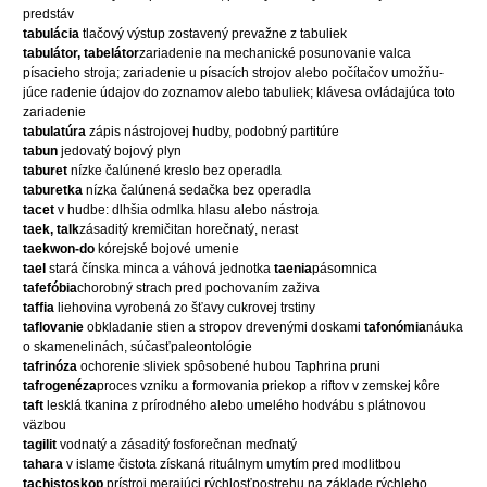
predstáv
tabulácia
tlačový výstup zostavený prevažne z tabuliek
tabulátor, tabelátor
zariadenie na mechanické posunovanie valca
písacieho stroja; zariadenie u písacích strojov alebo počítačov umožňu-
júce radenie údajov do zoznamov alebo tabuliek; klávesa ovládajúca toto
zariadenie
tabulatúra
zápis nástrojovej hudby, podobný partitúre
tabun
jedovatý bojový plyn
taburet
nízke čalúnené kreslo bez operadla
taburetka
nízka čalúnená sedačka bez operadla
tacet
v hudbe: dlhšia odmlka hlasu alebo nástroja
taek, talk
zásaditý kremičitan horečnatý, nerast
taekwon-do
kórejské bojové umenie
tael
stará čínska minca a váhová jednotka
taenia
pásomnica
tafefóbia
chorobný strach pred pochovaním zaživa
taffia
liehovina vyrobená zo šťavy cukrovej trstiny
taflovanie
obkladanie stien a stropov drevenými doskami
tafonómia
náuka
o skamenelinách, súčasťpaleontológie
tafrinóza
ochorenie sliviek spôsobené hubou Taphrina pruni
tafrogenéza
proces vzniku a formovania priekop a riftov v zemskej kôre
taft
lesklá tkanina z prírodného alebo umelého hodvábu s plátnovou
väzbou
tagilit
vodnatý a zásaditý fosforečnan meďnatý
tahara
v islame čistota získaná rituálnym umytím pred modlitbou
tachistoskop
prístroj merajúci rýchlosťpostrehu na základe rýchleho