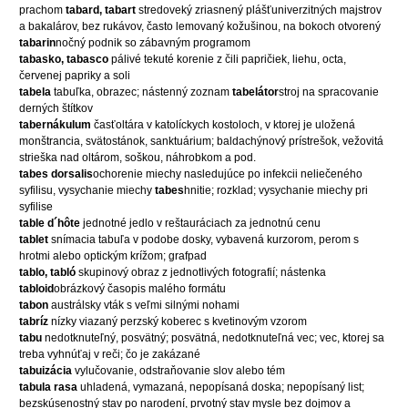
prachom
tabard, tabart
stredoveký zriasnený plášťuniverzitných majstrov
a bakalárov, bez rukávov, často lemovaný kožušinou, na bokoch otvorený
tabarin
nočný podnik so zábavným programom
tabasko, tabasco
pálivé tekuté korenie z čili papričiek, liehu, octa,
červenej papriky a soli
tabela
tabuľka, obrazec; nástenný zoznam
tabelátor
stroj na spracovanie
derných štítkov
tabernákulum
časťoltára v katolíckych kostoloch, v ktorej je uložená
monštrancia, svätostánok, sanktuárium; baldachýnový prístrešok, vežovitá
strieška nad oltárom, soškou, náhrobkom a pod.
tabes dorsalis
ochorenie miechy nasledujúce po infekcii neliečeného
syfilisu, vysychanie miechy
tabes
hnitie; rozklad; vysychanie miechy pri
syfilise
table d´hôte
jednotné jedlo v reštauráciach za jednotnú cenu
tablet
snímacia tabuľa v podobe dosky, vybavená kurzorom, perom s
hrotmi alebo optickým krížom; grafpad
tablo, tabló
skupinový obraz z jednotlivých fotografií; nástenka
tabloid
obrázkový časopis malého formátu
tabon
austrálsky vták s veľmi silnými nohami
tabríz
nízky viazaný perzský koberec s kvetinovým vzorom
tabu
nedotknuteľný, posvätný; posvätná, nedotknuteľná vec; vec, ktorej sa
treba vyhnúťaj v reči; čo je zakázané
tabuizácia
vylučovanie, odstraňovanie slov alebo tém
tabula rasa
uhladená, vymazaná, nepopísaná doska; nepopísaný list;
bezskúsenostný stav po narodení, prvotný stav mysle bez dojmov a