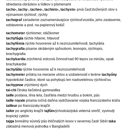
striedania obrázkov a lístkov s písmenami
tacho-, tachy-, tacheo-, tachisto-, tachysto-
prvá časťzložených slov s
významom rýchlosť, rýchly
tachograf
zariadenie zaznamenávajúce rýchlosťvozidla, jeho zastavenie,
odstavenie a pod. na papierový kotúč
tachometer
rýchlomer, otáčkomer
tachyfágia
rýchle hltanie, hltavosť
tachyfémia
rýchle hovorenie až k nezrozumiteľnosti, tachylália
tachygrafia
písanie skráteným spôsobom, tesnopis, rýchlopis,
brachygrafia
tachykardia
zrýchlená srdcová činnosťnad 90 tepov za minútu, opak
brachykardie
tachylália
rýchle hovorenie až k nezrozumiteľnosti
tachymeter
prístroj na meranie uhlov a vzdialeností v teréne
tachyóny
hypotetické častice, ktoré sa pohybujú len nadsvetelnou rýchlosťou
tachypnoe
zrýchlený dych
tai-chi
čínska liečebná gymnastika
taille
postava, línia tela; časťtela medzi hruďou a bokmi, pás
taille royale
priama ročná daňna vydržiavanie vojska francúzskeho kráľa
tailleur
po francúzsky krajčír
tailor
po anglicky krajčír
tajfún
východoázijská veterná smršť, vyvinutý
tropický cyklón
tajga
boreálny súvislý pás ihličnatých lesov v severnej časti Sibíri
taka
základná menová jednotka v Bangladéši