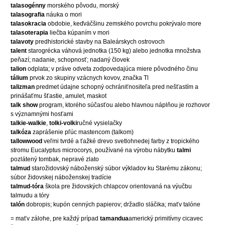
talasogénny
morského pôvodu, morský
talasografia
náuka o mori
talasokracia
obdobie, keďväčšinu zemského povrchu pokrývalo more
talasoterapia
liečba kúpaním v mori
talavoty
predhistorické stavby na Baleárskych ostrovoch
talent
starogrécka váhová jednotka (150 kg) alebo jednotka množstva
peňazí; nadanie, schopnosť; nadaný človek
talion
odplata; v práve odveta zodpovedajúca miere pôvodného činu
tálium
prvok zo skupiny vzácnych kovov, značka Tl
talizman
predmet údajne schopný ochrániťnositeľa pred nešťastím a
prinášaťmu šťastie, amulet, maskot
talk show
program, ktorého súčasťou alebo hlavnou náplňou je rozhovor
s významnými hosťami
talkie-walkie
,
tolki-volki
ručné vysielačky
talkóza
zaprášenie pľúc mastencom (talkom)
tallowwood
veľmi tvrdé a ťažké drevo svetlohnedej farby z tropického
stromu Eucalyptus microcorys, používané na výrobu nábytku
talmi
pozlátený tombak, nepravé zlato
talmud
starožidovský náboženský súbor výkladov ku Starému zákonu;
súbor židovskej náboženskej tradície
talmud-tóra
škola pre židovských chlapcov orientovaná na výučbu
talmudu a tóry
talón
dobropis; kupón cenných papierov; držadlo sláčika; maťv talóne
= maťv zálohe, pre každý prípad
tamandua
americký primitívny cicavec