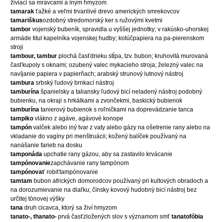
živiaci sa mravcami a iným hmyzom
tamarak
ťažké a veľmi trvanlivé drevo amerických smrekovcov
tamariškus
ozdobný stredomorský ker s ružovými kvetmi
tambor
vojenský bubeník, spravidla u vyššej jednotky; v rakúsko-uhorskej
armáde titul kapelníka vojenskej hudby; kotúčpapiera na pa-pierenskom
stroji
tambour, tambur
plochá časťdrieku stĺpa, tzv. bubon; kruhovitá murovaná
časťkupoly s oknami; ozubený valec mykacieho stroja; železný valec na
navíjanie papiera v papierňach; arabský strunový lutnový nástroj
tambura
srbský ľudový brnkací nástroj
tamburína
španielsky a taliansky ľudový bicí neladený nástroj podobný
bubienku, na okraji s hrkálkami a zvončekmi, baskický bubienok
tamburína
tanierový bubienok s roľničkami na doprevádzanie tanca
tampiko
vlákno z agáve, agávové konope
tampón
valček alebo iný tvar z vaty alebo gázy na ošetrenie rany alebo na
vkladanie do vagíny pri menštruácii; kožený balíček používaný na
nanášanie farieb na dosku
tamponáda
upchatie rany gázou, aby sa zastavilo krvácanie
tampónovanie
zapchávanie rany tampónom
tampónovať
robiťtampónovanie
tamtam
bubon afrických domorodcov používaný pri kultových obradoch a
na dorozumievanie na diaľku; čínsky kovový hudobný bicí nástroj bez
určitej tónovej výšky
tana
druh cicavca, ktorý sa živí hmyzom
tanato-, thanato-
prvá časťzložených slov s významom smť
tanatofóbia