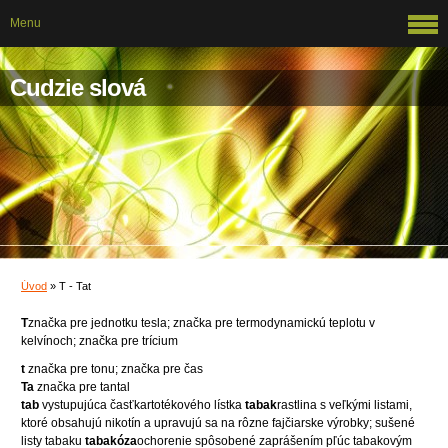
Menu
Cudzie slová
Úvod
»
T - Tat
T
značka pre jednotku tesla; značka pre termodynamickú teplotu v
kelvínoch; značka pre trícium
t
značka pre tonu; značka pre čas
Ta
značka pre tantal
tab
vystupujúca časťkartotékového lístka
tabak
rastlina s veľkými listami,
ktoré obsahujú nikotín a upravujú sa na rôzne fajčiarske výrobky; sušené
listy tabaku
tabakóza
ochorenie spôsobené zaprášením pľúc tabakovým