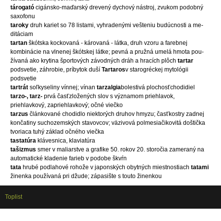
tárogató
cigánsko-maďarský drevený dychový nástroj, zvukom podobný
saxofonu
taroky
druh kariet so 78 listami, vyhradenými vešteniu budúcnosti a me-
ditáciam
tartan
škótska kockovaná - károvaná - látka, druh vzoru a farebnej
kombinácie na vlnenej škótskej látke; pevná a pružná umelá hmota pou-
žívaná ako krytina športových závodných dráh a hracích plôch
tartar
podsvetie, záhrobie, príbytok duší
Tartaros
v starogréckej mytológii
podsvetie
tartrát
soľkyseliny vínnej; vínan
tarzalgia
bolestivá plochosťchodidiel
tarzo-, tarz-
prvá časťzložených slov s významom priehlavok,
priehlavkový, zapriehlavkový; očné viečko
tarzus
článkované chodidlo niektorých druhov hmyzu; časťkostry zadnej
končatiny suchozemských stavovcov; väzivová polmesiačikovitá doštička
tvoriaca tuhý základ očného viečka
tastatúra
klávesnica, klaviatúra
tašizmus
smer v maliarstve a grafike 50. rokov 20. storočia zameraný na
automatické kladenie farieb v podobe škvŕn
tata
hrubé podlahové rohože v japonských obytných miestnostiach
tatami
žinenka používaná pri džude; zápasište s touto žinenkou
Toplist