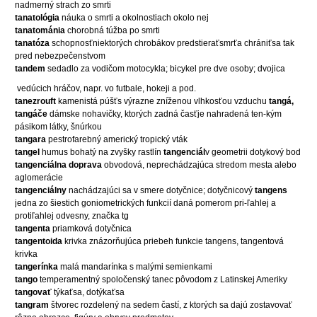
nadmerný strach zo smrti
tanatológia
náuka o smrti a okolnostiach okolo nej
tanatománia
chorobná túžba po smrti
tanatóza
schopnosťniektorých chrobákov predstieraťsmrťa chrániťsa tak
pred nebezpečenstvom
tandem
sedadlo za vodičom motocykla; bicykel pre dve osoby; dvojica
vedúcich hráčov, napr. vo futbale, hokeji a pod.
tanezrouft
kamenistá púšťs výrazne zníženou vlhkosťou vzduchu
tangá,
tangáče
dámske nohavičky, ktorých zadná časťje nahradená ten-kým
pásikom látky, šnúrkou
tangara
pestrofarebný americký tropický vták
tangel
humus bohatý na zvyšky rastlín
tangenciál
v geometrii dotykový bod
tangenciálna doprava
obvodová, neprechádzajúca stredom mesta alebo
aglomerácie
tangenciálny
nachádzajúci sa v smere dotyčnice; dotyčnicový
tangens
jedna zo šiestich goniometrických funkcií daná pomerom pri-ľahlej a
protiľahlej odvesny, značka tg
tangenta
priamková dotyčnica
tangentoida
krivka znázorňujúca priebeh funkcie tangens, tangentová
krivka
tangerínka
malá mandarínka s malými semienkami
tango
temperamentný spoločenský tanec pôvodom z Latinskej Ameriky
tangovať
týkaťsa, dotýkaťsa
tangram
štvorec rozdelený na sedem častí, z ktorých sa dajú zostavovať