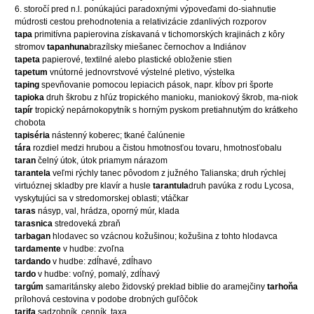
6. storočí pred n.l. ponúkajúci paradoxnými výpoveďami do-siahnutie
múdrosti cestou prehodnotenia a relativizácie zdanlivých rozporov
tapa
primitívna papierovina získavaná v tichomorských krajinách z kôry
stromov
tapanhuna
brazílsky miešanec černochov a Indiánov
tapeta
papierové, textilné alebo plastické obloženie stien
tapetum
vnútorné jednovrstvové výstelné pletivo, výstelka
taping
spevňovanie pomocou lepiacich pások, napr. kĺbov pri športe
tapioka
druh škrobu z hľúz tropického manioku, maniokový škrob, ma-niok
tapír
tropický nepárnokopytník s horným pyskom pretiahnutým do krátkeho
chobota
tapiséria
nástenný koberec; tkané čalúnenie
tára
rozdiel medzi hrubou a čistou hmotnosťou tovaru, hmotnosťobalu
taran
čelný útok, útok priamym nárazom
tarantela
veľmi rýchly tanec pôvodom z južného Talianska; druh rýchlej
virtuóznej skladby pre klavír a husle
tarantula
druh pavúka z rodu Lycosa,
vyskytujúci sa v stredomorskej oblasti; vtáčkar
taras
násyp, val, hrádza, oporný múr, klada
tarasnica
stredoveká zbraň
tarbagan
hlodavec so vzácnou kožušinou; kožušina z tohto hlodavca
tardamente
v hudbe: zvoľna
tardando
v hudbe: zdĺhavé, zdĺhavo
tardo
v hudbe: voľný, pomalý, zdĺhavý
targúm
samaritánsky alebo židovský preklad biblie do aramejčiny
tarhoňa
prílohová cestovina v podobe drobných guľôčok
tarifa
sadzobník, cenník, taxa