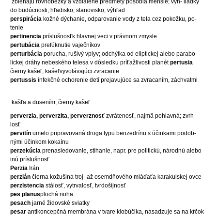
zbiehajú rovnobežky a vzdialené predmety pôsobia menšie; vyh- liadky
do budúcnosti; hľadisko, stanovisko; výhľad
perspirácia
kožné dýchanie, odparovanie vody z tela cez pokožku, po-
tenie
pertinencia
príslušnosťk hlavnej veci v právnom zmysle
pertubácia
prefúknutie vaječníkov
perturbácia
porucha, rušivý vplyv; odchýlka od eliptickej alebo parabo-
lickej dráhy nebeského telesa v dôsledku príťažlivosti planét
pertusia
čierny kašeľ, kašeľvyvolávajúci zvracanie
pertussis
infekčné ochorenie detí prejavujúce sa zvracaním, záchvatmi
kašľa a dusením; čierny kašeľ
perverzia, perverzita, perverznosť
zvrátenosť, najmä pohlavná; zvrh-
losť
pervitín
umelo pripravovaná droga typu benzedrínu s účinkami podob-
nými účinkom kokaínu
perzekúcia
prenasledovanie, stíhanie, napr. pre politickú, národnú alebo
inú príslušnosť
Perzia
Irán
perzián
čierna kožušina troj- až osemdňového mláďaťa karakulskej ovce
perzistencia
stálosť, vytrvalosť, tvrdošijnosť
pes planus
plochá noha
pesach
jarné židovské sviatky
pesar
antikoncepčná membrána v tvare klobúčika, nasadzuje sa na kŕčok