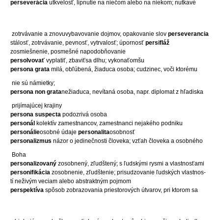
perseverácia
utkvelosť, lipnutie na niečom alebo na niekom; nutkavé
zotrvávanie a znovuvybavovanie dojmov, opakovanie slov
perseverancia
stálosť, zotrvávanie, pevnosť, vytrvalosť; úpornosť
persifláž
zosmiešnenie, posmešné napodobňovanie
persolvovať
vyplatiť, zbaviťsa dlhu; vykonaťomšu
persona grata
milá, obľúbená, žiaduca osoba; cudzinec, voči ktorému
nie sú námietky;
persona non grata
nežiaduca, nevítaná osoba, napr. diplomat z hľadiska
prijímajúcej krajiny
persona suspecta
podozrivá osoba
personál
kolektív zamestnancov, zamestnanci nejakého podniku
personálie
osobné údaje
personalita
osobnosť
personalizmus
názor o jedinečnosti človeka; vzťah človeka a osobného
Boha
personalizovaný
zosobnený, zľudštený; s ľudskými rysmi a vlastnosťami
personifikácia
zosobnenie, zľudštenie; prisudzovanie ľudských vlastnos-
tí neživým veciam alebo abstraktným pojmom
perspektíva
spôsob zobrazovania priestorových útvarov, pri ktorom sa