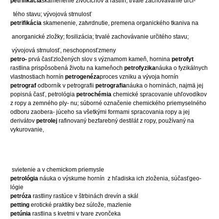
petrifikácia
skamenenie živočíchov a rastlín; trvalé zachovávanie urči-
tého stavu; vývojová strnulosť
petrifikácia
skamenenie, zatvrdnutie, premena organického tkaniva na
anorganické zložky; fosilizácia; trvalé zachovávanie určitého stavu;
vývojová strnulosť, neschopnosťzmeny
petro-
prvá časťzložených slov s významom kameň, hornina
petrofyt
rastlina prispôsobená životu na kameňoch
petrofyzika
náuka o fyzikálnych
vlastnostiach hornín
petrogenéza
proces vzniku a vývoja hornín
petrograf
odborník v petrografii
petrografia
náuka o horninách, najmä jej
popisná časť, petrológia
petrochémia
chemické spracovanie uhľovodíkov
z ropy a zemného ply- nu; súborné označenie chemického priemyselného
odboru zaobera- júceho sa všetkými formami spracovania ropy a jej
derivátov
petrolej
rafinovaný bezfarebný destilát z ropy, používaný na
vykurovanie,
svietenie a v chemickom priemysle
petrológia
náuka o výskume hornín
z hľadiska ich zloženia, súčasťgeo-
lógie
petróza
rastliny rastúce v štrbinách drevín a skál
petting
erotické praktiky bez súlože, mazlenie
petúnia
rastlina s kvetmi v tvare zvončeka