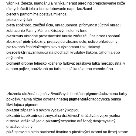
vápnika, železa, mangánu a hliníka, nerast
piercing
prepichovanie kože
rôznych častí tela a ich ozdobovanie napr.
krúžkami
pierot
v pantomíme postava milenca
piesa
krvný tlak
pieta
zbožnosť, zbožná úcta, ohľaduplnosť, príchylnosť; úctivý ohľad;
zobrazenie Panny Márie s Kristovým telom v lone
pietizmus
obrodné protestantské hnutie zdôrazňujúce prostú osobnú
zbožnosť
pietný
zbožný, prejavujúci zbožnú úctu; úctivo ohľaduplný
piezo-
prvá časťzložených slov s významom tlak,
tlakový
piezoelektrina
vznikajúca na plochách kryštálov tlakom, ťahom alebo
ohýbaním
pigment
drobné teliesko kožného farbiva; prášková látka nerozpustná
v
danom pojive, používaná na farbenie; látka rôzneho chemického
zloženia uložená najmä v živočíšnych bunkách
pigmentácia
zmena farby
pokožky, najmä rôzne odtiene hnedej
pigmentofág
fagocytická bunka
likvidujúca pigment
pikador
zápasník s býkom vybavený kopijou
pikantéria, pikantnosť
zmyselná dráždivosť; dráždivá, dvojzmyselná
historka; dráždivé jedlo
pikantný
zmyselne dráždivý; dvojzmyselný,
dráždivo chutný
piké
spravidla biela bavlnená tkanina s plastickými vzormi na lícnej strane