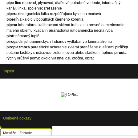
pipe-line
ropovod, plynovod; diaľkové potrubné vedenie; informačný
kanál, linka, spojenie; zreťazenie
piperazín
organická látka rozpúšťajúca kyselinu močovú
piperín
alkaloid v bobuľkách čierneho korenia
pipeta
laboratórna kalibrovaná sklená trubica na presné odmeriavanie
malého objemu kvapalín
piraňa
dravá juhoamerická riečna ryba
pirát
námorný lupič
piroga
čln juhoamerických Indiánov vydlabaný z kmeňa stromu
piroplazmóza
parazitické ochorenie zvierat prenášané kliešťami
pirôžky
pečené taštičky s mäsovou, zeleninovou alebo sladkou náplňou
pirueta
rýchly krúživý pohyb okolo vlastnej osi, otočka, obrat
Toplist
Oblíbené odkazy
Masáže - Zdravie