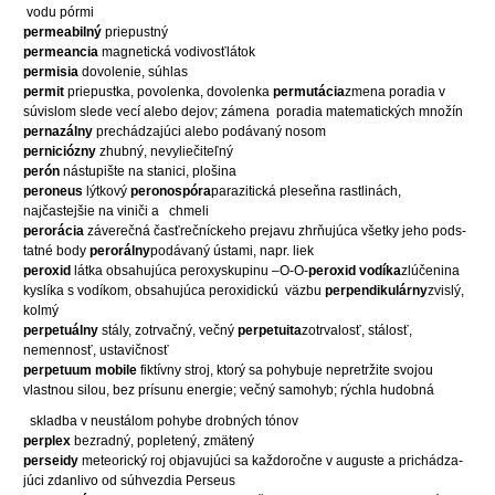
vodu pórmi
permeabilný
priepustný
permeancia
magnetická vodivosťlátok
permisia
dovolenie, súhlas
permit
priepustka, povolenka, dovolenka
permutácia
zmena poradia v
súvislom slede vecí alebo dejov; zámena
poradia matematických množín
pernazálny
prechádzajúci alebo podávaný nosom
perniciózny
zhubný, nevyliečiteľný
perón
nástupište na stanici, plošina
peroneus
lýtkový
peronospóra
parazitická pleseňna rastlinách,
najčastejšie na viniči a
chmeli
perorácia
záverečná časťrečníckeho prejavu zhrňujúca všetky jeho pods-
tatné body
perorálny
podávaný ústami, napr. liek
peroxid
látka obsahujúca peroxyskupinu –O-O-
peroxid vodíka
zlúčenina
kyslíka s vodíkom, obsahujúca peroxidickú
väzbu
perpendikulárny
zvislý,
kolmý
perpetuálny
stály, zotrvačný, večný
perpetuita
zotrvalosť, stálosť,
nemennosť, ustavičnosť
perpetuum mobile
fiktívny stroj, ktorý sa pohybuje nepretržite svojou
vlastnou silou, bez prísunu energie; večný samohyb; rýchla hudobná
skladba v neustálom pohybe drobných tónov
perplex
bezradný, popletený, zmätený
perseidy
meteorický roj objavujúci sa každoročne v auguste a prichádza-
júci zdanlivo od súhvezdia Perseus