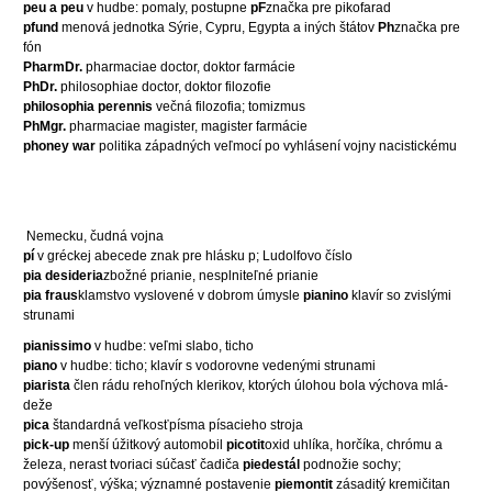
peu a peu
v hudbe: pomaly, postupne
pF
značka pre pikofarad
pfund
menová jednotka Sýrie, Cypru, Egypta a iných štátov
Ph
značka pre
fón
PharmDr.
pharmaciae doctor, doktor farmácie
PhDr.
philosophiae doctor, doktor filozofie
philosophia perennis
večná filozofia; tomizmus
PhMgr.
pharmaciae magister, magister farmácie
phoney war
politika západných veľmocí po vyhlásení vojny nacistickému
Nemecku, čudná vojna
pí
v gréckej abecede znak pre hlásku p; Ludolfovo číslo
pia
desideria
zbožné prianie, nesplniteľné prianie
pia fraus
klamstvo vyslovené v dobrom úmysle
pianino
klavír so zvislými
strunami
pianissimo
v hudbe: veľmi slabo, ticho
piano
v hudbe: ticho; klavír s vodorovne vedenými strunami
piarista
člen rádu rehoľných klerikov, ktorých úlohou bola výchova mlá-
deže
pica
štandardná veľkosťpísma písacieho stroja
pick-up
menší úžitkový automobil
picotit
oxid uhlíka, horčíka, chrómu a
železa, nerast tvoriaci súčasť čadiča
piedestál
podnožie sochy;
povýšenosť, výška; významné postavenie
piemontit
zásaditý kremičitan