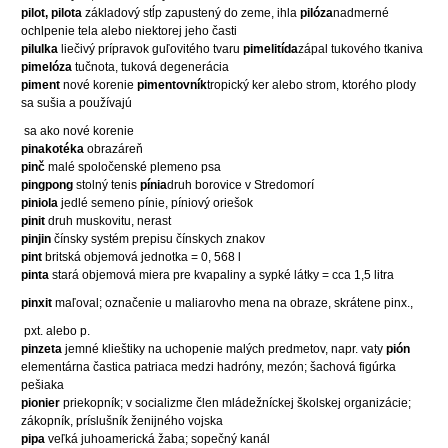
pilot, pilota
základový stĺp zapustený do zeme, ihla
pilóza
nadmerné
ochlpenie tela alebo niektorej jeho časti
pilulka
liečivý prípravok guľovitého tvaru
pimelitída
zápal tukového tkaniva
pimelóza
tučnota, tuková degenerácia
piment
nové korenie
pimentovník
tropický ker alebo strom, ktorého plody
sa sušia a používajú
sa ako nové korenie
pinakotéka
obrazáreň
pinč
malé spoločenské plemeno psa
pingpong
stolný tenis
pínia
druh borovice v Stredomorí
piniola
jedlé semeno pínie, píniový oriešok
pinit
druh muskovitu, nerast
pinjin
čínsky systém prepisu čínskych znakov
pint
britská objemová jednotka = 0, 568 l
pinta
stará objemová miera pre kvapaliny a sypké látky = cca 1,5 litra
pinxit
maľoval; označenie u maliarovho mena na obraze, skrátene pinx.,
pxt. alebo p.
pinzeta
jemné klieštiky na uchopenie malých predmetov, napr. vaty
pión
elementárna častica patriaca medzi hadróny, mezón; šachová figúrka
pešiaka
pionier
priekopník; v socializme člen mládežníckej školskej organizácie;
zákopník, príslušník ženijného vojska
pipa
veľká juhoamerická žaba; sopečný kanál