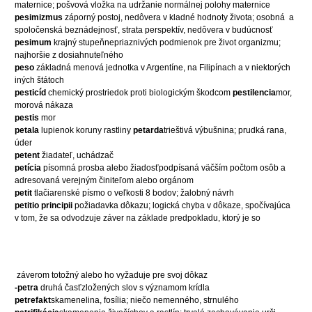
maternice; pošvová vložka na udržanie normálnej polohy maternice
pesimizmus
záporný postoj, nedôvera v kladné hodnoty života; osobná
a
spoločenská beznádejnosť, strata perspektív, nedôvera v budúcnosť
pesimum
krajný stupeňnepriaznivých podmienok pre život organizmu;
najhoršie z dosiahnuteľného
peso
základná menová jednotka v Argentíne, na Filipínach a v niektorých
iných štátoch
pesticíd
chemický prostriedok proti biologickým škodcom
pestilencia
mor,
morová nákaza
pestis
mor
petala
lupienok koruny rastliny
petarda
trieštivá výbušnina; prudká rana,
úder
petent
žiadateľ, uchádzač
petícia
písomná prosba alebo žiadosťpodpísaná väčším počtom osôb a
adresovaná verejným činiteľom alebo orgánom
petit
tlačiarenské písmo o veľkosti 8 bodov; žalobný návrh
petitio principii
požiadavka dôkazu; logická chyba v dôkaze, spočívajúca
v tom, že sa odvodzuje záver na základe predpokladu, ktorý je so
záverom totožný alebo ho vyžaduje pre svoj dôkaz
-petra
druhá časťzložených slov s významom krídla
petrefakt
skamenelina, fosília; niečo nemenného, strnulého