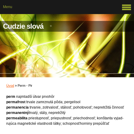
Menu
Cudzie slová
Úvod
»
Perm - Pir
perm
najmladší útvar prvohôr
permafrost
trvale zamrznutá pôda; pergelisol
permanencia
trvanie, zotrvalosť, stálosť; pohotovosť; nepretržitá činnosť
permanentný
trvalý, stály, nepretržitý
permeabilita
priestupnosť, priepustnosť; priechodnosť; konštanta vyjad-
rujúca magnetické vlastnosti látky; schopnosťhorniny prepúšťať