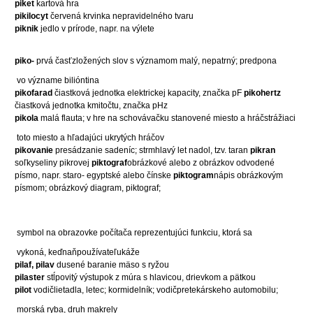
piket
kartová hra
pikilocyt
červená krvinka nepravidelného tvaru
piknik
jedlo v prírode, napr. na výlete
piko-
prvá časťzložených slov s významom malý, nepatrný; predpona
vo význame bilióntina
pikofarad
čiastková jednotka elektrickej kapacity, značka pF
pikohertz
čiastková jednotka kmitočtu, značka pHz
pikola
malá flauta; v hre na schovávačku stanovené miesto a hráčstrážiaci
toto miesto a hľadajúci ukrytých hráčov
pikovanie
presádzanie sadeníc; strmhlavý let nadol, tzv. taran
pikran
soľkyseliny pikrovej
piktograf
obrázkové alebo z obrázkov odvodené
písmo, napr. staro- egyptské alebo čínske
piktogram
nápis obrázkovým
písmom; obrázkový diagram, piktograf;
symbol na obrazovke počítača reprezentujúci funkciu, ktorá sa
vykoná, keďnaňpoužívateľukáže
pilaf, pilav
dusené baranie mäso s ryžou
pilaster
stĺpovitý výstupok z múra s hlavicou, drievkom a pätkou
pilot
vodičlietadla, letec; kormidelník; vodičpretekárskeho automobilu;
morská ryba, druh makrely