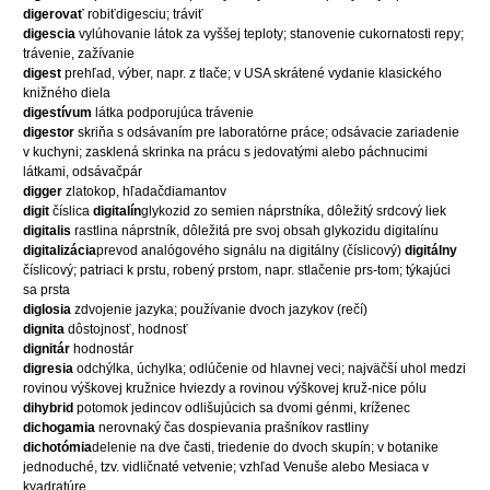
digerovať
robiťdigesciu; tráviť
digescia
vylúhovanie látok za vyššej teploty; stanovenie cukornatosti repy;
trávenie, zažívanie
digest
prehľad, výber, napr. z tlače; v USA skrátené vydanie klasického
knižného diela
digestívum
látka podporujúca trávenie
digestor
skriňa s odsávaním pre laboratórne práce; odsávacie zariadenie
v kuchyni; zasklená skrinka na prácu s jedovatými alebo páchnucimi
látkami, odsávačpár
digger
zlatokop, hľadačdiamantov
digit
číslica
digitalín
glykozid zo semien náprstníka, dôležitý srdcový liek
digitalis
rastlina náprstník, dôležitá pre svoj obsah glykozidu digitalínu
digitalizácia
prevod analógového signálu na digitálny (číslicový)
digitálny
číslicový; patriaci k prstu, robený prstom, napr. stlačenie prs-tom; týkajúci
sa prsta
diglosia
zdvojenie jazyka; používanie dvoch jazykov (rečí)
dignita
dôstojnosť, hodnosť
dignitár
hodnostár
digresia
odchýlka, úchylka; odlúčenie od hlavnej veci; najväčší uhol medzi
rovinou výškovej kružnice hviezdy a rovinou výškovej kruž-nice pólu
dihybrid
potomok jedincov odlišujúcich sa dvomi génmi, kríženec
dichogamia
nerovnaký čas dospievania prašníkov rastliny
dichotómia
delenie na dve časti, triedenie do dvoch skupín; v botanike
jednoduché, tzv. vidličnaté vetvenie; vzhľad Venuše alebo Mesiaca v
kvadratúre