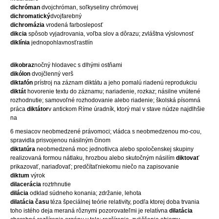
dichróman
dvojchróman, soľkyseliny chrómovej
dichromatický
dvojfarebný
dichromázia
vrodená farbosleposť
dikcia
spôsob vyjadrovania, voľba slov a dôrazu; zvláštna výslovnosť
diklínia
jednopohlavnosťrastlín
dikobraz
nočný hlodavec s dlhými ostňami
dikólon
dvojčlenný verš
diktafón
prístroj na záznam diktátu a jeho pomalú riadenú reprodukciu
diktát
hovorenie textu do záznamu; nariadenie, rozkaz; násilne vnútené
rozhodnutie; samovoľné rozhodovanie alebo riadenie; školská písomná
práca
diktátor
v antickom Ríme úradník, ktorý mal v stave núdze najdlhšie
na
6 mesiacov neobmedzené právomoci; vládca s neobmedzenou mo-cou,
spravidla prisvojenou násilným činom
diktatúra
neobmedzená moc jednotlivca alebo spoločenskej skupiny
realizovaná formou nátlaku, hrozbou alebo skutočným násilím
diktovať
prikazovať, nariaďovať; predčítaťniekomu niečo na zapisovanie
diktum
výrok
dilacerácia
roztrhnutie
dilácia
odklad súdneho konania; zdržanie, lehota
dilatácia času
téza špeciálnej teórie relativity, podľa ktorej doba trvania
toho istého deja meraná rôznymi pozorovateľmi je relatívna
dilatácia