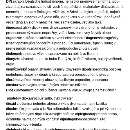
DIN
skratka Deutsche Industrienorm, nemecká priemyselná norma, pou-
žívaná aj na označovanie citlivosti fotografických materiálov
dinár
základná
menová jednotka v Bahrajne, Alžírsku, v Srbsku a iných krajinách, najmä
islamských
diner
hlavné jedlo dňa, v Anglicku a vo Francúzsku podávané
večer
ding
an sich
v nemčine: vec sama osebe, vec ako taká
dingo
austrálsky divoký pes
dinosaurus
vymrelý druhohorný veľjašter; v
prenesenom význame nepružný, veľmi konzervatívny človek alebo
organizácia
dióda
elektrónka s dvomi elektródami
Diogenes
starogrécky
filozof opovrhujúci pohodlím a propagujúci odriekanie, žijúci v sude; v
prenesenom význame skromný a jednoducho žijúci človek
diolén
polyesterové vlákno spracované na nekrčivú tkaninu
dionýzie
slávnosti na poctu boha Dionýza; hlučná zábava, bujarý večierok;
orgie
dionýzovský
bujarý, zhýralý; vášnivý, zmyselný
dioptria
jednotka optickej
mohutnosti šošoviek
dioptrický
zobrazujúci pomocou lomu svetla
dioráma
veľkorozmerný obraz s plastickým popredím, panoráma
dioskurovia
dvojica nerozlučných priateľov, blíženci
Dioskurovia
mytologickí blíženci Kastor a Pollux; dvojica nerozlučných
priateľov
dioxan
rozpúšťadlo, cyklický éter
dioxid
zlúčenina jedného atómu prvku s dvoma atómami kyslíka
dioxín
veľmi jedovatá a ťažko odbúrateľná látka, vznikajúca pri výrobe na
báze chlórfenylov
diplakúzia
dvojité počutie
diplégia
obojstranná obrna,
ochrnutie najmä dolných končatín
diplofia
prítomnosťdvoch sád
chromozómov v bunke
diplofónia
hlasová porucha
diplom
menovacia listina; listina, ktorou sa