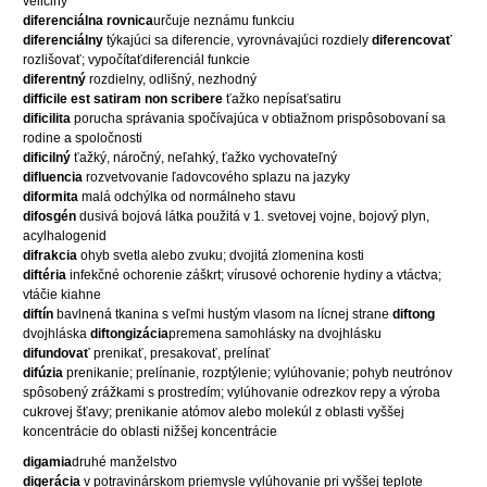
veličiny
diferenciálna rovnica
určuje neznámu funkciu
diferenciálny
týkajúci sa diferencie, vyrovnávajúci rozdiely
diferencovať
rozlišovať; vypočítaťdiferenciál funkcie
diferentný
rozdielny, odlišný, nezhodný
difficile est satiram non scribere
ťažko nepísaťsatiru
dificilita
porucha správania spočívajúca v obtiažnom prispôsobovaní sa
rodine a spoločnosti
dificilný
ťažký, náročný, neľahký, ťažko vychovateľný
difluencia
rozvetvovanie ľadovcového splazu na jazyky
diformita
malá odchýlka od normálneho stavu
difosgén
dusivá bojová látka použitá v 1. svetovej vojne, bojový plyn,
acylhalogenid
difrakcia
ohyb svetla alebo zvuku; dvojitá zlomenina kosti
diftéria
infekčné ochorenie záškrt; vírusové ochorenie hydiny a vtáctva;
vtáčie kiahne
diftín
bavlnená tkanina s veľmi hustým vlasom na lícnej strane
diftong
dvojhláska
diftongizácia
premena samohlásky na dvojhlásku
difundovať
prenikať, presakovať, prelínať
difúzia
prenikanie; prelínanie, rozptýlenie; vylúhovanie; pohyb neutrónov
spôsobený zrážkami s prostredím; vylúhovanie odrezkov repy a výroba
cukrovej šťavy; prenikanie atómov alebo molekúl z oblasti vyššej
koncentrácie do oblasti nižšej koncentrácie
digamia
druhé manželstvo
digerácia
v potravinárskom priemysle vylúhovanie pri vyššej teplote