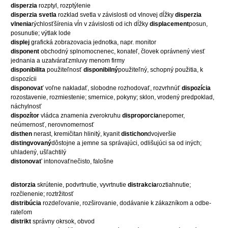
disperzia
rozptyl, rozptýlenie
disperzia svetla
rozklad svetla v závislosti od vlnovej dĺžky
disperzia
vlnenia
rýchlosťšírenia vĺn v závislosti od ich dĺžky
displacement
posun,
posunutie; výtlak lode
displej
grafická zobrazovacia jednotka, napr. monitor
disponent
obchodný splnomocnenec, konateľ, človek oprávnený viesť
jednania a uzatváraťzmluvy menom firmy
disponibilita
použiteľnosť
disponibilný
použiteľný, schopný použitia, k
dispozícii
disponovať
voľne nakladať, slobodne rozhodovať, rozvrhnúť
dispozícia
rozostavenie, rozmiestenie; smernice, pokyny; sklon, vrodený predpoklad,
náchylnosť
dispozítor
vládca znamenia zverokruhu
disproporcia
nepomer,
neúmernosť, nerovnomernosť
disthen
nerast, kremičitan hlinitý, kyanit
distichon
dvojveršie
distingvovaný
dôstojne a jemne sa správajúci, odlišujúci sa od iných;
uhladený, ušľachtilý
distonovať
intonovaťnečisto, falošne
distorzia
skrútenie, podvrtnutie, vyvrtnutie
distrakcia
roztiahnutie;
rozčlenenie; roztržitosť
distribúcia
rozdeľovanie, rozširovanie, dodávanie k zákazníkom a odbe-
rateľom
distrikt
správny okrsok, obvod