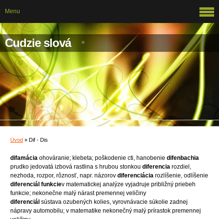
Menu
Cudzie slová
Úvod
»
Dif - Dis
difamácia
ohováranie; klebeta; poškodenie cti, hanobenie
difenbachia
prudko jedovatá izbová rastlina s hrubou stonkou
diferencia
rozdiel,
nezhoda, rozpor, rôznosť, napr. názorov
diferenciácia
rozlíšenie, odlíšenie
diferenciál funkcie
v matematickej analýze vyjadruje približný priebeh
funkcie; nekonečne malý nárast premennej veličiny
diferenciál
sústava ozubených kolies, vyrovnávacie súkolie zadnej
nápravy automobilu; v matematike nekonečný malý prírastok premennej