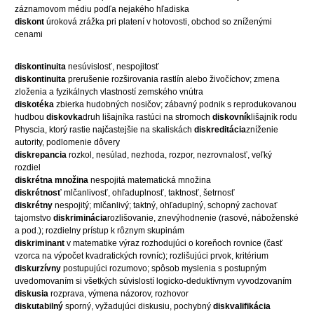
záznamovom médiu podľa nejakého hľadiska
diskont
úroková zrážka pri platení v hotovosti, obchod so zníženými
cenami
diskontinuita
nesúvislosť, nespojitosť
diskontinuita
prerušenie rozširovania rastlín alebo živočíchov; zmena
zloženia a fyzikálnych vlastností zemského vnútra
diskotéka
zbierka hudobných nosičov; zábavný podnik s reprodukovanou
hudbou
diskovka
druh lišajníka rastúci na stromoch
diskovník
lišajník rodu
Physcia, ktorý rastie najčastejšie na skaliskách
diskreditácia
zníženie
autority, podlomenie dôvery
diskrepancia
rozkol, nesúlad, nezhoda, rozpor, nezrovnalosť, veľký
rozdiel
diskrétna množina
nespojitá matematická množina
diskrétnosť
mlčanlivosť, ohľaduplnosť, taktnosť, šetrnosť
diskrétny
nespojitý; mlčanlivý; taktný, ohľaduplný, schopný zachovať
tajomstvo
diskriminácia
rozlišovanie, znevýhodnenie (rasové, náboženské
a pod.); rozdielny prístup k rôznym skupinám
diskriminant
v matematike výraz rozhodujúci o koreňoch rovnice (časť
vzorca na výpočet kvadratických rovníc); rozlišujúci prvok, kritérium
diskurzívny
postupujúci rozumovo; spôsob myslenia s postupným
uvedomovaním si všetkých súvislostí logicko-deduktívnym vyvodzovaním
diskusia
rozprava, výmena názorov, rozhovor
diskutabilný
sporný, vyžadujúci diskusiu, pochybný
diskvalifikácia