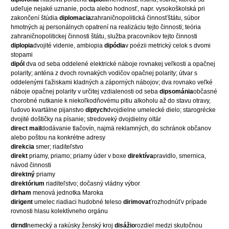
udeľuje nejaké uznanie, pocta alebo hodnosť, napr. vysokoškolská pri
zakončení štúdia
diplomacia
zahraničnopolitická činnosťštátu, súbor
hmotných aj personálnych opatrení na realizáciu tejto činnosti; teória
zahraničnopolitickej činnosti štátu, služba pracovníkov tejto činnosti
diplopia
dvojité videnie, ambiopia
dipódia
v poézii metrický celok s dvomi
stopami
dipól
dva od seba oddelené elektrické náboje rovnakej veľkosti a opačnej
polarity; anténa z dvoch rovnakých vodičov opačnej polarity; útvar s
oddelenými ťažiskami kladných a záporných nábojov; dva rovnako veľké
náboje opačnej polarity v určitej vzdialenosti od seba
dipsománia
občasné
chorobné nutkanie k niekoľkodňovému pitiu alkoholu až do stavu otravy,
ľudovo kvartálne pijanstvo
diptych
dvojdielne umelecké dielo; starogrécke
dvojité doštičky na písanie; stredoveký dvojdielny oltár
direct
mail
dodávanie tlačovín, najmä reklamných, do schránok občanov
alebo poštou na konkrétne adresy
direkcia
smer; riaditeľstvo
direkt
priamy, priamo; priamy úder v boxe
direktíva
pravidlo, smernica,
návod činnosti
direktný
priamy
direktórium
riaditeľstvo; dočasný vládny výbor
dirham
menová jednotka Maroka
dirigent
umelec riadiaci hudobné teleso
dirimovať
rozhodnúťv prípade
rovnosti hlasu kolektívneho orgánu
dirndl
nemecký a rakúsky ženský kroj
disážio
rozdiel medzi skutočnou