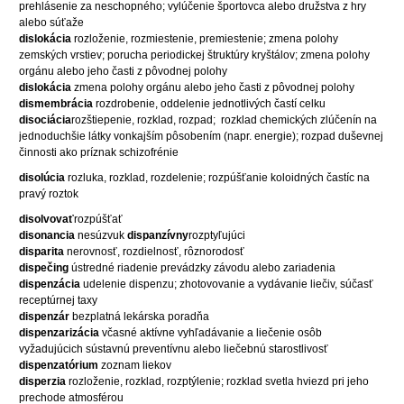
prehlásenie za neschopného; vylúčenie športovca alebo družstva z hry
alebo súťaže
dislokácia
rozloženie, rozmiestenie, premiestenie; zmena polohy
zemských vrstiev; porucha periodickej štruktúry kryštálov; zmena polohy
orgánu alebo jeho časti z pôvodnej polohy
dislokácia
zmena polohy orgánu alebo jeho časti z pôvodnej polohy
dismembrácia
rozdrobenie, oddelenie jednotlivých častí celku
disociácia
rozštiepenie, rozklad, rozpad;
rozklad chemických zlúčenín na
jednoduchšie látky vonkajším pôsobením (napr. energie); rozpad duševnej
činnosti ako príznak schizofrénie
disolúcia
rozluka, rozklad, rozdelenie; rozpúšťanie koloidných častíc na
pravý roztok
disolvovať
rozpúšťať
disonancia
nesúzvuk
dispanzívny
rozptyľujúci
disparita
nerovnosť, rozdielnosť, rôznorodosť
dispečing
ústredné riadenie prevádzky závodu alebo zariadenia
dispenzácia
udelenie dispenzu; zhotovovanie a vydávanie liečiv, súčasť
receptúrnej taxy
dispenzár
bezplatná lekárska poradňa
dispenzarizácia
včasné aktívne vyhľadávanie a liečenie osôb
vyžadujúcich sústavnú preventívnu alebo liečebnú starostlivosť
dispenzatórium
zoznam liekov
disperzia
rozloženie, rozklad, rozptýlenie; rozklad svetla hviezd pri jeho
prechode atmosférou