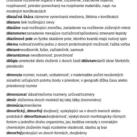
chorobné rozšírenie orgánu v tele; rozšírenie, zväčšenie objemu,
rozpínavosť, priestor ponechaný na rozpínanie materiálu, napr. na
mostných konštrukciách
dilatačná škára
zámerne vynechaná medzera, štrbina v konštrukcii
dilatans
liek rozširujúci cievy
dilatátor
sval rozširujúci zreničku; zariadenie na rozšírenie zúžených miest
dilatometer
zariadenie merajúce rozťažnosťspôsobenú zmenami teploty
dilatónové pole
vo fyzike skalárne pole, ktorého kvantá majú nulový spin
dilema
nutnosťzvoliťsi jednu z dvoch protichodných možností, ťažká voľba
diletant
neodborník; fušer, začiatočník; samouk
diletantizmus
neodbornosť; povrchnosť
dilógia
umelecké dielo zložené z dvoch častí
dilúvium
starší útvar štvrtohôr,
pleistocén
dimenzia
rozmer, rozsah, vzdialenosť; v matematike počet nezávislých
súradníc určujúcich polohu bodu v priestore; v geografii dĺžka času alebo
priestorový rozmer
dimenzovať
dávaťniečomu rozmery, určovaťrozmery
dimér
zlúčenina dvoch molekúl tej istej látky (monoméru)
diminúcia
zmenšenie
dimorfický, dimorfný
dvojtvarý, vyskytujúci sa v dvoch tvaroch alebo
podobách
dimorfizmus
dvojtvárnosť; výskyt dvoch morfologicky rôznych
foriem u jedného druhu organizmu; jav, keďdva nerasty s rovnakým
chemickým zložením majú rozdielne vlastnosti, stavbu aj tvar
dimorfný
jestvujúci vo dvoch formách, dvojtvárny