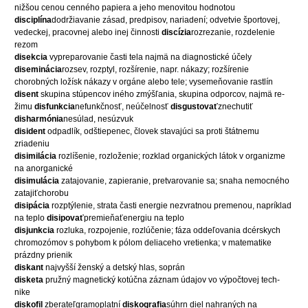
nižšou cenou cenného papiera a jeho menovitou hodnotou
disciplína
dodržiavanie zásad, predpisov, nariadení; odvetvie športovej,
vedeckej, pracovnej alebo inej činnosti
discízia
rozrezanie, rozdelenie
rezom
disekcia
vypreparovanie časti tela najmä na diagnostické účely
diseminácia
rozsev, rozptyl, rozšírenie, napr. nákazy; rozšírenie
chorobných ložísk nákazy v orgáne alebo tele; vysemeňovanie rastlín
disent
skupina stúpencov iného zmýšľania, skupina odporcov, najmä re-
žimu
disfunkcia
nefunkčnosť, neúčelnosť
disgustovať
znechutiť
disharmónia
nesúlad, nesúzvuk
disident
odpadlík, odštiepenec, človek stavajúci sa proti štátnemu
zriadeniu
disimilácia
rozlíšenie, rozloženie; rozklad organických látok v organizme
na anorganické
disimulácia
zatajovanie, zapieranie, pretvarovanie sa; snaha nemocného
zatajiťchorobu
disipácia
rozptýlenie, strata časti energie nezvratnou premenou, napríklad
na teplo
disipovať
premieňaťenergiu na teplo
disjunkcia
rozluka, rozpojenie, rozlúčenie; fáza oddeľovania dcérskych
chromozómov s pohybom k pólom deliaceho vretienka; v matematike
prázdny prienik
diskant
najvyšší ženský a detský hlas, soprán
disketa
pružný magnetický kotúčna záznam údajov vo výpočtovej tech-
nike
diskofil
zberateľgramoplatní
diskografia
súhrn diel nahraných na