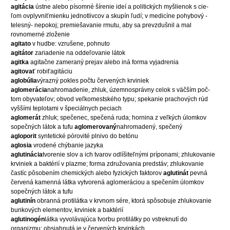
agitácia
ústne alebo písomné šírenie ideí a politických myšlienok s cie-
ľom ovplyvniťmienku jednotlivcov a skupín ľudí; v medicíne pohybový -
telesný- nepokoj; premiešavanie rmutu, aby sa prevzdušnil a mal
rovnomerné zloženie
agitato
v hudbe: vzrušene, pohnuto
agitátor
zariadenie na oddeľovanie látok
agitka
agitačne zameraný prejav alebo iná forma vyjadrenia
agitovať
robiťagitáciu
aglobúlia
výrazný pokles počtu červených krviniek
aglomerácia
nahromadenie, zhluk, územnosprávny celok s väčším poč-
tom obyvateľov; obvod veľkomestského typu; spekanie prachových rúd
vyššími teplotami v špeciálnych peciach
aglomerát
zhluk; spečenec, spečená ruda; hornina z veľkých úlomkov
sopečných látok a tufu
aglomerovaný
nahromadený, spečený
agloporit
syntetické pórovité plnivo do betónu
aglosia
vrodené chýbanie jazyka
aglutinácia
tvorenie slov a ich tvarov odlíšiteľnými príponami; zhlukovanie
krviniek a baktérií v plazme; forma združovania predstáv; zhlukovanie
častíc pôsobením chemických alebo fyzických faktorov
aglutinát
pevná
červená kamenná látka vytvorená aglomeráciou a spečením úlomkov
sopečných látok a tufu
aglutinín
obranná protilátka v krvnom sére, ktorá spôsobuje zhlukovanie
bunkových elementov, krviniek a baktérií
aglutinogén
látka vyvolávajúca tvorbu protilátky po vstreknutí do
organizmu; obsiahnutá je v červených krvinkách