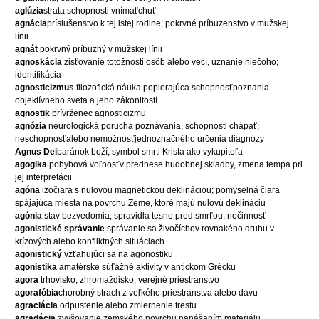
aglúzia
strata schopnosti vnímaťchuť
agnácia
príslušenstvo k tej istej rodine; pokrvné príbuzenstvo v mužskej
línii
agnát
pokrvný príbuzný v mužskej línii
agnoskácia
zisťovanie totožnosti osôb alebo vecí, uznanie niečoho;
identifikácia
agnosticizmus
filozofická náuka popierajúca schopnosťpoznania
objektívneho sveta a jeho zákonitostí
agnostik
prívrženec agnosticizmu
agnózia
neurologická porucha poznávania, schopnosti chápať;
neschopnosťalebo nemožnosťjednoznačného určenia diagnózy
Agnus Dei
baránok boží, symbol smrti Krista ako vykupiteľa
agogika
pohybová voľnosťv prednese hudobnej skladby, zmena tempa pri
jej interpretácii
agóna
izočiara s nulovou magnetickou deklináciou; pomyselná čiara
spájajúca miesta na povrchu Zeme, ktoré majú nulovú deklináciu
agónia
stav bezvedomia, spravidla tesne pred smrťou; nečinnosť
agonistické správanie
správanie sa živočíchov rovnakého druhu v
krízových alebo konfliktných situáciach
agonistický
vzťahujúci sa na agonostiku
agonistika
amatérske súťažné aktivity v antickom Grécku
agora
trhovisko, zhromaždisko, verejné priestranstvo
agorafóbia
chorobný strach z veľkého priestranstva alebo davu
agraciácia
odpustenie alebo zmiernenie trestu
agradácia
zvyšovanie zemského povrchu nanášaním materiálu