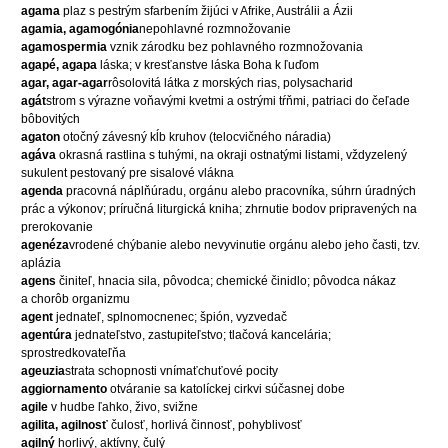
agama
plaz s pestrým sfarbením žijúci v Afrike, Austrálii a Ázii
agamia, agamogónia
nepohlavné rozmnožovanie
agamospermia
vznik zárodku bez pohlavného rozmnožovania
agapé, agapa
láska; v kresťanstve láska Boha k ľuďom
agar, agar-agar
rôsolovitá látka z morských rias, polysacharid
agát
strom s výrazne voňavými kvetmi a ostrými tŕňmi, patriaci do čeľade
bôbovitých
agaton
otočný závesný kĺb kruhov (telocvičného náradia)
agáva
okrasná rastlina s tuhými, na okraji ostnatými listami, vždyzelený
sukulent pestovaný pre sisalové vlákna
agenda
pracovná náplňúradu, orgánu alebo pracovníka, súhrn úradných
prác a výkonov; príručná liturgická kniha; zhrnutie bodov pripravených na
prerokovanie
agenéza
vrodené chýbanie alebo nevyvinutie orgánu alebo jeho časti, tzv.
aplázia
agens
činiteľ, hnacia sila, pôvodca; chemické činidlo; pôvodca nákaz
a chorôb organizmu
agent
jednateľ, splnomocnenec; špión, vyzvedač
agentúra
jednateľstvo, zastupiteľstvo; tlačová kancelária;
sprostredkovateľňa
ageuzia
strata schopnosti vnímaťchuťové pocity
aggiornamento
otváranie sa katolíckej cirkvi súčasnej dobe
agile
v hudbe ľahko, živo, svižne
agilita, agilnosť
čulosť, horlivá činnosť, pohyblivosť
agilný
horlivý, aktívny, čulý