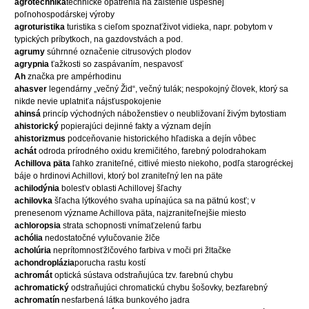
agrotechnika
technické opatrenia na zaistenie úspešnej
poľnohospodárskej výroby
agroturistika
turistika s cieľom spoznaťživot vidieka, napr. pobytom v
typických príbytkoch, na gazdovstvách a pod.
agrumy
súhrnné označenie citrusových plodov
agrypnia
ťažkosti so zaspávaním, nespavosť
Ah
značka pre ampérhodinu
ahasver
legendárny „večný Žid“, večný tulák; nespokojný človek, ktorý sa
nikde nevie uplatniťa nájsťuspokojenie
ahinsá
princíp východných náboženstiev o neubližovaní živým bytostiam
ahistorický
popierajúci dejinné fakty a význam dejín
ahistorizmus
podceňovanie historického hľadiska a dejín vôbec
achát
odroda prírodného oxidu kremičitého, farebný polodrahokam
Achillova päta
ľahko zraniteľné, citlivé miesto niekoho, podľa starogréckej
báje o hrdinovi Achillovi, ktorý bol zraniteľný len na päte
achilodýnia
bolesťv oblasti Achillovej šľachy
achilovka
šľacha lýtkového svaha upínajúca sa na pätnú kosť; v
prenesenom význame Achillova päta, najzraniteľnejšie miesto
achloropsia
strata schopnosti vnímaťzelenú farbu
achólia
nedostatočné vylučovanie žlče
acholúria
neprítomnosťžlčového farbiva v moči pri žltačke
achondroplázia
porucha rastu kostí
achromát
optická sústava odstraňujúca tzv. farebnú chybu
achromatický
odstraňujúci chromatickú chybu šošovky, bezfarebný
achromatín
nesfarbená látka bunkového jadra