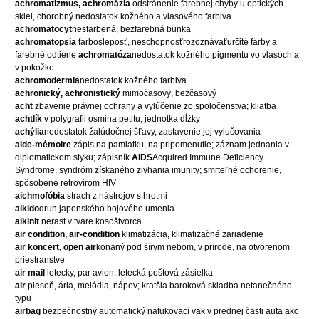
achromatizmus, achromázia
odstránenie farebnej chyby u optických
skiel, chorobný nedostatok kožného a vlasového farbiva
achromatocyt
nesfarbená, bezfarebná bunka
achromatopsia
farbosleposť, neschopnosťrozoznávaťurčité farby a
farebné odtiene
achromatóza
nedostatok kožného pigmentu vo vlasoch a
v pokožke
achromodermia
nedostatok kožného farbiva
achronický, achronistický
mimočasový, bezčasový
acht
zbavenie právnej ochrany a vylúčenie zo spoločenstva; kliatba
achtlík
v polygrafii osmina petitu, jednotka dĺžky
achýlia
nedostatok žalúdočnej šťavy, zastavenie jej vylučovania
aide-mémoire
zápis na pamiatku, na pripomenutie; záznam jednania v
diplomatickom styku; zápisník
AIDS
Acquired Immune Deficiency
Syndrome, syndróm získaného zlyhania imunity; smrteľné ochorenie,
spôsobené retrovírom HIV
aichmofóbia
strach z nástrojov s hrotmi
aikido
druh japonského bojového umenia
aikinit
nerast v tvare kosoštvorca
air condition, air-condition
klimatizácia, klimatizačné zariadenie
air koncert, open air
konaný pod šírym nebom, v prírode, na otvorenom
priestranstve
air mail
letecky, par avion; letecká poštová zásielka
air
pieseň, ária, melódia, nápev; kratšia baroková skladba netanečného
typu
airbag
bezpečnostný automatický nafukovací vak v prednej časti auta ako