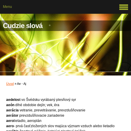
Menu
Cudzie slová
Úvod
»
Ae - Aj
aedelost
vo Švédsku vyrábaný plesňový syr
aeón
dlhé obdobie dejín; vek, éra
aerácia
vetranie, prevetrávanie, prevzdušňovanie
aerátor
prevzdušňovacie zariadenie
aero
lietadlo, aeroplán
aero
- prvá časťzložených slov majúca význam vzduch alebo lietadlo