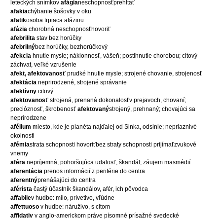
leteckých snímkov
afágia
neschopnosťprehĺtať
afakia
chýbanie šošovky v oku
afatik
osoba trpiaca afáziou
afázia
chorobná neschopnosťhovoriť
afebrilita
stav bez horúčky
afebrilný
bez horúčky, bezhorúčkový
afekcia
hnutie mysle; náklonnosť, vášeň; postihnutie chorobou; citový
záchvat, veľké vzrušenie
afekt, afektovanosť
prudké hnutie mysle; strojené chovanie, strojenosť
afektácia
neprirodzené, strojené správanie
afektívny
citový
afektovanosť
strojená, prenaná dokonalosťv prejavoch, chovaní;
precióznosť, škrobenosť
afektovaný
strojený, prehnaný; chovajúci sa
neprirodzene
afélium
miesto, kde je planéta najďalej od Slnka, odslnie; nepriaznivé
okolnosti
afémia
strata schopnosti hovoriťbez straty schopnosti prijímaťzvukové
vnemy
aféra
nepríjemná, pohoršujúca udalosť, škandál; záujem masmédií
aferentácia
prenos informácií z periférie do centra
aferentný
prenášajúci do centra
aférista
častý účastník škandálov, afér, ich pôvodca
affabile
v hudbe: milo, prívetivo, vľúdne
affettuoso
v hudbe: náruživo, s citom
affidativ
v anglo-americkom práve písomné prísažné svedecké