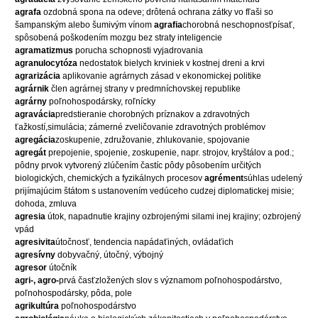
agrafa
ozdobná spona na odeve; drôtená ochrana zátky vo fľaši so
šampanským alebo šumivým vínom
agrafia
chorobná neschopnosťpísať,
spôsobená poškodením mozgu bez straty inteligencie
agramatizmus
porucha schopnosti vyjadrovania
agranulocytóza
nedostatok bielych krviniek v kostnej dreni a krvi
agrarizácia
aplikovanie agrárnych zásad v ekonomickej politike
agrárnik
člen agrárnej strany v predmníchovskej republike
agrárny
poľnohospodársky, roľnícky
agravácia
predstieranie chorobných príznakov a zdravotných
ťažkostí,
simulácia; zámerné zveličovanie zdravotných problémov
agregácia
zoskupenie, združovanie, zhlukovanie, spojovanie
agregát
prepojenie, spojenie, zoskupenie, napr. strojov, kryštálov a pod.;
pôdny prvok vytvorený zlúčením častíc pôdy pôsobením určitých
biologických, chemických a fyzikálnych procesov
agrément
súhlas udelený
prijímajúcim štátom s ustanovením vedúceho cudzej diplomatickej misie;
dohoda, zmluva
agresia
útok, napadnutie krajiny ozbrojenými silami inej krajiny; ozbrojený
vpád
agresivita
útočnosť, tendencia napádaťiných, ovládaťich
agresívny
dobyvačný, útočný, výbojný
agresor
útočník
agri-, agro-
prvá časťzložených slov s významom poľnohospodárstvo,
poľnohospodársky, pôda, pole
agrikultúra
poľnohospodárstvo