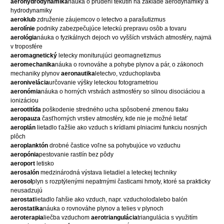
aerohydrodynamika
náuka o prúdení tekutín na základe aerodynamiky a
hydrodynamiky
aeroklub
združenie záujemcov o letectvo a parašutizmus
aerolínie
podniky zabezpečujúce leteckú prepravu osôb a tovaru
aerológia
náuka o fyzikálnych dejoch vo vyšších vrstvách atmosféry, najmä
v troposfére
aeromagnetický
letecky moniturujúci geomagnetizmus
aeromechanika
náuka o rovnováhe a pohybe plynov a pár, o zákonoch
mechaniky plynov
aeronautika
letectvo, vzduchoplavba
aeronivelácia
určovanie výšky leteckou fotogrametriou
aeronómia
náuka o horných vrstvách astmosféry so silnou disociáciou a
ionizáciou
aerootitída
poškodenie stredného ucha spôsobené zmenou tlaku
aeropauza
časťhorných vrstiev atmosféry, kde nie je možné lietať
aeroplán
lietadlo ťažšie ako vzduch s krídlami plniacimi funkciu nosných
plôch
aeroplanktón
drobné častice voľne sa pohybujúce vo vzduchu
aeropónia
pestovanie rastlín bez pôdy
aeroport
letisko
aerosalón
medzinárodná výstava lietadiel a leteckej techniky
aerosol
plyn s rozptýlenými nepatrnými časticami hmoty, ktoré sa prakticky
neusadzujú
aerostat
lietadlo ľahšie ako vzduch, napr. vzducholoďalebo balón
aerostatika
náuka o rovnováhe plynov a telies v plynoch
aeroterapia
liečba vzduchom
aerotriangulácia
triangulácia s využitím