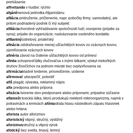
prehlásenie
affrettando
v hudbe: rýchlo
afgání
menová jednotka Afganistánu
afilácia
pridruženie, pričlenenie, napr. pobočky firmy; samostatný, ale
pritom podriadený podnik či iný subjekt
afiliácia
chorobné vyhľadávanie spoločnosti ľudí; osvojenie (prijatie za
syna); prijatie do organizácie; nadväzovanie osobného kontaktu
afiliantný
ústretový, priateľský
afinácia
odstraňovanie menej ušľachtilých kovov zo vzácnych kovov,
zjemňovanie vzácnych kovov
afinéria
závod na čistenie ušľachtilých kovov od prímesí
afinita
schopnosťlátky zlučovaťsa s inými látkami; výskyt niekoľkých
druhov živočíchov na jednom mieste bez ovplyvňovania sa
afirmácia
kladné tvrdenie, prisvedčenie, uistenie
afirmovať
ubezpečiť, potvrdiť
afiš
plagát, výveska, reklamný nápis
afix
predpona alebo prípona
afixácia
tvorenie slov predponami alebo príponami, prípadne súčasne
aflatoxín
toxická látka, ktorú produkujú niektoré mikroorganizmy, najmä v
potravinách a krmivách
afónia
strata hlasu následkom zápalu hlasiviek
alebo hrtana
aforista
autor aforizmov
aforistický
vtipný, stručný, výstižný
aforizmus
stručný a vtipný výrok
afotický
bez svetla, tmavý, temný