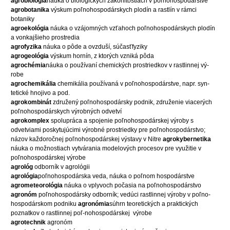
agrobiológia
náuka o biologických zákonitostiach v poľnohospodárstve
agrobotanika
výskum poľnohospodárskych plodín a rastlín v rámci
botaniky
agroekológia
náuka o vzájomných vzťahoch poľnohospodárskych plodín
a vonkajšieho prostredia
agrofyzika
náuka o pôde a ovzduší, súčasťfyziky
agrogeológia
výskum hornín, z ktorých vzniká pôda
agrochémia
náuka o používaní chemických prostriedkov v rastlinnej vý-
robe
agrochemikália
chemikália používaná v poľnohospodárstve, napr. syn-
tetické hnojivo a pod.
agrokombinát
združený poľnohospodársky podnik, združenie viacerých
poľnohospodárskych výrobných odvetví
agrokomplex
spolupráca a spojenie poľnohospodárskej výroby s
odvetviami poskytujúcimi výrobné prostriedky pre poľnohospodárstvo;
názov každoročnej poľnohospodárskej výstavy v Nitre
agrokybernetika
náuka o možnostiach vytvárania modelových procesov pre využitie v
poľnohospodárskej výrobe
agrológ
odborník v agrológii
agrológia
poľnohospodárska veda, náuka o poľnom hospodárstve
agrometeorológia
náuka o vplyvoch počasia na poľnohospodárstvo
agronóm
poľnohospodársky odborník; vedúci rastlinnej výroby v poľno-
hospodárskom podniku
agronómia
súhrn teoretických a praktických
poznatkov o rastlinnej poľ-nohospodárskej
výrobe
agrotechnik
agronóm