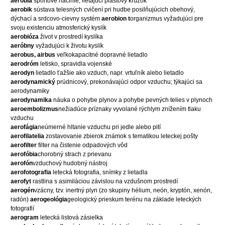
aeróbia
športové náčinie, lietajúci plastový krúžok
aerobik
sústava telesných cvičení pri hudbe posilňujúcich obehový,
dýchací a srdcovo-cievny systém
aerobion t
organizmus vyžadujúci pre
svoju existenciu atmosferický kyslík
aerobióza
život v prostredí kyslíka
aeróbny
vyžadujúci k životu kyslík
aerobus, airbus
veľkokapacitné dopravné lietadlo
aerodróm
letisko, spravidla vojenské
aerodyn
lietadlo ťažšie ako vzduch, napr. vrtuľník alebo lietadlo
aerodynamický
prúdnicový, prekonávajúci odpor vzduchu; týkajúci sa
aerodynamiky
aerodynamika
náuka o pohybe plynov a pohybe pevných telies v plynoch
aeroembolizmus
nežiadúce príznaky vyvolané rýchlym znížením tlaku
vzduchu
aerofágia
neúmerné hltanie vzduchu pri jedle alebo pití
aerofilatelia
zostavovanie zbierok známok s tematikou leteckej pošty
aerofilter
filter na čistenie odpadových vôd
aerofóbia
chorobný strach z prievanu
aerofón
vzduchový hudobný nástroj
aerofotografia
letecká fotografia, snímky z lietadla
aerofyt
rastlina s asimiláciou závislou na vzdušnom prostredí
aerogén
vzácny, tzv. inertný plyn (zo skupiny hélium, neón, kryptón, xenón,
radón)
aerogeológia
geologický prieskum terénu na základe leteckých
fotografií
aerogram
letecká listová zásielka