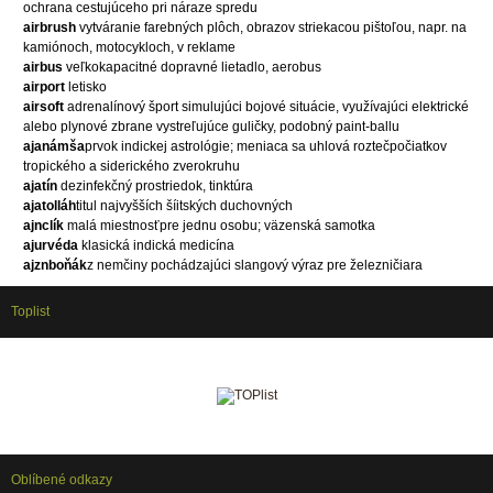
ochrana cestujúceho pri náraze spredu
airbrush
vytváranie farebných plôch, obrazov striekacou pištoľou, napr. na
kamiónoch, motocykloch, v reklame
airbus
veľkokapacitné dopravné lietadlo, aerobus
airport
letisko
airsoft
adrenalínový šport simulujúci bojové situácie, využívajúci elektrické
alebo plynové zbrane vystreľujúce guličky, podobný paint-ballu
ajanámša
prvok indickej astrológie; meniaca sa uhlová roztečpočiatkov
tropického a siderického zverokruhu
ajatín
dezinfekčný prostriedok, tinktúra
ajatolláh
titul najvyšších šíitských duchovných
ajnclík
malá miestnosťpre jednu osobu; väzenská samotka
ajurvéda
klasická indická medicína
ajznboňák
z nemčiny pochádzajúci slangový výraz pre železničiara
Toplist
Oblíbené odkazy