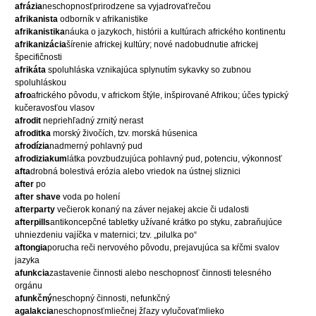
afrázia
neschopnosťprirodzene sa vyjadrovaťrečou
afrikanista
odborník v afrikanistike
afrikanistika
náuka o jazykoch, histórii a kultúrach afrického kontinentu
afrikanizácia
šírenie africkej kultúry; nové nadobudnutie africkej
špecifičnosti
afrikáta
spoluhláska vznikajúca splynutím sykavky so zubnou
spoluhláskou
afro
afrického pôvodu, v africkom štýle, inšpirované Afrikou; účes ty
pický
kučeravosťou vlasov
afrodit
nepriehľadný zrnitý nerast
afroditka
morský živočích, tzv. morská húsenica
afrodízia
nadmerný pohlavný pud
afrodiziakum
látka povzbudzujúca pohlavný pud, potenciu, výkonnosť
afta
drobná bolestivá erózia alebo vriedok na ústnej sliznici
after
po
after shave
voda po holení
afterparty
večierok konaný na záver nejakej akcie či udalosti
afterpills
antikoncepčné tabletky užívané krátko po styku, zabraňujúce
uhniezdeniu vajíčka v maternici; tzv. „pilulka po“
aftongia
porucha reči nervového pôvodu, prejavujúca sa kŕčmi svalov
jazyka
afunkcia
zastavenie činnosti alebo neschopnosť činnosti telesného
orgánu
afunkčný
neschopný činnosti, nefunkčný
agalakcia
neschopnosťmliečnej žľazy vylučovaťmlieko