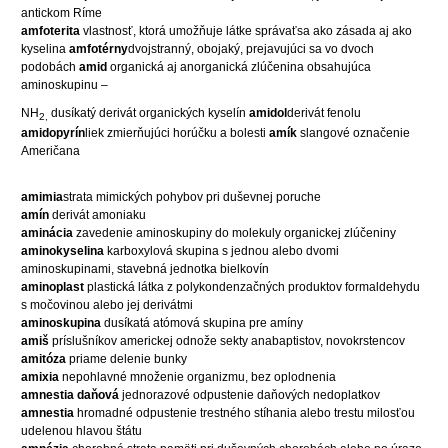
antickom Ríme
amfoterita
vlastnosť, ktorá umožňuje látke správaťsa ako zásada aj ako
kyselina
amfotérny
dvojstranný, obojaký, prejavujúci sa vo dvoch
podobách
amid
organická aj anorganická zlúčenina obsahujúca
aminoskupinu –
NH
dusíkatý derivát organických kyselín
amidol
derivát fenolu
2,
amidopyrín
liek zmierňujúci horúčku a bolesti
amík
slangové označenie
Američana
amimia
strata mimických pohybov pri duševnej poruche
amín
derivát amoniaku
aminácia
zavedenie aminoskupiny do molekuly organickej zlúčeniny
aminokyselina
karboxylová skupina s jednou alebo dvomi
aminoskupinami, stavebná jednotka bielkovín
aminoplast
plastická látka z polykondenzačných produktov formaldehydu
s močovinou alebo jej derivátmi
aminoskupina
dusíkatá atómová skupina pre amíny
amiš
príslušníkov americkej odnože sekty anabaptistov, novokrstencov
amitóza
priame delenie bunky
amixia
nepohlavné množenie organizmu, bez oplodnenia
amnestia daňová
jednorazové odpustenie daňových nedoplatkov
amnestia
hromadné odpustenie trestného stíhania alebo trestu milosťou
udelenou hlavou štátu