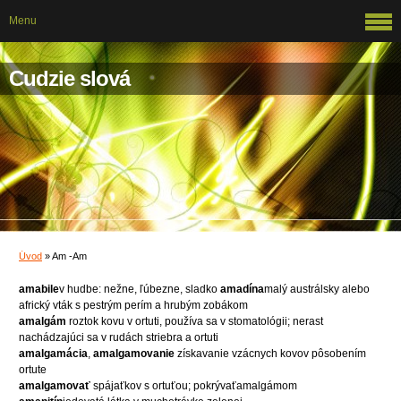
Menu
Cudzie slová
Úvod
»
Am -Am
amabile
v hudbe: nežne, ľúbezne, sladko
amadína
malý austrálsky alebo
africký vták s pestrým perím a hrubým zobákom
amalgám
roztok kovu v ortuti, používa sa v stomatológii; nerast
nachádzajúci sa v rudách striebra a ortuti
amalgamácia
,
amalgamovanie
získavanie vzácnych kovov pôsobením
ortute
amalgamovať
spájaťkov s ortuťou; pokrývaťamalgámom