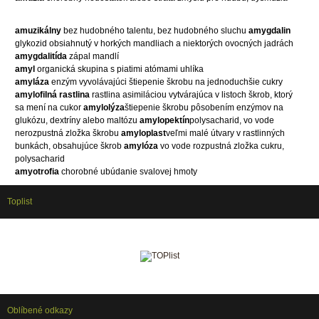
amuzikálny
bez hudobného talentu, bez hudobného sluchu
amygdalin
glykozid obsiahnutý v horkých mandliach a niektorých ovocných jadrách
amygdalitída
zápal mandlí
amyl
organická skupina s piatimi atómami uhlíka
amyláza
enzým vyvolávajúci štiepenie škrobu na jednoduchšie cukry
amylofilná rastlina
rastlina asimiláciou vytvárajúca v listoch škrob, ktorý
sa mení na cukor
amylolýza
štiepenie škrobu pôsobením enzýmov na
glukózu, dextríny alebo maltózu
amylopektín
polysacharid, vo vode
nerozpustná zložka škrobu
amyloplast
veľmi malé útvary v rastlinných
bunkách, obsahujúce škrob
amylóza
vo vode rozpustná zložka cukru,
polysacharid
amyotrofia
chorobné ubúdanie svalovej hmoty
Toplist
Oblíbené odkazy