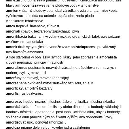
amnézia
chorobná strata pamäti pri duševných chorobách alebo po úraze
hlavy
amniocentéza
vyšetrenie plodovej vody v tehotenstve
amnión
vnútorný plodový obal, obal zárodku, ovčia blana
amnioskopia
vyšetrovacia metóda na určenie stupňa ohrozenia plodu
v neskorom tehotenstve
amok
tropické šialenstvo, zúrivosť
amoniak
čpavok, bezfarebný zapáchajúci plyn
amonifikácia
baktériami vyvolaný rozklad organických látok sprevádzaný
uvoľňovaním amoniaku
amonit
druh vyhynutých hlavonožcov
amonizácia
proces sprevádzaný
uvoľňovaním amoniaku
Amor
starorímsky boh lásky, symbol lásky; jeho zobrazenie
amoralista
človek porušujúci princípy mravnosti
amoralizmus
popieranie mravných zásad, nerešpektovanie mravných
noriem, zvykov, mravnosti
amorálny
nemravný, mravne ľahostajný
amoret
nahá okrídlená bytosťdetského vzhľadu, anjelík
amorfický, amorfný
beztvarý
amorfizmus
beztvarosť
amoroso
v hudbe: nežne, milostne, láskyplne; krátka milostná skladba
amortizácia
úradné umorenie listiny alebo dlhu; odpis hodnoty základných
fondov v dôsledku opotrebenia; postupná likvidácia dlhu, úbytok hodnoty;
splácanie dlhu pravidelnými splátkami vyššími ako dohodnuté úroky
amortizovať
uskutočňovaťamortizáciu
amotóza
priame delenie bunkového jadra zaškrtením