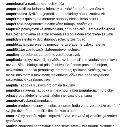
ampelografia
náuka o druhoch viniča
ampér
praktická jednotka intenzity elektrického prúdu, značka A
ampérhodina
fyzikálna jednotka pre elektrický náboj, značka Ah
ampérmeter
prístroj na meranie hodnoty elektrického prúdu
ampérsekunda
jednotka elektrického náboja, značka As
ampicilín
polosyntetické antibiotikum, druh penicilínu
amplektácia
prvá
fáza zoznamovania sa a zbližovania sa s objektom erotického záujmu
amplidyn
elektrický dvojstupňový rotačný zosiľovač
amplifikácia
rozšírenie, rozmnoženie, zveľadenie, zdokonalenie
amplifikátor
zosiľovač(v slaboprúdovej technike)
amplión
reproduktor, zariadenie zosiľujúce zvuk
amplitúda
rozkyv, rozkmit, najväčšia vzdialenosťod rovnobežného stavu,
rozsah, šírka, biologická prispôsobivosťv rôznom prostredí, objem;
maximálna jednotka periodicky
premennej fyzikálnej veličiny; rozdiel
medzi minimom a maximom; maximálna výška hre-beňa vlny alebo
maximálna hĺbka údolia vlny
ampula
nádobka s úzkym hrdlom na tekutiny
ampulka
zatavená nádobka s injekčnou látkou
amputácia
chirurgické
odňatie údu alebo jeho časti, alebo inej časti organizmu
amputovať
vykonaťamputáciu
amulet
predmet nosený pri sebe, o ktorom ľudia veria, že dokáže ochrániť
svojho držiteľa pred nešťastím, úrazom a pod.
amur
z Číny pochádzajúca kaprovitá ryba, chovaná aj v našich jazerách a
rybníkoch
amúzia
chorobný nedostatok alebo strata zmyslu pre hudbu, dysmúzia