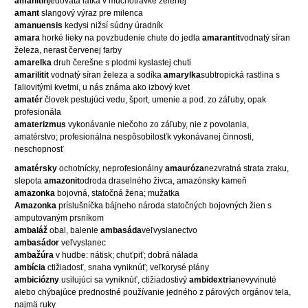
amanitín
jedovatá látka v muchotrávke zelenej
amant
slangový výraz pre milenca
amanuensis
kedysi nižsí súdny úradník
amara
horké lieky na povzbudenie chute do jedla
amarantit
vodnatý síran
železa, nerast červenej farby
amarelka
druh čerešne s plodmi kyslastej chuti
amarilitit
vodnatý síran železa a sodíka
amarylka
subtropická rastlina s
ľaliovitými kvetmi, u nás známa ako izbový kvet
amatér
človek pestujúci vedu, šport, umenie a pod. zo záľuby, opak
profesionála
amaterizmus
vykonávanie niečoho zo záľuby, nie z povolania,
amatérstvo; profesionálna nespôsobilosťk vykonávanej činnosti,
neschopnosť
amatérsky
ochotnícky, neprofesionálny
amauróza
nezvratná strata zraku,
slepota
amazonit
odroda draselného živca, amazónsky kameň
amazonka
bojovná, statočná žena; mužatka
Amazonka
príslušníčka bájneho národa statočných bojovných žien s
amputovaným prsníkom
ambaláž
obal, balenie
ambasáda
veľvyslanectvo
ambasádor
veľvyslanec
ambažúra
v hudbe: nátisk; chuťpiť; dobrá nálada
ambícia
ctižiadosť, snaha vyniknúť; veľkorysé plány
ambiciózny
usilujúci sa vyniknúť, ctižiadostivý
ambidextria
nevyvinuté
alebo chýbajúce prednostné používanie jedného z párových orgánov tela,
najmä ruky