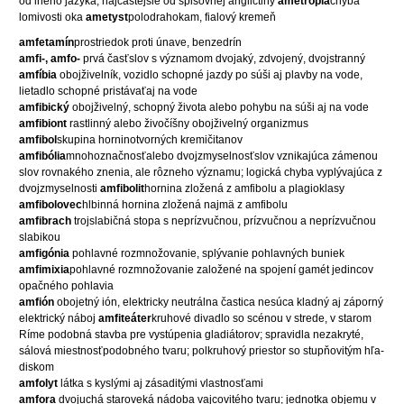
od iného jazyka, najčastejšie od spisovnej angličtiny
ametropia
chyba
lomivosti oka
ametyst
polodrahokam, fialový kremeň
amfetamín
prostriedok proti únave, benzedrín
amfi-, amfo-
prvá časťslov s významom dvojaký, zdvojený, dvojstranný
amfíbia
obojživelník, vozidlo schopné jazdy po súši aj plavby na vode,
lietadlo schopné pristávaťaj na vode
amfibický
obojživelný, schopný života alebo pohybu na súši aj na vode
amfibiont
rastlinný alebo živočíšny obojživelný organizmus
amfibol
skupina horninotvorných kremičitanov
amfibólia
mnohoznačnosťalebo dvojzmyselnosťslov vznikajúca zámenou
slov rovnakého znenia, ale rôzneho významu; logická chyba vyplývajúca z
dvojzmyselnosti
amfibolit
hornina zložená z amfibolu a plagioklasy
amfibolovec
hlbinná hornina zložená najmä z amfibolu
amfibrach
trojslabičná stopa s neprízvučnou, prízvučnou a neprízvučnou
slabikou
amfigónia
pohlavné rozmnožovanie, splývanie pohlavných buniek
amfimixia
pohlavné rozmnožovanie založené na spojení gamét jedincov
opačného pohlavia
amfión
obojetný ión, elektricky neutrálna častica nesúca kladný aj záporný
elektrický náboj
amfiteáter
kruhové divadlo so scénou v strede, v starom
Ríme podobná stavba pre vystúpenia gladiátorov; spravidla nezakryté,
sálová miestnosťpodobného tvaru; polkruhový priestor so stupňovitým hľa-
diskom
amfolyt
látka s kyslými aj zásaditými vlastnosťami
amfora
dvojuchá staroveká nádoba vajcovitého tvaru; jednotka objemu v