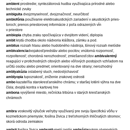
ambient
prostredie; syntezátorová hudba využívajúca prírodné alebo
technické zvuky
ambiguita
dvojzmyselnosť, dvojznačnosť, neurčitosť
ambiofónia
používanie elektroakustických zariadení v akustických pries-
toroch; prenos priestorovej informácie z poľa odrazených vĺn
v priestore
ambiopia
chyba zraku spočívajúca v dvojitom videní, diplopia
ambit
krytá chodba okolo nádvoria kláštora, zámku a pod.
ambitus
rozsah hlasu alebo hudobného nástroja, tónový rozsah melódie
ambivalencia
dvojakosťpredstáv alebo pocitov, vnútorná rozpornosť,
rozpoltenosť; chorobná nerozhodnosť; zmiešanosťcitov
ambivalentný
reagujúci v protichodných citových alebo vôľových postojoch vzhľadom na
určitú osobu alebo predmet; orientovaný na dve strany; nerozhodný
amblyakúzia
oslabený sluch, nedoslýchavosť
amblyopia
tupozrakosť, zníženie zrakovej ostrosti
ambo
kazateľňa starokresťanského chrámu; v staršej lotérii výhra na dve
čísla; dvojitá kontra v kartovej hre
ambona
vyvýšené miesto, rečnícka tribúna v starých kresťanských
chrámoch
ambra
voskovitý výlučok veľryby využívaný pre svoju špecifickú vôňu v
kozmetickom priemysle; fosílna živica z treťohorných ihličnatých stromov;
skorá odroda zemiakov
ambrit
fosílna živica
ambroid
umelý jantár
ambrózia
pokrm olympských