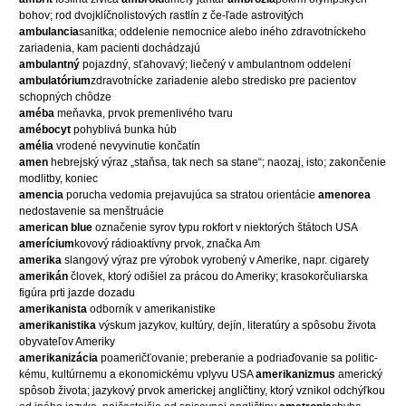
bohov; rod dvojklíčnolistových rastlín z če-ľade astrovitých
ambulancia
sanitka; oddelenie nemocnice alebo iného zdravotníckeho
zariadenia, kam pacienti dochádzajú
ambulantný
pojazdný, sťahovavý; liečený v ambulantnom oddelení
ambulatórium
zdravotnícke zariadenie alebo stredisko pre pacientov
schopných chôdze
améba
meňavka, prvok premenlivého tvaru
amébocyt
pohyblivá bunka húb
amélia
vrodené nevyvinutie končatín
amen
hebrejský výraz „staňsa, tak nech sa stane“; naozaj, isto; zakončenie
modlitby, koniec
amencia
porucha vedomia prejavujúca sa stratou orientácie
amenorea
nedostavenie sa menštruácie
american blue
označenie syrov typu rokfort v niektorých štátoch USA
amerícium
kovový rádioaktívny prvok, značka Am
amerika
slangový výraz pre výrobok vyrobený v Amerike, napr. cigarety
amerikán
človek, ktorý odišiel za prácou do Ameriky; krasokorčuliarska
figúra prti jazde dozadu
amerikanista
odborník v amerikanistike
amerikanistika
výskum jazykov, kultúry, dejín, literatúry a spôsobu života
obyvateľov Ameriky
amerikanizácia
poameričťovanie; preberanie a podriaďovanie sa politic-
kému, kultúrnemu a ekonomickému vplyvu USA
amerikanizmus
americký
spôsob života; jazykový prvok americkej angličtiny, ktorý vznikol odchýľkou