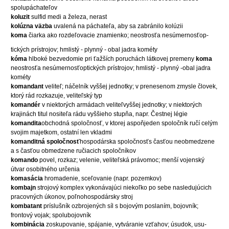
spolupáchateľov
koluzit
sulfid medi a železa, nerast
kolúzna väzba
uvalená na páchateľa, aby sa zabránilo kolúzii
koma
čiarka ako rozdeľovacie znamienko; neostrosťa nesúmernosťop-
tických prístrojov; hmlistý - plynný - obal jadra kométy
kóma
hlboké bezvedomie pri ťažších poruchách látkovej premeny
koma
neostrosťa nesúmernosťoptických prístrojov; hmlistý - plynný -obal jadra
kométy
komandant
veliteľ; náčelník vyššej jednotky; v prenesenom zmysle človek,
ktorý rád rozkazuje, veliteľský typ
komandér
v niektorých armádach veliteľvyššej jednotky; v niektorých
krajinách titul nositeľa rádu vyššieho stupňa, napr. Čestnej légie
komandita
obchodná spoločnosť, v ktorej aspoňjeden spoločník ručí celým
svojim majetkom, ostatní len vkladmi
komanditná spoločnosť
hospodárska spoločnosťs časťou neobmedzene
a s časťou obmedzene ručiacich spoločníkov
komando
povel, rozkaz; velenie, veliteľská právomoc; menší vojenský
útvar osobitného určenia
komasácia
hromadenie, sceľovanie (napr. pozemkov)
kombajn
strojový komplex vykonávajúci niekoľko po sebe nasledujúcich
pracovných úkonov, poľnohospodársky stroj
kombatant
príslušník ozbrojených síl s bojovým poslaním, bojovník;
frontový vojak; spolubojovník
kombinácia
zoskupovanie, spájanie, vytváranie vzťahov; úsudok, usu-