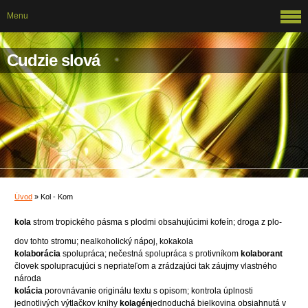
Menu
Cudzie slová
Úvod
»
Kol - Kom
kola
strom tropického pásma s plodmi obsahujúcimi kofeín; droga z plo-
dov tohto stromu; nealkoholický nápoj, kokakola
kolaborácia
spolupráca; nečestná spolupráca s protivníkom
kolaborant
človek spolupracujúci s nepriateľom a zrádzajúci tak záujmy vlastného
národa
kolácia
porovnávanie originálu textu s opisom; kontrola úplnosti
jednotlivých výtlačkov knihy
kolagén
jednoduchá bielkovina obsiahnutá v