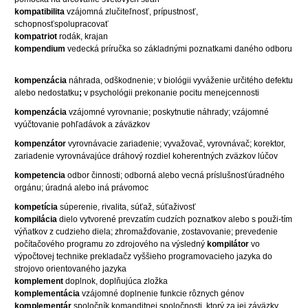
kompatibilita
vzájomná zlučiteľnosť, prípustnosť,
schopnosťspolupracovať
kompatriot
rodák, krajan
kompendium
vedecká príručka so základnými poznatkami daného odboru
kompenzácia
náhrada, odškodnenie; v biológii vyváženie určitého defektu
alebo nedostatku
;
v psychológii prekonanie pocitu menejcennosti
kompenzácia
vzájomné vyrovnanie; poskytnutie náhrady; vzájomné
vyúčtovanie pohľadávok a záväzkov
kompenzátor
vyrovnávacie zariadenie; vyvažovač, vyrovnávač; korektor,
zariadenie vyrovnávajúce dráhový rozdiel koherentných zväzkov lúčov
kompetencia
odbor činnosti; odborná alebo vecná príslušnosťúradného
orgánu; úradná alebo iná právomoc
kompetícia
súperenie, rivalita, súťaž, súťaživosť
kompilácia
dielo vytvorené prevzatím cudzích poznatkov alebo s použi-tím
výňatkov z cudzieho diela; zhromažďovanie, zostavovanie; prevedenie
počítačového programu zo zdrojového na výsledný
kompilátor
vo
výpočtovej technike prekladačz vyššieho programovacieho jazyka do
strojovo orientovaného jazyka
komplement
doplnok, doplňujúca zložka
komplementácia
vzájomné doplnenie funkcie rôznych génov
komplementár
spoločník komanditnej spoločnosti, ktorý za jej záväzky