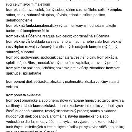
ručí celým svojim majetkom
komplet
súprava, celok, úplný súbor, súhrn častí určitého celku
komplex
súbor, celok, súborná skupina, súvislá jednotka, súhrn pocitov,
sebahodnotenie
komplexná funkcia
matematický výraz - funkčnými hodnotami takejto
funkcie sú komplexné čísla
komplexná zlúčenina
reaguje ako celok; koordinačná zlúčenina
komplexné číslo
skladá sa z reálneho a imaginárneho čísla
komplexný
rozvrh
plán rozvoja v časových a číselných údajoch
komplexný
úplný,
súhrnný, súborný
komplic
spoluvinník; spoločník páchateľa trestného činu
komplikácia
spletitosť, zložitosť; neočakávaný problém; zápletka; zdravotný problém
kompliment
poklona, lichôtka; pozdrav; prejav úcty, zdvorilosť
komplot
spiknutie, sprisahanie
komponent
diel, súčiastka, zložka; v matematike zložka veličiny, najmä
vektora
komponista
skladateľ
kompost
organické alebo priemyslovo vyrábané hnojivo zo živočíšnych a
rastlinných látok
kompozícia
skladanie, zostavovanie celku z jednotlivých
častí; hudobná skladba; tvorivý skladateľský proces; náuka o skladbe
hudobných diel; obsahová a formálna stavba umeleckého alebo
vedeckého die-la; zmes, zlúčenina; výtvarné vyjadrenie ekonomických,
funk-čných, estetických a technických hľadísk pri výstavbe väčšieho celku;