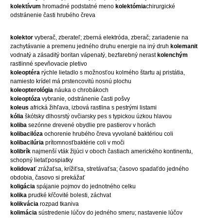
kolektívum
hromadné podstatné meno
kolektómia
chirurgické
odstránenie časti hrubého čreva
kolektor
vyberač, zberateľ; zberná elektróda, zberač; zariadenie na
zachytávanie a premenu jedného druhu energie na iný druh
kolemanit
vodnatý a zásaditý boritan vápenatý, bezfarebný nerast
kolenchým
rastlinné spevňovacie pletivo
koleoptéra
rýchle lietadlo s možnosťou kolmého štartu aj pristátia,
namiesto krídel má prstencovitú nosnú plochu
koleopterológia
náuka o chrobákoch
koleoptóza
vybranie, odstránenie časti pošvy
koleus
africká žihľava, izbová rastlina s pestrými listami
kólia
škótsky dlhosrstý ovčiarsky pes s typickou úzkou hlavou
koliba
sezónne drevené obydlie pre pastierov v horách
kolibacilóza
ochorenie hrubého čreva vyvolané baktériou coli
kolibacilúria
prítomnosťbaktérie coli v moči
kolibrík
najmenší vták žijúci v oboch častiach amerického kontinentu,
schopný lietaťpospiatky
kolidovať
zrážaťsa, krížiťsa, stretávaťsa; časovo spadaťdo jedného
obdobia, časovo si prekážať
koligácia
spájanie pojmov do jednotného celku
kolika
prudké kŕčovité bolesti, záchvat
kolikvácia
rozpad tkaniva
kolimácia
sústredenie lúčov do jedného smeru; nastavenie lúčov