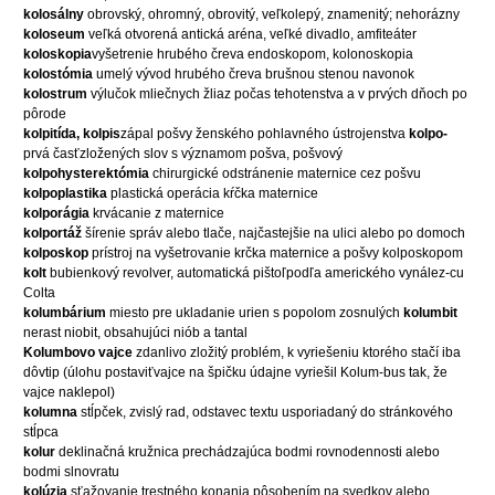
kolosálny
obrovský, ohromný, obrovitý, veľkolepý, znamenitý; nehorázny
koloseum
veľká otvorená antická aréna, veľké divadlo, amfiteáter
koloskopia
vyšetrenie hrubého čreva endoskopom, kolonoskopia
kolostómia
umelý vývod hrubého čreva brušnou stenou navonok
kolostrum
výlučok mliečnych žliaz počas tehotenstva a v prvých dňoch po
pôrode
kolpitída, kolpis
zápal pošvy ženského pohlavného ústrojenstva
kolpo-
prvá časťzložených slov s významom pošva, pošvový
kolpohysterektómia
chirurgické odstránenie maternice cez pošvu
kolpoplastika
plastická operácia kŕčka maternice
kolporágia
krvácanie z maternice
kolportáž
šírenie správ alebo tlače, najčastejšie na ulici alebo po domoch
kolposkop
prístroj na vyšetrovanie krčka maternice a pošvy kolposkopom
kolt
bubienkový revolver, automatická pištoľpodľa amerického vynález-cu
Colta
kolumbárium
miesto pre ukladanie urien s popolom zosnulých
kolumbit
nerast niobit, obsahujúci niób a tantal
Kolumbovo vajce
zdanlivo zložitý problém, k vyriešeniu ktorého stačí iba
dôvtip (úlohu postaviťvajce na špičku údajne vyriešil Kolum-bus tak, že
vajce naklepol)
kolumna
stĺpček, zvislý rad, odstavec textu usporiadaný do stránkového
stĺpca
kolur
deklinačná kružnica prechádzajúca bodmi rovnodennosti alebo
bodmi slnovratu
kolúzia
sťažovanie trestného konania pôsobením na svedkov alebo