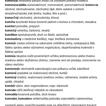
komenzál
neškodný parazit živiaci sa zvyškami potravy hostiteľa
komenzurabilita
súmerateľnosť, rovnorodosť, porovnateľnosť
komercia
obchod, obchodovanie; obchodný styk; dielo vydané s cieľom
dosiahnuťvysoký zisk (kniha, hudba, film a pod.)
komerčný
obchodný, obchodnícky, trhový
kométa
kozmické teleso tvorené jadrom s komou a chvostom, vlasatica
komfort
pohodlie, prepych
komický
smiešny, žartovný, veselý
komiliton
spolubojovník; druh zo štúdií, spolužiak
kominutívny
v medicíne trieštivý, napr. trieštivá zlomenina
komisár
osoba určená na vykonanie zvláštnej úlohy, zastupujúca štát,
štátnu správu alebo významnú organizáciu; stupeňúradnej hodnosti v
štátnej správe
komisia
skupina osôb poverených určitou jednorazovou alebo trvalou
úradnou alebo služobnou úlohou; zverenie veci do predaja; zmocnenie na
výkon niečoho
komisionár
obchodník vykonávajúci pre príkazcu určitú záležitosť
komisné
poplatok za realizovaný obchod, kurtáž
komisný
úradný, realizovaný úradnou cestou; odmeraný, úradne prísny,
upätý, chladný
komitét
výbor, zbor organizátorov, napr. slávnosti
komoda
nižší skriňový nábytok so zásuvkami
komodita
tovarová položka, druh tovaru
komodor, komodore
veliteľvyššej jednotky vojenského námorníctva;
najstarší alebo zaslúžilý kapitán lode na dôležitých zámorských trasách;