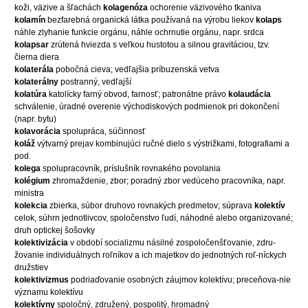
koži, väzive a šľachách
kolagenóza
ochorenie väzivového tkaniva
kolamín
bezfarebná organická látka používaná na výrobu liekov
kolaps
náhle zlyhanie funkcie orgánu, náhle ochrnutie orgánu, napr. srdca
kolapsar
zrútená hviezda s veľkou hustotou a silnou gravitáciou, tzv.
čierna diera
kolaterála
pobočná cieva; vedľajšia príbuzenská vetva
kolaterálny
postranný, vedľajší
kolatúra
katolícky farný obvod, farnosť; patronátne právo
kolaudácia
schválenie, úradné overenie východiskových podmienok pri dokončení
(napr. bytu)
kolavorácia
spolupráca, súčinnosť
koláž
výtvarný prejav kombinujúci ručné dielo s výstrižkami, fotografiami a
pod.
kolega
spolupracovník, príslušník rovnakého povolania
kolégium
zhromaždenie, zbor; poradný zbor vedúceho pracovníka, napr.
ministra
kolekcia
zbierka, súbor druhovo rovnakých predmetov; súprava
kolektív
celok, súhrn jednotlivcov, spoločenstvo ľudí, náhodné alebo organizované;
druh optickej šošovky
kolektivizácia
v období socializmu násilné zospoločenšťovanie, zdru-
žovanie individuálnych roľníkov a ich majetkov do jednotných roľ-níckych
družstiev
kolektivizmus
podriaďovanie osobných záujmov kolektívu; preceňova-nie
významu kolektívu
kolektívny
spoločný, združený, pospolitý, hromadný