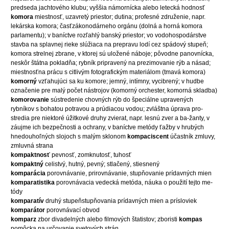
predseda jachtového klubu; vyššia námornícka alebo letecká hodnosť
komora
miestnosť, uzavretý priestor; dutina; profesné združenie, napr.
lekárska komora; časťzákonodárneho orgánu (dolná a horná komora
parlamentu); v baníctve rozľahlý banský priestor; vo vodohospodárstve
stavba na splavnej rieke slúžiaca na prepravu lodí cez spádový stupeň;
komora strelnej zbrane, v ktorej sú uložené náboje; pôvodne panovnícka,
neskôr štátna pokladňa; rybník pripravený na prezimovanie rýb a násad;
miestnosťna prácu s citlivým fotografickým materiálom (tmavá komora)
komorný
vzťahujúci sa ku komore; jemný, intímny, vycibrený; v hudbe
označenie pre malý počet nástrojov (komorný orchester, komorná skladba)
komorovanie
sústredenie chovných rýb do špeciálne upravených
rybníkov s bohatou potravou a prúdiacou vodou; zvláštna úprava pro-
stredia pre niektoré úžitkové druhy zvierat, napr. lesnú zver a ba-žanty, v
záujme ich bezpečnosti a ochrany, v baníctve metódy ťažby v hrubých
hnedouhoľných slojoch s malým sklonom
kompaciscent
účastník zmluvy,
zmluvná strana
kompaktnosť
pevnosť, zomknutosť, tuhosť
kompaktný
celistvý, hutný, pevný; stlačený, stiesnený
komparácia
porovnávanie, prirovnávanie, stupňovanie prídavných mien
komparatistika
porovnávacia vedecká metóda, náuka o použití tejto me-
tódy
komparatív
druhý stupeňstupňovania prídavných mien a prísloviek
komparátor
porovnávací obvod
komparz
zbor divadelných alebo filmových štatistov; zboristi
kompas
pomôcka na určovanie svetových strán