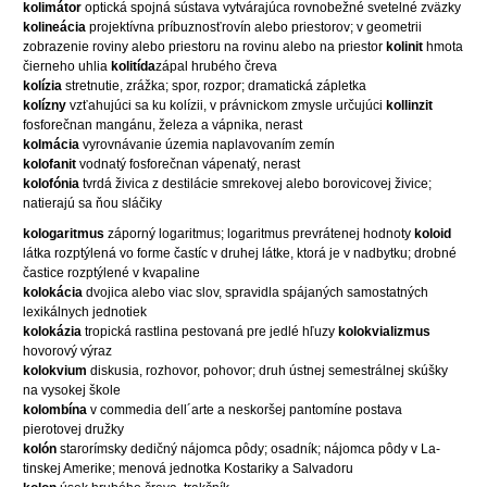
kolimátor
optická spojná sústava vytvárajúca rovnobežné svetelné zväzky
kolineácia
projektívna príbuznosťrovín alebo priestorov; v geometrii
zobrazenie roviny alebo priestoru na rovinu alebo na priestor
kolinit
hmota
čierneho uhlia
kolitída
zápal hrubého čreva
kolízia
stretnutie, zrážka; spor, rozpor; dramatická zápletka
kolízny
vzťahujúci sa ku kolízii, v právnickom zmysle určujúci
kollinzit
fosforečnan mangánu, železa a vápnika, nerast
kolmácia
vyrovnávanie územia naplavovaním zemín
kolofanit
vodnatý fosforečnan vápenatý, nerast
kolofónia
tvrdá živica z destilácie smrekovej alebo borovicovej živice;
natierajú sa ňou sláčiky
kologaritmus
záporný logaritmus; logaritmus prevrátenej hodnoty
koloid
látka rozptýlená vo forme častíc v druhej látke, ktorá je v nadbytku; drobné
častice rozptýlené v kvapaline
kolokácia
dvojica alebo viac slov, spravidla spájaných samostatných
lexikálnych jednotiek
kolokázia
tropická rastlina pestovaná pre jedlé hľuzy
kolokvializmus
hovorový výraz
kolokvium
diskusia, rozhovor, pohovor; druh ústnej semestrálnej skúšky
na vysokej škole
kolombína
v commedia dell´arte a neskoršej pantomíne postava
pierotovej družky
kolón
starorímsky dedičný nájomca pôdy; osadník; nájomca pôdy v La-
tinskej Amerike; menová jednotka Kostariky a Salvadoru