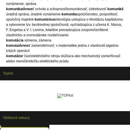
oznámenie, správa
komunikatívnosť
ochota a schopnosťkomunikovať, ústretovosť
komuniké
úradná správa, úradné oznámenie
komunita
spoločenstvo, pospolitosť;
spoločný majetok
komunizmus
ideológia usilujúca o likvidáciu kapitalizmu
a vytvorenie tzv. beztriednej spoločnosti, vychádzajúca z učenia K. Marxa,
F. Engelsa a V. I. Lenina, totalitne presadzujúca zospoločenštené
vlastníctvo a rovnostárske rozdeľovanie
komutácia
výmena, zámena
komutatívnosť
zameniteľnosť; v matematike jedna z vlastností algebra-
ických operácií
komutátor
časťelektrického stroja slúžiaca ako mechanický usmerňovač
alebo meničkmitočtu elektrického prúdu
Toplist
Oblíbené odkazy