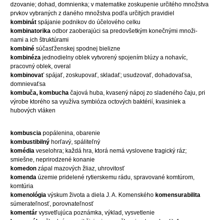
dzovanie; dohad, domnienka; v matematike zoskupenie určitého množstva
prvkov vybraných z daného množstva podľa určitých pravidiel
kombinát
spájanie podnikov do účelového celku
kombinatorika
odbor zaoberajúci sa predovšetkým konečnými množi-
nami a ich štruktúrami
kombiné
súčasťženskej spodnej bielizne
kombinéza
jednodielny oblek vytvorený spojením blúzy a nohavíc,
pracovný oblek, overal
kombinovať
spájať, zoskupovať, skladať; usudzovať, dohadovaťsa,
domnievaťsa
kombuča, kombucha
čajová huba, kvasený nápoj zo sladeného čaju, pri
výrobe ktorého sa využíva symbióza octových baktérií, kvasiniek a
hubových vláken
kombuscia
popálenina, obarenie
kombustibilný
horľavý, spáliteľný
komédia
veselohra; každá hra, ktorá nemá vyslovene tragický ráz;
smiešne, neprirodzené konanie
komedon
zápal mazových žliaz, uhrovitosť
komenda
územie pridelené rytierskemu rádu, spravované komtúrom,
komtúria
komenológia
výskum života a diela J. A. Komenského
komensurabilita
súmerateľnosť, porovnateľnosť
komentár
vysvetľujúca poznámka, výklad, vysvetlenie