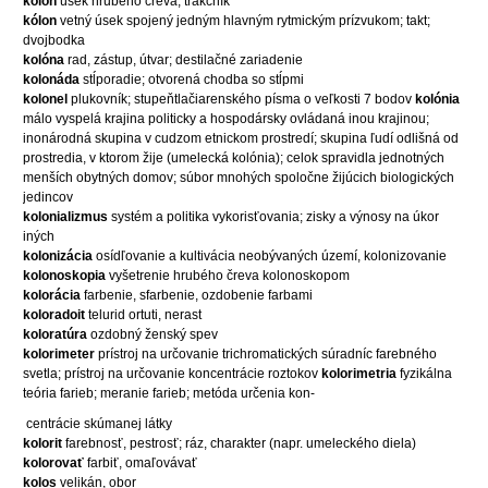
kolon
úsek hrubého čreva, trakčník
kólon
vetný úsek spojený jedným hlavným rytmickým prízvukom; takt;
dvojbodka
kolóna
rad, zástup, útvar; destilačné zariadenie
kolonáda
stĺporadie; otvorená chodba so stĺpmi
kolonel
plukovník; stupeňtlačiarenského písma o veľkosti 7 bodov
kolónia
málo vyspelá krajina politicky a hospodársky ovládaná inou krajinou;
inonárodná skupina v cudzom etnickom prostredí; skupina ľudí odlišná od
prostredia, v ktorom žije (umelecká kolónia); celok spravidla jednotných
menších obytných domov; súbor mnohých spoločne žijúcich biologických
jedincov
kolonializmus
systém a politika vykorisťovania; zisky a výnosy na úkor
iných
kolonizácia
osídľovanie a kultivácia neobývaných území, kolonizovanie
kolonoskopia
vyšetrenie hrubého čreva kolonoskopom
kolorácia
farbenie, sfarbenie, ozdobenie farbami
koloradoit
telurid ortuti, nerast
koloratúra
ozdobný ženský spev
kolorimeter
prístroj na určovanie trichromatických súradníc farebného
svetla; prístroj na určovanie koncentrácie roztokov
kolorimetria
fyzikálna
teória farieb; meranie farieb; metóda určenia kon-
centrácie skúmanej látky
kolorit
farebnosť, pestrosť; ráz, charakter (napr. umeleckého diela)
kolorovať
farbiť, omaľovávať
kolos
velikán, obor