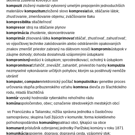
sklovina zbavená kovových solí
kompozit
zložený materiál vytvorený umelým prepojením jednoduchších
materiálov
kompozitum
zložené slovo
kompresia
tlak, stláčanie látok;
zhusťovanie, zmenšovanie objemu; zväčšovanie tlaku
kompresibilita
stlačiteľnosť
kompresor
stroj na stláčanie plynov
komprimácia
zhustenie, skoncentrovanie
komprimát
zlisovaná látka
komprimovať
stláčať, zhusťovať, zahusťovať;
vo výpočtovej technike zakódovaním alebo odstránením opakovaných
znakov zmenšiť priestor zabraný na dátovom nosiči
kompromis
ústupok v
záujme dohody; dohoda dosiahnutá vzájomnými ústupkami
kompromisný
vedúci k ústupkom; sprostredkovací, ochotný k ústupkom
kompromitovať
zľahčiť, znevážiť, zahanbiť, priviesťdo hanby
kompulzia
nezmyselné vykonávanie určitých pohybov, ktorým sa postihnutý nemôže
ubrániť
komputer, computer
elektronický počítač
komputistika
v genetike proces
určovania stupňa príbuzenského vzťahu
komtesa
dievča zo šľachtického
rodu, mladá šľachtičná
komtúr
vysoký hodnostár rytierského rehoľného rádu
komúna
spoločenstvo, obec; označenie stredovekých mestských obcí
vo Francúzsku a Taliansku; nižšia správna jednotka s čiastočnou
samosprávou; skupina ľudí žijúcich v komunite; forma kolektívneho
poľnohospodárstva
komunálny
patriaci obci, týkajúci sa obce
komunard
príslušník ozbrojenej jednotky Parížskej komúny v roku 1871
komunikácia
spojenie, doprava; dopravná cesta, vzájomný styk;