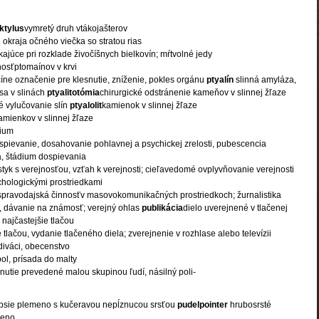
ktylus
vymretý druh vtákojašterov
 okraja očného viečka so stratou rias
ajúce pri rozklade živočíšnych bielkovín; mŕtvolné jedy
nosťptomaínov v krvi
íne označenie pre klesnutie, zníženie, pokles orgánu
ptyalín
slinná amyláza,
sa v slinách
ptyalitotómia
chirurgické odstránenie kameňov v slinnej žľaze
 vylučovanie slín
ptyalolit
kamienok v slinnej žľaze
amienkov v slinnej žľaze
nium
pievanie, dosahovanie pohlavnej a psychickej zrelosti, pubescencia
, štádium dospievania
styk s verejnosťou, vzťah k verejnosti; cieľavedomé ovplyvňovanie verejnosti
chologickými prostriedkami
spravodajská činnosťv masovokomunikačných prostriedkoch; žurnalistika
, dávanie na známosť; verejný ohlas
publikácia
dielo uverejnené v tlačenej
najčastejšie tlačou
 tlačou, vydanie tlačeného diela; zverejnenie v rozhlase alebo televízii
diváci, obecenstvo
ol, prísada do malty
knutie prevedené malou skupinou ľudí, násilný poli-
psie plemeno s kučeravou nepĺznucou srsťou
pudelpointer
hrubosrsté
meno