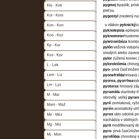
pygmej
trpaslík; pr
Kle - Kok
pleťou
Kol - Kom
pygostyl
zrastený ru
u vtákov
pyknický
z
Kon - Kon
pyknolepsia
epileps
Koo - Koz
pyknometer
hustome
pyletrombóza
trombó
Kp - Kur
pylón
vežová vstupná
visutých alebo zaves
Kus - Kyv
pylor
zúžený koniec ž
pylorektómia
chirurg
L - Lek
pyo-
prvá časťzložen
Lem - Liz
pyonefritída
hnisavý 
pyorea, pyorrhea
vyt
Lm - Lyz
pyotorax
hnisavý zá
pyramída
viacboký i
M - Mal
obrovitý, veľký
pyran
pyré
zemiaková, ryžo
Mam - Maž
pyrén
aromatický uh
pyrex
sklo odolné pr
Me - Mez
nachádza v obilných k
Mg - Miz
pyrit
modifikovaný dis
pyro-
prvá časťzlože
Mj - Mon
pyrofóbia
chorobný s