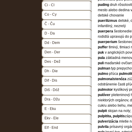
puding
druh rôsolov
Ci - Cl
mesto alebo dedina 
Co - Cy
detské chovanie
puerilizmus
detské, 
Č - Ču
infantilný, nezrelý
puerpera
šestonedie
D - Da
rodidlá upravujú do 
puerperium
šestone
Dd - Dem
puffer
tlmivý, tlmiaci 
Den - Der
puk
v anglických pov
pula
základná menov
Des - Dež
puli
maďarské ovčiars
pulman
typ prepych
Dh - Die
pulmo
pľúca
pulmoli
pulmonalstenóza
zú
Dif - Dis
odstránenie časti pľú
pulmotor
kyslíkový p
Diš - Dóž
pulóver
pleteninový 
Dra - Džu
niektorých orgánov, d
cukru alebo liehu, m
E - Eku
pulpit
stojan na noty;
pulpitita, pulpitis
zápa
Ekv - Ele
pulverizácia
mletie 
pulvila
prísavný org
Elf - End