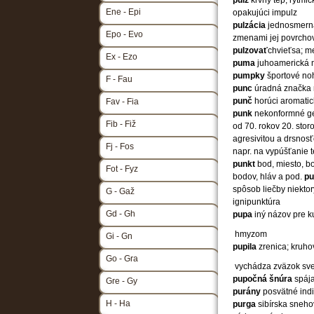
pulz
krvný tep, rytmi
Ene - Epi
opakujúci impulz
pulzácia
jednosmerná 
Epo - Evo
zmenami jej povrchove
pulzovať
chvieťsa; m
Ex - Ezo
puma
juhoamerická 
pumpky
športové no
F - Fau
punc
úradná značka n
punč
horúci aromatic
Fav - Fia
punk
nekonformné ge
Fib - Fiž
od 70. rokov 20. stor
agresivitou a drsnos
Fj - Fos
napr. na vypúšťanie te
punkt
bod, miesto, b
Fot - Fyz
bodov, hláv a pod.
p
spôsob liečby niekto
G - Gaž
ignipunktúra
Gd - Gh
pupa
iný názov pre k
hmyzom
Gi - Gn
pupila
zrenica; kruho
Go - Gra
vychádza zväzok sve
pupočná šnúra
spáj
Gre - Gy
purány
posvätné indi
H - Ha
purga
sibírska sneh