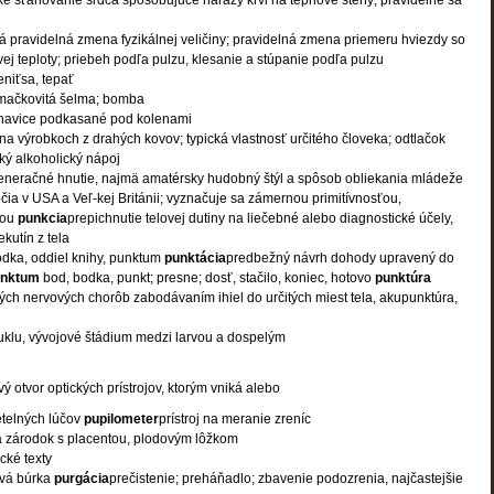
cké sťahovanie srdca spôsobujúce nárazy krvi na tepnové steny; pravidelne sa
pravidelná zmena fyzikálnej veličiny; pravidelná zmena priemeru hviezdy so
j teploty; priebeh podľa pulzu, klesanie a stúpanie podľa pulzu
eniťsa, tepať
mačkovitá šelma; bomba
havice podkasané pod kolenami
a výrobkoch z drahých kovov; typická vlastnosť určitého človeka; odtlačok
ký alkoholický nápoj
neračné hnutie, najmä amatérsky hudobný štýl a spôsob obliekania mládeže
očia v USA a Veľ-kej Británii; vyznačuje sa zámernou primitívnosťou,
ťou
punkcia
prepichnutie telovej dutiny na liečebné alebo diagnostické účely,
kutín z tela
odka, oddiel knihy, punktum
punktácia
predbežný návrh dohody upravený do
unktum
bod, bodka, punkt; presne; dosť, stačilo, koniec, hotovo
punktúra
rých nervových chorôb zabodávaním ihiel do určitých miest tela, akupunktúra,
uklu, vývojové štádium medzi larvou a dospelým
vý otvor optických prístrojov, ktorým vniká alebo
telných lúčov
pupilometer
prístroj na meranie zreníc
a zárodok s placentou, plodovým lôžkom
cké texty
ová búrka
purgácia
prečistenie; preháňadlo; zbavenie podozrenia, najčastejšie