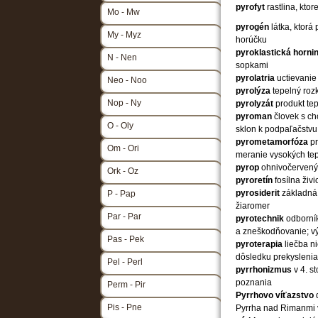
pyrofyt
rastlina, kto
Mo - Mw
pyrogén
látka, ktor
My - Myz
horúčku
pyroklastická horni
N - Nen
sopkami
pyrolatria
uctievanie
Neo - Noo
pyrolýza
tepelný rozk
Nop - Ny
pyrolyzát
produkt te
pyroman
človek s c
O - Oly
sklon k podpaľačstv
pyrometamorfóza
p
Om - Ori
meranie vysokých tep
pyrop
ohnivočervený 
Ork - Oz
pyroretín
fosílna živ
pyrosiderit
základná
P - Pap
žiaromer
Par - Par
pyrotechnik
odborní
a zneškodňovanie; vý
Pas - Pek
pyroterapia
liečba n
dôsledku prekyslenia
Pel - Perl
pyrrhonizmus
v 4. s
poznania
Perm - Pir
Pyrrhovo víťazstvo
Pis - Pne
Pyrrha nad Rimanmi v