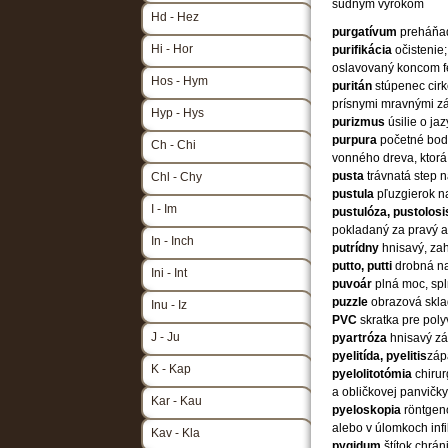
súdnym výrokom
Hd - Hez
purgatívum
preháňa
Hi - Hor
purifikácia
očistenie
oslavovaný koncom f
Hos - Hym
puritán
stúpenec cirk
prísnymi mravnými z
Hyp - Hys
purizmus
úsilie o ja
purpura
početné bodk
Ch - Chi
vonného dreva, ktorá
pusta
trávnatá step 
Chl - Chy
pustula
pľuzgierok n
I - Im
pustulóza, pustolos
pokladaný za pravý a
In - Inch
putrídny
hnisavý, zah
putto, putti
drobná na
Ini - Int
puvoár
plná moc, sp
puzzle
obrazová skla
Inu - Iz
PVC
skratka pre poly
J - Ju
pyartróza
hnisavý zá
pyelitída, pyelitis
záp
K - Kap
pyelolitotómia
chiru
a obličkovej panvičky
Kar - Kau
pyeloskopia
röntgen
alebo v úlomkoch inf
Kav - Kla
pygidum
štítok chrá