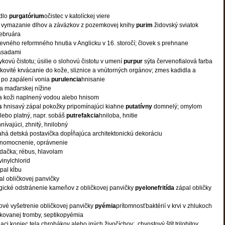
dlo
purgatórium
očistec v katolíckej viere
; vymazanie dlhov a záväzkov z pozemkovej knihy
purim
židovský sviatok
ebruára
evného reformného hnutia v Anglicku v 16. storočí; človek s prehnane
ásadami
zykovú čistotu; úsilie o slohovú čistotu v umení
purpur
sýta červenofialová farba
ovité krvácanie do kože, sliznice a vnútorných orgánov; zmes kadidla a
 po zapálení vonia
purulencia
hnisanie
na maďarskej nížine
a koži naplnený vodou alebo hnisom
is
hnisavý zápal pokožky pripomínajúci kiahne
putatívny
domnelý; omylom
lebo platný, napr. sobáš
putrefakcia
hniloba, hnitie
nívajúci, zhnitý, hnilobný
há detská postavička dopĺňajúca architektonickú dekoráciu
lnomocnenie, oprávnenie
dačka; rébus, hlavolam
vinylchlorid
pal kĺbu
al obličkovej panvičky
rgické odstránenie kameňov z obličkovej panvičky
pyelonefritída
zápal obličky
ové vyšetrenie obličkovej panvičky
pyémia
prítomnosťbaktérií v krvi v zhlukoch
ikovanej tromby, septikopyémia
niaci koniec tela chrobákov alebo iných živočíchov;
chvostový štít trilobitov