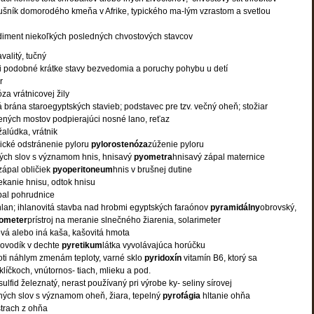
íslušník domorodého kmeňa v Afrike, typického ma-lým vzrastom a svetlou
diment niekoľkých posledných chvostových stavcov
avalitý, tučný
ii podobné krátke stavy bezvedomia a poruchy pohybu u detí
r
za vrátnicovej žily
 brána staroegyptských stavieb; podstavec pre tzv. večný oheň; stožiar
ených mostov podpierajúci nosné lano, reťaz
alúdka, vrátnik
ické odstránenie pyloru
pylorostenóza
zúženie pyloru
ých slov s významom hnis, hnisavý
pyometra
hnisavý zápal maternice
zápal obličiek
pyoperitoneum
hnis v brušnej dutine
ekanie hnisu, odtok hnisu
pal pohrudnice
hlan; ihlanovitá stavba nad hrobmi egyptských faraónov
pyramidálny
obrovský,
ometer
prístroj na meranie slnečného žiarenia, solarimeter
vá alebo iná kaša, kašovitá hmota
ľovodík v dechte
pyretikum
látka vyvolávajúca horúčku
oti náhlym zmenám teploty, varné sklo
pyridoxín
vitamín B6, ktorý sa
líčkoch, vnútornos- tiach, mlieku a pod.
ulfid železnatý, nerast používaný pri výrobe ky- seliny sírovej
ných slov s významom oheň, žiara, tepelný
pyrofágia
hltanie ohňa
trach z ohňa