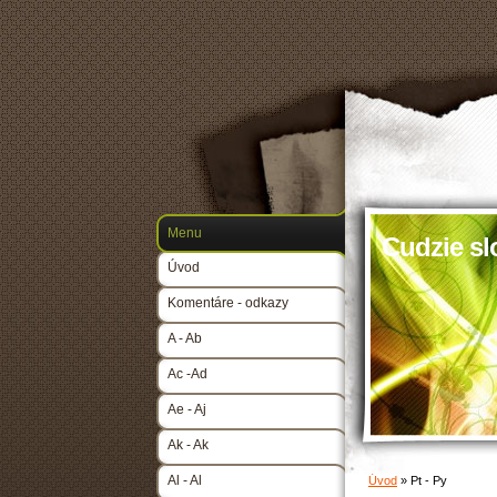
Menu
Cudzie sl
Úvod
Komentáre - odkazy
A - Ab
Ac -Ad
Ae - Aj
Ak - Ak
Al - Al
Úvod
»
Pt - Py