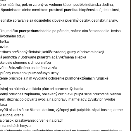
itého múčnika; pokrm varený vo vodnom kúpeli
pueblo
indiánska dedina;
v španielskom alebo mexickom prostredí
puerilita
chlapčenskosť; detinskosť,
detinské správanie sa dospelého človeka
puerilný
detský, detinský, naivný,
ľka, rodička
puerperium
obdobie po pôrode, známe ako šestonedelie, keďsa
pôvodného stavu
dieľka
roztok
estiach prešibaný škriatok; kotúčz tvrdenej gumy v ľadovom hokeji
á jednotka v Botswane
pulard
mladá vykŕmená sliepka
ke psie plemeno s dlhou srsťou
ového železničného osobného vozňa
t
pľúcny kamienok
pulmonálny
pľúcny
ženie pľúcnice a ním vyvolané ochorenie
pulmonektómia
chirurgické
c
rístroj na nútenú ventiláciu pľúc pri poruche dýchania
horný odev bez zapínania, obliekaný cez hlavu
pulpa
silne prekrvené tkanivo
reň, dužina; polotovar z ovocia na prípravu marmelády; zvyšky pri výrobe
elasa
 vyšší písací stôl so šikmou doskou; výčapný pult
pulpitída
zápal kostnej drene
l zubnej drene
na prášok, práškovanie; drvenie na prach
án na nohách hmyzu