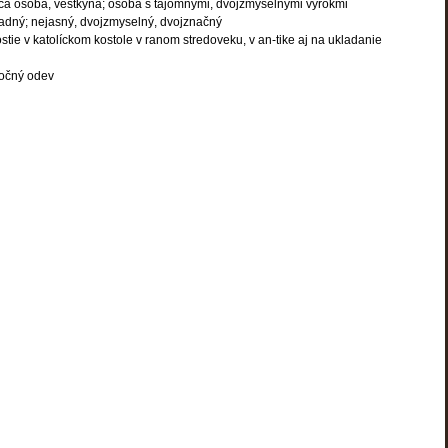
a osoba, veštkyňa; osoba s tajomnými, dvojzmyselnými výrokmi
adný; nejasný, dvojzmyselný, dvojznačný
tie v katolíckom kostole v ranom stredoveku, v an-tike aj na ukladanie
nočný odev