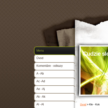
Menu
Cudzie sl
Úvod
Komentáre - odkazy
A - Ab
Ac -Ad
Ae - Aj
Ak - Ak
Al - Al
Úvod
»
Kle - Kok