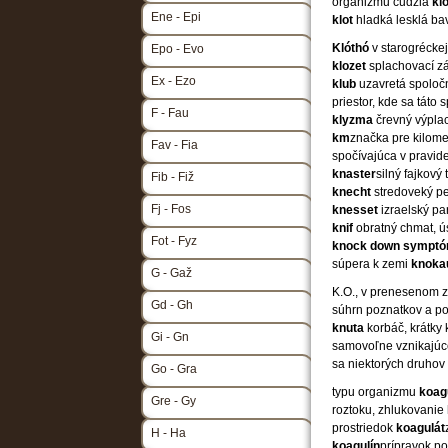
organizmu cudzia
kl
Ene - Epi
klot
hladká lesklá ba
Klóthó
v starogréckej
Epo - Evo
klozet
splachovací z
Ex - Ezo
klub
uzavretá spoločn
priestor, kde sa táto
F - Fau
klyzma
črevný výplac
km
značka pre kilom
Fav - Fia
spočívajúca v pravi
knaster
silný fajkový
Fib - Fiž
knecht
stredoveký pe
Fj - Fos
knesset
izraelský pa
knif
obratný chmat, ú
Fot - Fyz
knock down sympt
súpera k zemi
knoka
G - Gaž
K.O., v prenesenom z
Gd - Gh
súhrn poznatkov a p
knuta
korbáč, krátky
Gi - Gn
samovoľne vznikajúc
sa niektorých druho
Go - Gra
typu organizmu
koag
Gre - Gy
roztoku, zhlukovanie
prostriedok
koagulát
H - Ha
koagulín
prípravok po