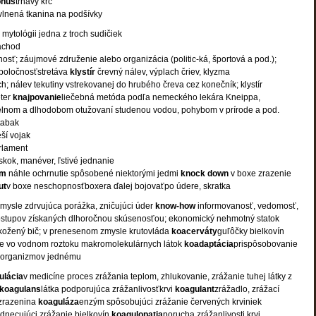
onus
trhavý kŕč
vlnená tkanina na podšívky
 mytológii jedna z troch sudičiek
áchod
osť; záujmové združenie alebo organizácia (politic-ká, športová a pod.);
 spoločnosťstretáva
klystír
črevný nálev, výplach čriev, klyzma
h; nálev tekutiny vstrekovanej do hrubého čreva cez konečník; klystír
eter
knajpovanie
liečebná metóda podľa nemeckého lekára Kneippa,
delnom a dlhodobom otužovaní studenou vodou, pohybom v prírode a pod.
 tabak
ší vojak
rlament
skok, manéver, ľstivé jednanie
óm
náhle ochrnutie spôsobené niektorými jedmi
knock down
v boxe zrazenie
ut
v boxe neschopnosťboxera ďalej bojovaťpo údere, skratka
mysle zdrvujúca porážka, zničujúci úder
know-how
informovanosť, vedomosť,
ostupov získaných dlhoročnou skúsenosťou; ekonomický nehmotný statok
 kožený bič; v prenesenom zmysle krutovláda
koacerváty
guľôčky bielkovín
e vo vodnom roztoku makromolekulárnych látok
koadaptácia
prispôsobovanie
v organizmov jednému
ulácia
v medicíne proces zrážania teplom, zhlukovanie, zrážanie tuhej látky z
koagulans
látka podporujúca zrážanlivosťkrvi
koagulant
zrážadlo, zrážací
zrazenina
koaguláza
enzým spôsobujúci zrážanie červených krviniek
dnecujúci zrážanie bielkovín
koagulopatia
porucha zrážanlivosti krvi