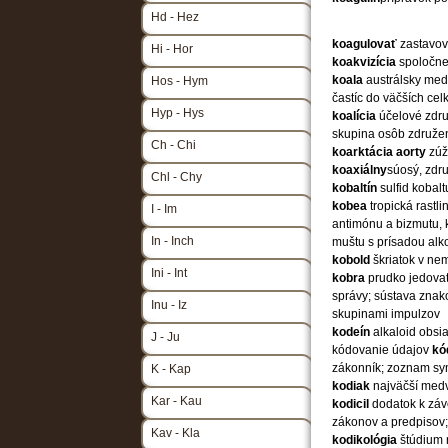
Hd - Hez
koagulovať
zastavov
Hi - Hor
koakvizícia
spoločne
koala
austrálsky med
Hos - Hym
častíc do väčších cel
Hyp - Hys
koalícia
účelové združ
skupina osôb združen
Ch - Chi
koarktácia
aorty
zúž
koaxiálny
súosý, zdr
Chl - Chy
kobaltín
sulfid kobalt
kobea
tropická rastl
I - Im
antimónu a bizmutu, 
In - Inch
muštu s prísadou al
kobold
škriatok v ne
Ini - Int
kobra
prudko jedovat
správy; sústava znako
Inu - Iz
skupinami impulzov
kodeín
alkaloid obsi
J - Ju
kódovanie údajov
kó
zákonník; zoznam sy
K - Kap
kodiak
najväčší medve
Kar - Kau
kodicil
dodatok k zá
zákonov a predpisov;
Kav - Kla
kodikológia
štúdium 