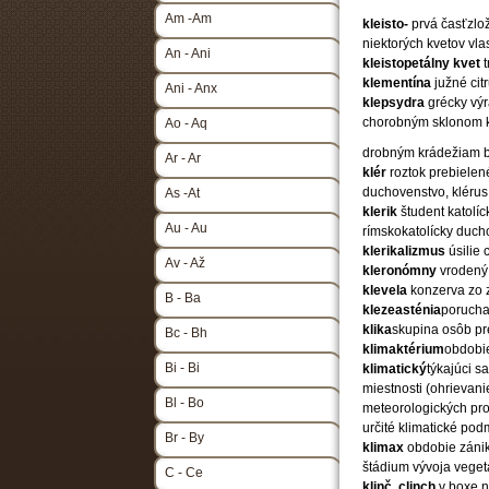
Am -Am
kleisto-
prvá časťzlo
niektorých kvetov v
An - Ani
kleistopetálny
kvet
klementína
južné cit
Ani - Anx
klepsydra
grécky vý
chorobným sklonom 
Ao - Aq
drobným krádežiam b
Ar - Ar
klér
roztok prebielen
duchovenstvo, klérus
As -At
klerik
študent katolí
Au - Au
rímskokatolícky duc
klerikalizmus
úsilie 
Av - Až
kleronómny
vrodený
klevela
konzerva zo 
B - Ba
klezeasténia
porucha
klika
skupina osôb pr
Bc - Bh
klimaktérium
obdobie
Bi - Bi
klimatický
týkajúci 
miestnosti (ohrievani
Bl - Bo
meteorologických pr
určité klimatické po
Br - By
klimax
obdobie zánik
štádium vývoja veget
C - Ce
klinč
,
clinch
v boxe 