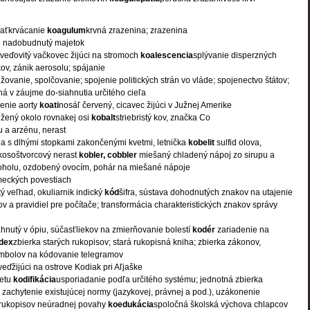
aťkrvácanie
koagulum
krvná zrazenina; zrazenina
 nadobudnutý majetok
veďovitý vačkovec žijúci na stromoch
koalescencia
splývanie disperzných
kov, zánik aerosolu; spájanie
ovanie, spolčovanie; spojenie politických strán vo vláde; spojenectvo štátov;
á v záujme do-siahnutia určitého cieľa
enie aorty
koati
nosáľ červený, cicavec žijúci v Južnej Amerike
užený okolo rovnakej osi
kobalt
striebristý kov, značka Co
u a arzénu, nerast
ina s dlhými stopkami zakončenými kvetmi, letnička
kobelit
sulfid olova,
kosoštvorcový nerast
kobler, cobbler
miešaný chladený nápoj zo sirupu a
koholu, ozdobený ovocím, pohár na miešané nápoje
meckých povestiach
ý veľhad, okuliarnik indický
kód
šifra, sústava dohodnutých znakov na utajenie
v a pravidiel pre počítače; transformácia charakteristických znakov správy
ahnutý v ópiu, súčasťliekov na zmierňovanie bolestí
kodér
zariadenie na
dex
zbierka starých rukopisov; stará rukopisná kniha; zbierka zákonov,
mbolov na kódovanie telegramov
ďžijúci na ostrove Kodiak pri Aľjaške
vetu
kodifikácia
usporiadanie podľa určitého systému; jednotná zbierka
 zachytenie existujúcej normy (jazykovej, právnej a pod.), uzákonenie
rukopisov neúradnej povahy
koedukácia
spoločná školská výchova chlapcov