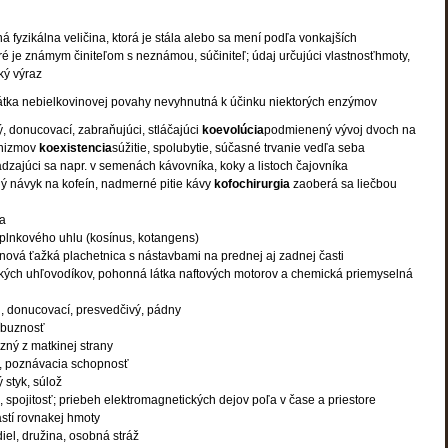
 fyzikálna veličina, ktorá je stála alebo sa mení podľa vonkajších
ré je známym činiteľom s neznámou, súčiniteľ; údaj určujúci vlastnosťhmoty,
ký výraz
átka nebielkovinovej povahy nevyhnutná k účinku niektorých enzýmov
ý, donucovací, zabraňujúci, stláčajúci
koevolúcia
podmienený vývoj dvoch na
anizmov
koexistencia
súžitie, spolubytie, súčasné trvanie vedľa seba
dzajúci sa napr. v semenách kávovníka, koky a listoch čajovníka
ý návyk na kofeín, nadmerné pitie kávy
kofochirurgia
zaoberá sa liečbou
ta
plnkového uhlu (kosínus, kotangens)
ová ťažká plachetnica s nástavbami na prednej aj zadnej časti
ckých uhľovodíkov, pohonná látka naftových motorov a chemická priemyselná
i, donucovací, presvedčivý, pádny
íbuznosť
zný z matkinej strany
, poznávacia schopnosť
 styk, súlož
, spojitosť; priebeh elektromagnetických dejov poľa v čase a priestore
stí rovnakej hmoty
iel, družina, osobná stráž