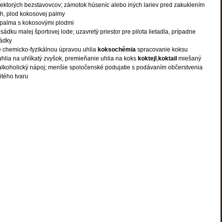
niektorých bezstavovcov; zámotok húseníc alebo iných lariev pred zakuklením
h, plod kokosovej palmy
 palma s kokosovými plodmi
osádku malej športovej lode; uzavretý priestor pre pilota lietadla, prípadne
sádky
é chemicko-fyzikálnou úpravou uhlia
koksochémia
spracovanie koksu
uhlia na uhlíkatý zvyšok, premieňanie uhlia na koks
koktejl
,
koktail
miešaný
alkoholický nápoj; menšie spoločenské podujatie s podávaním občerstvenia
itého tvaru