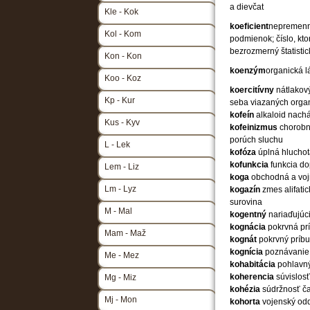
a dievčat
Kle - Kok
koeficient
nepremenná
Kol - Kom
podmienok; číslo, kto
bezrozmerný štatistic
Kon - Kon
koenzým
organická l
Koo - Koz
koercitívny
nátlakov
Kp - Kur
seba viazaných org
kofeín
alkaloid nachá
Kus - Kyv
kofeinizmus
chorobn
porúch sluchu
L - Lek
kofóza
úplná hlucho
kofunkcia
funkcia do
Lem - Liz
koga
obchodná a vojn
Lm - Lyz
kogazín
zmes alifati
surovina
M - Mal
kogentný
nariaďujúc
kognácia
pokrvná pr
Mam - Maž
kognát
pokrvný príbu
kognícia
poznávanie
Me - Mez
kohabitácia
pohlavný
koherencia
súvislosť
Mg - Miz
kohézia
súdržnosť ča
Mj - Mon
kohorta
vojenský odd