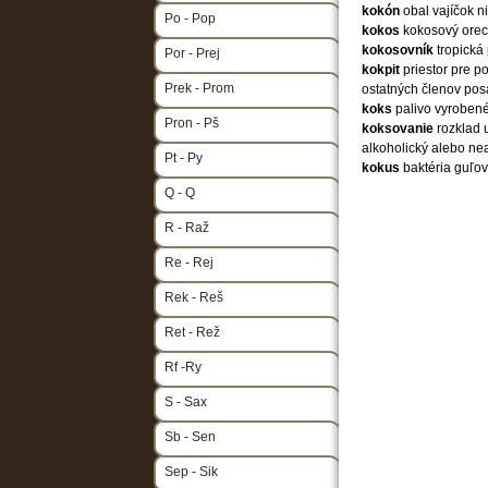
kokón
obal vajíčok 
Po - Pop
kokos
kokosový orec
kokosovník
tropická
Por - Prej
kokpit
priestor pre p
Prek - Prom
ostatných členov po
koks
palivo vyroben
Pron - Pš
koksovanie
rozklad 
alkoholický alebo ne
Pt - Py
kokus
baktéria guľov
Q - Q
R - Raž
Re - Rej
Rek - Reš
Ret - Rež
Rf -Ry
S - Sax
Sb - Sen
Sep - Sik