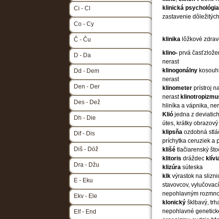
klinická
psychológia
Ci - Cl
zastavenie dôležitýc
Co - Cy
klinika
lôžkové zdravo
Č - Ču
klino-
prvá časťzlož
D - Da
nerast
klinogonálny
kosouh
Dd - Dem
nerast
Den - Der
klinometer
prístroj 
nerast
klinotropizmu
Des - Dež
hliníka a vápnika, ne
Klió
jedna z deviati
Dh - Die
útes, krátky obrazov
klipsňa
ozdobná stlá
Dif - Dis
príchytka ceruziek a 
Diš - Dóž
klišé
tlačiarenský št
klitoris
dráždec
klívi
Dra - Džu
klizúra
súteska
klk
výrastok na slizni
E - Eku
stavovcov, vylučovac
nepohlavným rozmno
Ekv - Ele
klonický
šklbavý, tr
nepohlavné genetické
Elf - End