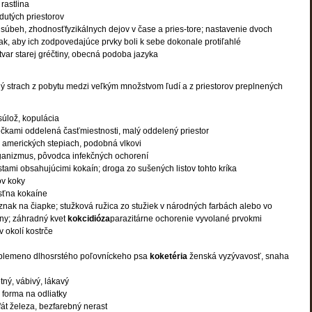
rastlina
dutých priestorov
 súbeh, zhodnosťfyzikálnych dejov v čase a pries-tore; nastavenie dvoch
ak, aby ich zodpovedajúce prvky boli k sebe dokonale protiľahlé
var starej gréčtiny, obecná podoba jazyka
ý strach z pobytu medzi veľkým množstvom ľudí a z priestorov preplnených
súlož, kopulácia
ečkami oddelená časťmiestnosti, malý oddelený priestor
 amerických stepiach, podobná vlkovi
rganizmus, pôvodca infekčných ochorení
listami obsahujúcimi kokaín; droga zo sušených listov tohto kríka
tov koky
sťna kokaíne
znak na čiapke; stužková ružica zo stužiek v národných farbách alebo vo
rany; záhradný kvet
kokcidióza
parazitárne ochorenie vyvolané prvokmi
 v okolí kostrče
plemeno dlhosrstého poľovníckeho psa
koketéria
ženská vyzývavosť, snaha
tný, vábivý, lákavý
á forma na odliatky
fát železa, bezfarebný nerast