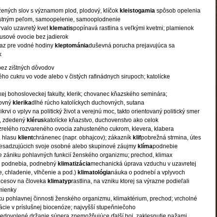
žených slov s významom plod, plodový, klíčok
kleistogamia
spôsob opelenia
lastným peľom, samoopelenie, samooplodnenie
trvalo uzavretý kvet
klematis
popínavá rastlina s veľkými kvetmi; plamienok
rusové ovocie bez jadierok
raz pre vodné hodiny
kleptománia
duševná porucha prejavujúca sa
k
ez zištných dôvodov
ého cukru vo vode alebo v čistých rafinádnych sirupoch; katolícke
ckej bohosloveckej fakulty, klerik; chovanec kňazského seminára;
hovný
klerika
dlhé rúcho katolíckych duchovných, sutana
cikrvi o vplyv na politický život a verejnú moc, takto orientovaný politický smer
, zdedený
klérus
katolícke kňazstvo, duchovenstvo ako celok
zrelého rozvareného ovocia zahusteného cukrom, klevera, klabera
 hlasu
klient
chránenec (napr. obhajcov); zákazník
klif
pobrežná strmina, útes
esadzujúcich svoje osobné alebo skupinové záujmy
klíma
podnebie
 zániku pohlavných funkcií ženského organizmu; prechod, klimax
sa podnebia, podnebný
klimatizácia
mechanická úprava vzduchu v uzavretej
e, chladenie, vlhčenie a pod.)
klimatológia
náuka o podnebí a vplyvoch
ocesov na človeka
klimatyp
rastlina, na vzniku ktorej sa výrazne podieľali
dmienky
u pohlavnej činnosti ženského organizmu, klimaktérium, prechod; vrcholné
ácie v príslušnej biocenóze; najvyšší stupeňniečoho
nedovolené držanie súpera znemožňujúce ďalší boj, zaklesnutie pažami