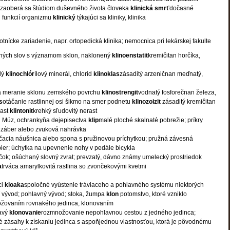
zaoberá sa štúdiom duševného života človeka
klinická
smrť
dočasné
h funkcií organizmu
klinický
týkajúci sa kliniky, klinika
tnícke zariadenie, napr. ortopedická klinika; nemocnica pri lekárskej fakulte
ených slov s významom sklon, naklonený
klinoenstatit
kremičitan horčíka,
lý
klinochlór
ílový minerál, chlorid
klinoklas
zásaditý arzeničnan meďnatý,
na meranie sklonu zemského povrchu
klinostrengit
vodnatý fosforečnan železa,
s
otáčanie rastlinnej osi šikmo na smer podnetu
klinozoizit
zásaditý kremičitan
rast
klintonit
krehký sľudovitý nerast
ch Múz, ochrankyňa dejepisectva
klip
malé ploché skalnaté pobrežie; príkry
ý záber alebo zvuková nahrávka
čacia náušnica alebo spona s pružinovou príchytkou; pružná závesná
pier; úchytka na upevnenie nohy v pedále bicykla
očok; ošúchaný slovný zvrat; prevzatý, dávno známy umelecký prostriedok
a
trváca amarylkovitá rastlina so zvončekovými kvetmi
ci
kloaka
spoločné vyústenie tráviaceho a pohlavného systému niektorých
í vývod; pohlavný vývod; stoka, žumpa
klon
potomstvo, ktoré vzniklo
žovaním rovnakého jedinca, klonovaním
havý
klonovanie
rozmnožovanie nepohlavnou cestou z jedného jedinca;
 zásahy k získaniu jedinca s aspoňjednou vlastnosťou, ktorá je pôvodnému