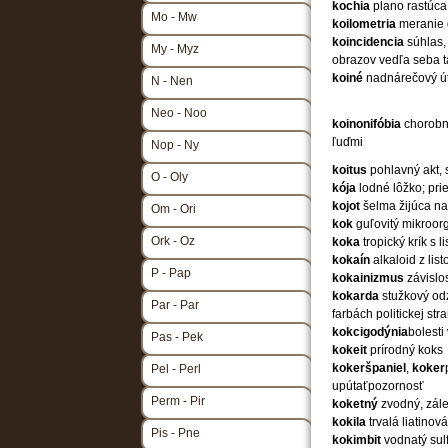
kochia
plano rastúca 
Mo - Mw
koilometria
meranie 
koincidencia
súhlas,
My - Myz
obrazov vedľa seba t
koiné
nadnárečový út
N - Nen
Neo - Noo
koinonifóbia
chorobn
ľuďmi
Nop - Ny
koitus
pohlavný akt, 
O - Oly
kója
lodné lôžko; pri
kojot
šelma žijúca na
Om - Ori
kok
guľovitý mikroo
Ork - Oz
koka
tropický krík s 
kokaín
alkaloid z lis
P - Pap
kokainizmus
závislo
kokarda
stužkový od
Par - Par
farbách politickej st
kokcigodýnia
bolesti
Pas - Pek
kokeit
prírodný koks
kokeršpaniel
,
koker
Pel - Perl
upútaťpozornosť
Perm - Pir
koketný
zvodný, zále
kokila
trvalá liatinov
Pis - Pne
kokimbit
vodnatý sul