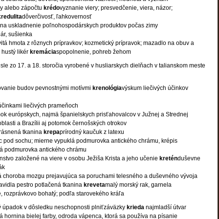
ky alebo zápočtu
krédo
vyznanie viery; presvedčenie, viera, názor;
kredulita
dôverčivosť, ľahkovernosť
t na uskladnenie poľnohospodárskych produktov počas zimy
ár, sušienka
itá hmota z rôznych prípravkov; kozmetický prípravok; mazadlo na obuv a
 hustý likér
kremácia
spopolnenie, pohreb žehom
sle zo 17. a 18. storočia vyrobené v husliarskych dielňach v talianskom meste
vanie budov pevnostnými motívmi
krenológia
výskum liečivých účinkov
účinkami liečivých prameňoch
k európskych, najmä španielskych prisťahovalcov v Južnej a Strednej
oblasti a Brazílii aj potomok černošských otrokov
vrásnená tkanina
krepa
prírodný kaučuk z latexu
c pod sochu; mierne vypuklá podmurovka antického chrámu, krépis
lá podmurovka antického chrámu
stvo založené na viere v osobu Ježiša Krista a jeho učenie
kretén
duševne
ák
 choroba mozgu prejavujúca sa poruchami telesného a duševného vývoja
avidla pestro potlačená tkanina
kreveta
malý morský rak, garnela
, rozprávkovo bohatý; podľa starovekého kráľa
 úpadok v dôsledku neschopnosti plniťzáväzky
krieda
najmladší útvar
á hornina bielej farby, odroda vápenca, ktorá sa používa na písanie