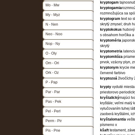
kryptogam
tajnosnu
Mo - Mw
kryptogamia
rozmnož
rozmnožujúca sa sp
My - Myz
kryptogram
text so 
skrytý zmysel; druh 
N - Nen
kryptokokus
hubový
Neo - Noo
s obsahom horčíka a 
kryptoméria
japonsk
Nop - Ny
skrytý
kryptometria
latenc
O - Oly
kryptomitóza
priame 
prvok, vzácny plyn, z
Om - Ori
kryptonym
krycie me
Ork - Oz
červené farbivo
kryptozoá
živočíchy
P - Pap
krypty
vyduté miesta
Par - Par
priestorovo periodick
kryštalický
majúci tv
Pas - Pek
kryštále; veľmi malý 
vylučovaním tuhej lát
Pel - Perl
zaoberá kryštálmi, ic
kryštalomantia
vešt
Perm - Pir
písmeno x
kšaft
testament, záv
Pis - Pne