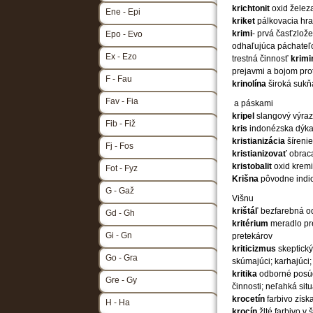
krichtonit
oxid železa
Ene - Epi
kriket
pálkovacia hra
krimi
- prvá časťzlož
Epo - Evo
odhaľujúca páchateľo
Ex - Ezo
trestná činnosť
krimi
prejavmi a bojom prot
F - Fau
krinolína
široká sukň
Fav - Fia
a páskami
kripel
slangový výraz
Fib - Fiž
kris
indonézska dýka
kristianizácia
šírenie
Fj - Fos
kristianizovať
obrac
kristobalit
oxid kremi
Fot - Fyz
Krišna
pôvodne indic
G - Gaž
Višnu
krištáľ
bezfarebná o
Gd - Gh
kritérium
meradlo pr
Gi - Gn
pretekárov
kriticizmus
skeptick
Go - Gra
skúmajúci; karhajúci
kritika
odborné posúd
Gre - Gy
činnosti; neľahká si
krocetín
farbivo získ
H - Ha
krocín
žlté farbivo v 