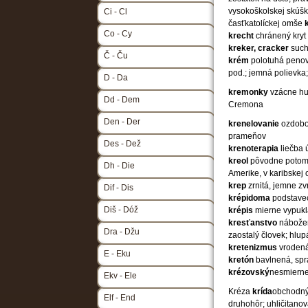
vysokoškolskej skúš
Ci - Cl
časťkatolíckej omše
Co - Cy
krecht
chránený kry
kreker, cracker
such
Č - Ču
krém
polotuhá penov
pod.; jemná polievka;
D - Da
kremonky
vzácne hu
Dd - Dem
Cremona
Den - Der
krenelovanie
ozdobo
prameňov
Des - Dež
krenoterapia
liečba 
kreol
pôvodne potomo
Dh - Die
Amerike, v karibskej 
krep
zrnitá, jemne z
Dif - Dis
krépidoma
podstave
Diš - Dóž
krépis
mierne vypuk
kresťanstvo
nábožen
Dra - Džu
zaostalý človek; hlup
kretenizmus
vrodená
E - Eku
kretón
bavlnená, spr
krézovský
nesmierne
Ekv - Ele
Kréza
krída
obchodný
Elf - End
druhohôr; uhličitanov