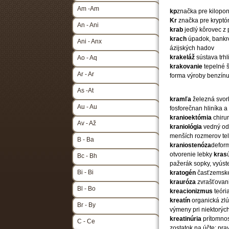
Am -Am
kp
značka pre kilopo
Kr
značka pre krypt
An - Ani
krab
jedlý kôrovec z
krach
úpadok, bankr
Ani - Anx
ázijských hadov
krakeláž
sústava trhl
Ao - Aq
krakovanie
tepelné š
Ar - Ar
forma výroby benzín
As -At
kramľa
železná svor
Au - Au
fosforečnan hliníka a
kranioektómia
chirur
Av - Až
kraniológia
vedný od
menších rozmerov tel
B - Ba
kraniostenóza
deform
otvorenie lebky
kras
Bc - Bh
pažerák sopky, vyús
Bi - Bi
kratogén
časťzemske
krauróza
zvrašťovan
Bl - Bo
kreacionizmus
teóri
kreatín
organická zl
Br - By
výmeny pri niektorých
kreatinúria
prítomno
C - Ce
zostatok na účte; pr