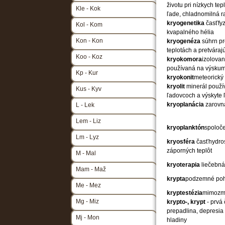
životu pri nízkych te
Kle - Kok
ľade, chladnomilná ra
kryogenetika
časťfyz
Kol - Kom
kvapalného hélia
Kon - Kon
kryogenéza
súhrn pr
teplotách a pretváraj
Koo - Koz
kryokomora
izolovan
používaná na výskum ú
Kp - Kur
kryokonit
meteorický
kryolit
minerál použív
Kus - Kyv
ľadovcoch a výskyte 
kryoplanácia
zarovn
L - Lek
Lem - Liz
kryoplanktón
spoloče
Lm - Lyz
kryosféra
časťhydros
záporných teplôt
M - Mal
kryoterapia
liečebná
Mam - Maž
krypta
podzemné pohr
Me - Mez
kryptestézia
mimozm
Mg - Miz
krypto-, krypt
- prvá
prepadlina, depresi
Mj - Mon
hladiny