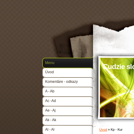
Menu
Cudzie sl
Úvod
Komentáre - odkazy
A - Ab
Ac -Ad
Ae - Aj
Ak - Ak
Al - Al
Úvod
»
Kp - Kur