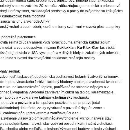
cký obsah telesa
kubický
objemový, priestorový; tretieho stupňa (kubická
elecký smer zo začiatku 20. storočia zdôrazňujúci geometrické a priestorové
obný literárny smer, rozkladajúci predstavy a pocity do vzájomne sa križujúcich
ov
kubus
kocka; tretia mocnina
 žijúca na juhu a východe Afriky
orský vrchol alebo hrebeň, ktorého mierny svah tvorí vrstvová plocha a príkry
á pobrežná plachetnica
ovitá šelma žijúca v amerických horách; puma americká
kukla
štádium
zu medzi larvou a dospelým hmyzom
Kukluxklan, Ku-Klux-Klan
fašistická
rnošská organizácia v USA, vystupujúca v dlhých bielych zakuklených odevoch
obilnina s kvetmi dozrievajúcimi do klasov; zrná tejto rastliny
ohatý sedliak
zdvorilosť, láskavosť; obchodnícka podlízavosť
kulantný
zdvorilý, príjemný,
; druh potravinárskeho farbiva; farebný hladený papier; tmavohnedá kvapalina
m cukru na karamelizačnú teplotu, používaná na farbenie nápojov a v
ohnedá kvapalina vytvorená zahrievaním cukru na teplotu karamelizácie,
e nápojov a v cukrárstve
kulinárny
,
kulinársky
kuchársky
potravín a poživatín a ich správne používanie pri príprave jedál
ťdivadelnej dekorácie; zvuky vytvárané v pozadí; úzky pás zeme s
i, chrániaci pôdu pred vetrom a zadržiavajúci vlahu
na zvlnenie vlasov teplom
kulminácia
vyvrcholenie, vrchol, najvyšší stav;
lesa poludníkom; najvyšší stav vody pri povodni
kulminačný
vrcholiaci,
jšia chodba alebo vedľajšia miestnosťvýznamnej budovy; miesto v ústraní;