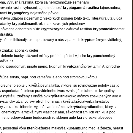
bná, výtrusná rastlina, ktorá sa nerozmnožuje semenami
ovanie rastlín výtrusmi, tajnosnubnosť
kryptogamná
rastlina
tajnosnubná,
órami
kryptogénny
nejasného pôvodu
skrytým údajom zloženým z niekoľkých písmen tohto textu; literatúra utajujúca
hádanky
kryptoklíma
mikroklíma uzavretých priestorov
 pôvodca ochorenia pľúc
kryptokoryna
akváriová rastlina
kryptomelán
nerast
draslíka
ý céder, ihličnatý strom pestovaný u nás v parkoch
kryptomérny
neviditeľný,
ia znaku; japonský céder
delenie bunky s fázami mitózy prebiehajúcimi v jadre
kryptón
chemický
načka Kr
no, pseudonym, prijaté meno, fiktonym
kryptoxantín
provitamín A; prírodné
 žijúce skryto, napr. pod kameňmi alebo pod stromovou kôrou
 črevného epitelu
kryštál
pevná látka, v ktorej sú rovnovážne polohy častíc
y usporiadané; teleso pravidelného tvaru vznikajúce tuhnutím kvapaliny
ar kryštálu; zložený z kryštálov
kryštalit
niekoľko atómov zoskupených ako v
kryštalický útvar vo vyvretých horninách
kryštalizácia
tvorba kryštálov
ky z roztoku; tríbenie, vyjasňovanie názorov
kryštalografia
odbor, ktorý sa
h chemickými a fyzikálnymi vlastnosťami, zákonitosťami ich vzniku a pod.
enie, predpovedanie budúcnosti zo sklenej gule
ksí
v gréckej abecede
et, posledná vôľa
ktenídie
žiabre mäkkýša
kubanit
sulfid medi a železa, nerast