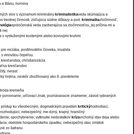
 a titánu, hornina
ených slov s významom kriminálny
kriminalistika
veda skúmajúca a
v trestnej činnosti, zisťujúca súdne dôkazy a pod.
kriminalita
zločinnosť,
nológia
spoločenská veda zaoberajúca sa zločinnosťou, jej príčina-mi a
i nej
a s vystuženými kostenými alebo kovovými kruhmi
 pre mrzáka, postihnutého človeka, invalida
 s vlnovitou čepeľou
 kresťanstva, christianizácia
aťna kresťanstvo
čitý, nerast
ký hrdina, neskôr zbožňovaný ako 8. prevtelenie
droda kremeňa
e porovnanie, určovací znak, poznávavacie znamenie; závod vybraných
ý prístup ku všeobecným, dogmatickým pravdám
kritický
hodnotiaci,
; rozhodujúci; nebezpečný; me-dzný, krajný, hraničný
enie; spochybnenie; vytknutie nedostatkov
kríza
vrcholný stav deja alebo
tuácia; obdobie hospodárskeho úpadku; nebezpečný stav, zmätok
ané zo šafranu
šafrane