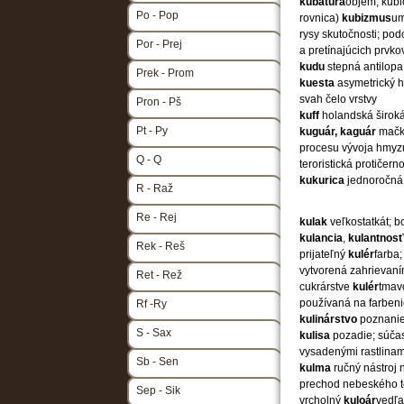
kubatúra
objem, kubi
Po - Pop
rovnica)
kubizmus
um
rysy skutočnosti; pod
Por - Prej
a pretínajúcich prvk
kudu
stepná antilopa
Prek - Prom
kuesta
asymetrický h
svah čelo vrstvy
Pron - Pš
kuff
holandská širok
Pt - Py
kuguár, kaguár
mačk
procesu vývoja hmy
Q - Q
teroristická protiče
kukurica
jednoročná 
R - Raž
Re - Rej
kulak
veľkostatkát; b
kulancia
,
kulantnosť
Rek - Reš
prijateľný
kulér
farba
vytvorená zahrievaní
Ret - Rež
cukrárstve
kulér
tmav
používaná na farbeni
Rf -Ry
kulinárstvo
poznanie 
S - Sax
kulisa
pozadie; súčas
vysadenými rastlinam
Sb - Sen
kulma
ručný nástroj 
prechod nebeského te
Sep - Sik
vrcholný
kuloár
vedľa