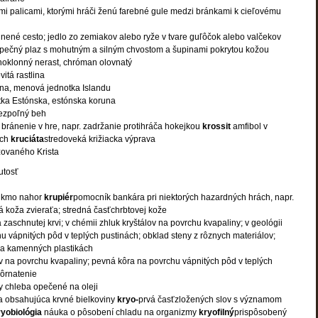
mi palicami, ktorými hráči ženú farebné gule medzi bránkami k cieľovému
nené cesto; jedlo zo zemiakov alebo ryže v tvare guľôčok alebo valčekov
pečný plaz s mohutným a silným chvostom a šupinami pokrytou kožou
ednoklonný nerast, chróman olovnatý
vitá rastlina
una, menová jednotka Islandu
ka Estónska, estónska koruna
cezpoľný beh
bránenie v hre, napr. zadržanie protihráča hokejkou
krossit
amfibol v
ach
kruciáta
stredoveká križiacka výprava
ižovaného Krista
utosť
šikmo nahor
krupiér
pomocník bankára pri niektorých hazardných hrách, napr.
á koža zvieraťa; stredná časťchrbtovej kože
a zaschnutej krvi; v chémii zhluk kryštálov na povrchu kvapaliny; v geológii
u vápnitých pôd v teplých pustinách; obklad steny z rôznych materiálov;
na kamenných plastikách
ov na povrchu kvapaliny; pevná kôra na povrchu vápnitých pôd v teplých
ôrnatenie
 chleba opečené na oleji
na obsahujúca krvné bielkoviny
kryo-
prvá časťzložených slov s významom
ryobiológia
náuka o pôsobení chladu na organizmy
kryofilný
prispôsobený