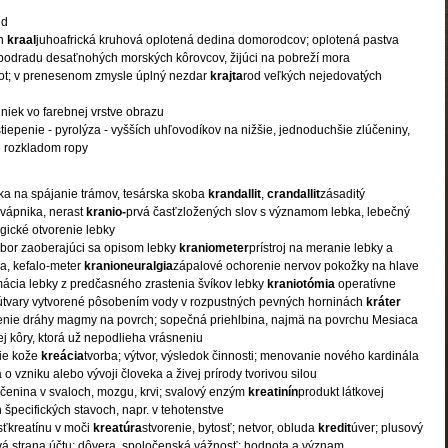
nd
ón
kraal
juhoafrická kruhová oplotená dedina domorodcov; oplotená pastva
 podradu desaťnohých morských kôrovcov, žijúci na pobreží mora
ot; v prenesenom zmysle úplný nezdar
krajta
rod veľkých nejedovatých
iniek vo farebnej vrstve obrazu
tiepenie - pyrolýza - vyšších uhľovodíkov na nižšie, jednoduchšie zlúčeniny,
u rozkladom ropy
ka na spájanie trámov, tesárska skoba
krandallit
,
crandallit
zásaditý
 vápnika, nerast
kranio-
prvá časťzložených slov s významom lebka, lebečný
gické otvorenie lebky
bor zaoberajúci sa opisom lebky
kraniometer
prístroj na meranie lebky a
a, kefalo-meter
kranioneuralgia
zápalové ochorenie nervov pokožky na hlave
ácia lebky z predčasného zrastenia švíkov lebky
kraniotómia
operatívne
útvary vytvorené pôsobením vody v rozpustných pevných horninách
kráter
tenie dráhy magmy na povrch; sopečná priehlbina, najmä na povrchu Mesiaca
j kôry, ktorá už nepodlieha vrásneniu
ie kože
kreácia
tvorba; výtvor, výsledok činnosti; menovanie nového kardinála
a o vzniku alebo vývoji človeka a živej prírody tvorivou silou
účenina v svaloch, mozgu, krvi; svalový enzým
kreatinín
produkt látkovej
 špecifických stavoch, napr. v tehotenstve
sťkreatínu v moči
kreatúra
stvorenie, bytosť; netvor, obluda
kredit
úver; plusový
avá strana účtu; dôvera, spoločenská vážnosť; hodnota a význam