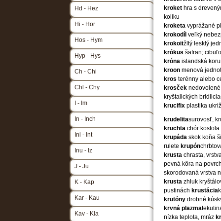
kroket
hra s drevený
Hd - Hez
kolíku
Hi - Hor
kroketa
vyprážané pl
krokodíl
veľký nebez
Hos - Hym
krokoit
žltý lesklý j
krókus
šafran; cibuľo
Hyp - Hys
króna
islandská kor
kroon
menová jednot
Ch - Chi
kros
terénny alebo 
Chl - Chy
krosček
nedovolené 
kryštalických bridlici
I - Im
krucifix
plastika ukr
In - Inch
krudelita
surovosť, kr
kruchta
chór kostola
Ini - Int
krupáda
skok koňa 
rulete
krupón
chrbtov
Inu - Iz
krusta
chrasta, vrstv
pevná kôra na povrch
J - Ju
skorodovaná vrstva 
krusta
zhluk kryštál
K - Kap
pustinách
krustácia
k
Kar - Kau
krutóny
drobné kúsky
krvná plazma
tekuti
Kav - Kla
nízka teplota, mráz
k