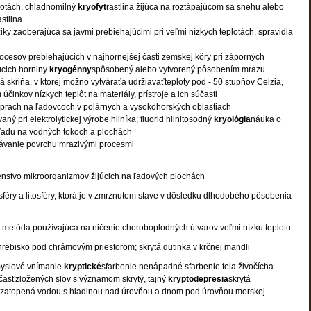
plotách, chladnomilný
kryofyt
rastlina žijúca na roztápajúcom sa snehu alebo
stlina
iky zaoberajúca sa javmi prebiehajúcimi pri veľmi nízkych teplotách, spravidla
ocesov prebiehajúcich v najhornejšej časti zemskej kôry pri záporných
úcich horniny
kryogénny
spôsobený alebo vytvorený pôsobením mrazu
á skriňa, v ktorej možno vytváraťa udržiavaťteploty pod - 50 stupňov Celzia,
činkov nízkych teplôt na materiály, prístroje a ich súčasti
 prach na ľadovcoch v polárnych a vysokohorských oblastiach
aný pri elektrolytickej výrobe hliníka; fluorid hlinitosodný
kryológia
náuka o
ľadu na vodných tokoch a plochách
ávanie povrchu mrazivými procesmi
nstvo mikroorganizmov žijúcich na ľadových plochách
féry a litosféry, ktorá je v zmrznutom stave v dôsledku dlhodobého pôsobenia
 metóda používajúca na ničenie choroboplodných útvarov veľmi nízku teplotu
ebisko pod chrámovým priestorom; skrytá dutinka v krčnej mandli
yslové vnímanie
kryptické
sfarbenie nenápadné sfarbenie tela živočícha
 časťzložených slov s významom skrytý, tajný
kryptodepresia
skrytá
a zatopená vodou s hladinou nad úrovňou a dnom pod úrovňou morskej