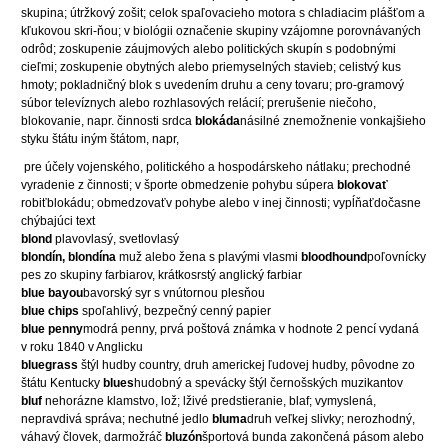
skupina; útržkový zošit; celok spaľovacieho motora s chladiacim plášťom a
kľukovou skri-ňou; v biológii označenie skupiny vzájomne porovnávaných
odrôd; zoskupenie záujmových alebo politických skupín s podobnými
cieľmi; zoskupenie obytných alebo priemyselných stavieb; celistvý kus
hmoty; pokladničný blok s uvedením druhu a ceny tovaru; pro-gramový
súbor televíznych alebo rozhlasových relácií; prerušenie niečoho,
blokovanie, napr. činnosti srdca
blokáda
násilné znemožnenie vonkajšieho
styku štátu iným štátom, napr,
pre účely vojenského, politického a hospodárskeho nátlaku; prechodné
vyradenie z činnosti; v športe obmedzenie pohybu súpera
blokovať
robiťblokádu; obmedzovaťv pohybe alebo v inej činnosti; vypĺňaťdočasne
chýbajúci text
blond
plavovlasý, svetlovlasý
blondín, blondína
muž alebo žena s plavými vlasmi
bloodhound
poľovnícky
pes zo skupiny farbiarov, krátkosrstý anglický farbiar
blue bayou
bavorský syr s vnútornou plesňou
blue chips
spoľahlivý, bezpečný cenný papier
blue penny
modrá penny, prvá poštová známka v hodnote 2 pencí vydaná
v roku 1840 v Anglicku
bluegrass
štýl hudby country, druh americkej ľudovej hudby, pôvodne zo
štátu Kentucky
blues
hudobný a spevácky štýl černošských muzikantov
bluf
nehorázne klamstvo, lož; lživé predstieranie, blaf; vymyslená,
nepravdivá správa; nechutné jedlo
bluma
druh veľkej slivky; nerozhodný,
váhavý človek, darmožráč
bluzón
športová bunda zakončená pásom alebo