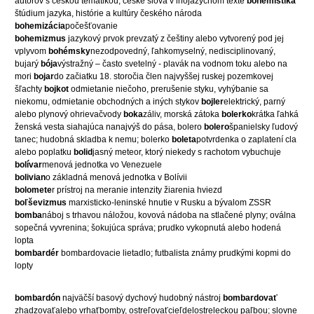
autorov s českou tematikou; české slová v inojazyčnom texte
bohemistika
štúdium jazyka, histórie a kultúry českého národa
bohemizácia
počešťovanie
bohemizmus
jazykový prvok prevzatý z češtiny alebo vytvorený pod jej
vplyvom
bohémsky
nezodpovedný, ľahkomyselný, nedisciplinovaný,
bujarý
bója
výstražný – často svetelný - plavák na vodnom toku alebo na
mori
bojar
do začiatku 18. storočia člen najvyššej ruskej pozemkovej
šľachty
bojkot
odmietanie niečoho, prerušenie styku, vyhýbanie sa
niekomu, odmietanie obchodných a iných stykov
bojler
elektrický, parný
alebo plynový ohrievačvody
boka
záliv, morská zátoka
bolerko
krátka ľahká
ženská vesta siahajúca nanajvýš do pása, bolero
bolero
španielsky ľudový
tanec; hudobná skladba k nemu; bolerko
boleta
potvrdenka o zaplatení cla
alebo poplatku
bolid
jasný meteor, ktorý niekedy s rachotom vybuchuje
bolívar
menová jednotka vo Venezuele
bolivian
o základná menová jednotka v Bolívii
bolomete
r prístroj na meranie intenzity žiarenia hviezd
boľševizmus
marxisticko-leninské hnutie v Rusku a bývalom ZSSR
bomba
náboj s trhavou náložou, kovová nádoba na stlačené plyny; oválna
sopečná vyvrenina; šokujúca správa; prudko vykopnutá alebo hodená
lopta
bombardér
bombardovacie lietadlo; futbalista známy prudkými kopmi do
lopty
bombardón
najväčší basový dychový hudobný nástroj
bombardovať
zhadzovaťalebo vrhaťbomby, ostreľovaťcieľdelostreleckou paľbou; slovne