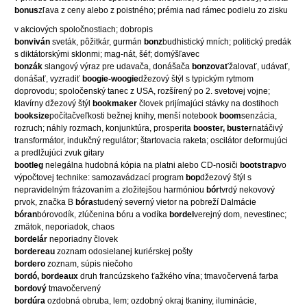
bonus
zľava z ceny alebo z poistného; prémia nad rámec podielu zo zisku
v akciových spoločnostiach; dobropis
bonviván
sveták, pôžitkár, gurmán
bonz
budhistický mních; politický predák
s diktátorskými sklonmi; mag-nát, šéf; domýšľavec
bonzák
slangový výraz pre udavača, donášača
bonzovať
žalovať, udávať,
donášať, vyzradiť
boogie-woogie
džezový štýl s typickým rytmom
doprovodu; spoločenský tanec z USA, rozšírený po 2. svetovej vojne;
klavírny džezový štýl
bookmaker
človek prijímajúci stávky na dostihoch
booksize
počítačveľkosti bežnej knihy, menší notebook
boom
senzácia,
rozruch; náhly rozmach, konjunktúra, prosperita
booster, buster
natáčivý
transformátor, indukčný regulátor; štartovacia raketa; oscilátor deformujúci
a predlžujúci zvuk gitary
bootleg
nelegálna hudobná kópia na platni alebo CD-nosiči
bootstrap
vo
výpočtovej technike: samozavádzací program
bop
džezový štýl s
nepravidelným frázovaním a zložitejšou harmóniou
bór
tvrdý nekovový
prvok, značka B
bóra
studený severný vietor na pobreží Dalmácie
bóran
bórovodík, zlúčenina bóru a vodíka
bordel
verejný dom, nevestinec;
zmätok, neporiadok, chaos
bordelár
neporiadny človek
bordereau
zoznam odosielanej kuriérskej pošty
bordero
zoznam, súpis niečoho
bordó, bordeaux
druh francúzskeho ťažkého vína; tmavočervená farba
bordový
tmavočervený
bordúra
ozdobná obruba, lem; ozdobný okraj tkaniny, iluminácie,