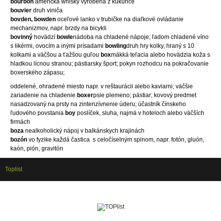
bourbon
americká whisky vyrobená z kukurice
bouvier
druh viniča
bovden, bowden
oceľové lanko v trubičke na diaľkové ovládanie
mechanizmov, napr. brzdy na bicykli
bovinný
hovädzí
bowle
nádoba na chladené nápoje; ľadom chladené víno
s likérmi, ovocím a inými prísadami
bowling
druh hry kolky, hraný s 10
kolkami a väčšou a ťažšou guľou
box
mäkká teľacia alebo hovädzia koža s
hladkou lícnou stranou; pästiarsky šport; pokyn rozhodcu na pokračovanie
boxerského zápasu;
oddelené, ohradené miesto napr. v reštaurácii alebo kaviarni; väčšie
zariadenie na chladenie
boxer
psie plemeno; pästiar; kovový predmet
nasadzovaný na prsty na zintenzívnenie úderu; účastník čínskeho
ľudového povstania
boy
poslíček, sluha, najmä v hoteloch alebo väčších
firmách
boza
nealkoholický nápoj v balkánskych krajinách
bozón
vo fyzike každá častica
s celočíselným spinom, napr. fotón, gluón,
kaón, pión, gravitón
Toplist