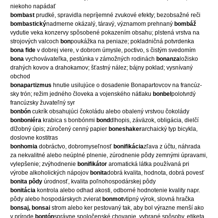
niekoho napádať
bombast
prudké, spravidla nepríjemné zvukové efekty; bezobsažné reči
bombastický
nadmerne okázalý, táravý, významom prehnaný
bombáž
vydutie veka konzervy spôsobené pokazením obsahu; plstená vrstva na
strojových valcoch
bon
poukážka na peniaze; pokladničná potvrdenka
bona fide
v dobrej viere, v dobrom úmysle, poctivo, s čistým svedomím
bona
vychovávateľka, pestúnka v zámožných rodinách
bonanza
ložisko
drahých kovov a drahokamov; šťastný nález; bájny poklad; vysnívaný
obchod
bonapartizmus
hnutie usilujúce o dosadenie Bonapartovcov na francúz-
sky trón; režim jedného človeka a vojenského nátlaku
bonbel
polotvrdý
francúzsky žuvateľný syr
bonbón
cukrík obsahujúci čokoládu alebo obalený vrstvou čokolády
bonboniéra
krabica s bonbónmi
bond
dlhopis, záväzok, obligácia, dielčí
dlžobný úpis; zúročený cenný papier
boneshaker
archaický typ bicykla,
doslovne kostitras
bonhomia
dobráctvo, dobromyseľnosť
bonifikácia
zľava z účtu, náhrada
za nekvalitné alebo neúplné plnenie, zúrodnenie pôdy zemnými úpravami,
vylepšenie; zvýhodnenie
bonifikátor
aromatická látka používaná pri
výrobe alkoholických nápojov
bonita
dobrá kvalita, hodnota, dobrá povesť
bonita pôdy
úrodnosť, kvalita poľnohospodárskej pôdy
bonitácia
kontrola alebo odhad akosti, odborné hodnotenie kvality napr.
pôdy alebo hospodárskych zvierat
bonmot
vtipný výrok, slovná hračka
bonsaj, bonsai
strom alebo ker pestovaný tak, aby bol výrazne menší ako
v prírode
bontón
správne spoločenské chovanie, vybrané spôsoby, etiketa