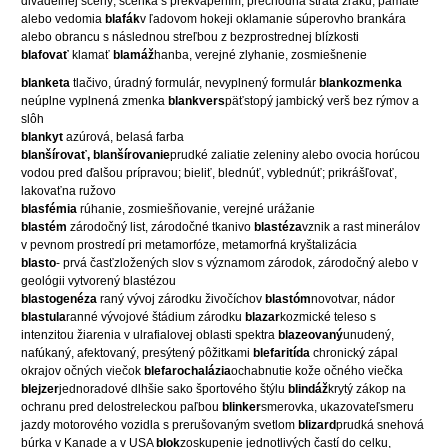
divadelnej scény; scénka s prekvapením; prechodná strata zraku, pamäte
alebo vedomia
blafák
v ľadovom hokeji oklamanie súperovho brankára
alebo obrancu s následnou streľbou z bezprostrednej blízkosti
blafovať
klamať
blamáž
hanba, verejné zlyhanie, zosmiešnenie
blanketa
tlačivo, úradný formulár, nevyplnený formulár
blankozmenka
neúplne vyplnená zmenka
blankvers
päťstopý jambický verš bez rýmov a
slôh
blankyt
azúrová, belasá farba
blanšírovať, blanšírovanie
prudké zaliatie zeleniny alebo ovocia horúcou
vodou pred ďalšou prípravou; bieliť, blednúť, vyblednúť; prikrášľovať,
lakovaťna ružovo
blasfémia
rúhanie, zosmiešňovanie, verejné urážanie
blastém
zárodočný list, zárodočné tkanivo
blastéza
vznik a rast minerálov
v pevnom prostredí pri metamorfóze, metamorfná kryštalizácia
blasto
- prvá časťzložených slov s významom zárodok, zárodočný alebo v
geológii vytvorený blastézou
blastogenéza
raný vývoj zárodku živočíchov
blastóm
novotvar, nádor
blastula
ranné vývojové štádium zárodku
blazar
kozmické teleso s
intenzitou žiarenia v ulrafialovej oblasti spektra
blazeovaný
unudený,
nafúkaný, afektovaný, presýtený pôžitkami
blefaritída
chronický zápal
okrajov očných viečok
blefarochalázia
ochabnutie kože očného viečka
blejzer
jednoradové dlhšie sako športového štýlu
blindáž
krytý zákop na
ochranu pred delostreleckou paľbou
blinker
smerovka, ukazovateľsmeru
jazdy motorového vozidla s prerušovaným svetlom
blizard
prudká snehová
búrka v Kanade a v USA
blok
zoskupenie jednotlivých častí do celku,