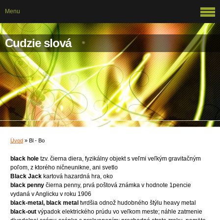
Menu
Cudzie slová
Úvod
»
Bl - Bo
black hole
tzv. čierna diera, fyzikálny objekt s veľmi veľkým gravitačným
poľom, z ktorého ničneunikne, ani svetlo
Black Jack
kartová hazardná hra, oko
black penny
čierna penny, prvá poštová známka v hodnote 1pencie
vydaná v Anglicku v roku 1906
black-metal, black metal
tvrdšia odnož hudobného štýlu heavy metal
black-out
výpadok elektrického prúdu vo veľkom meste; náhle zatmenie