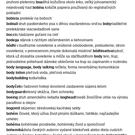
pruhom pleteniny
boa
dlhá kožušina okolo krku; veľký juhoamerický
nejedovatý had
bobina
kotúčik papiera používaný do registračných
pokladní
bobista
pretekár na boboch
bobtail
druh pastierskeho psa s dlhou viacfarebnou srsťou
boby
riaditeľné
pretekárske viacsedadlové sane
bocci
a hádzanie guľami na cieľ
bodega
stánok s rýchlym občerstvením a liehovinami
bódhi
v budhizme osvietenie a vnútorné oslobodenie, prebudenie; strom
osvietenia; v prenesenom zmysle dokonalá múdrosť
bódhisattva
bytosť,
ktorá už dosiahla osvietenie a môže sa staťBuddhom
body
telo, trup;
jednodielne priliehavé dámske oblečenie na trup so zapínaním v rozkroku
body language, body talking
rečtela; forma neverbálnej komunikácie
body lotion
pleťová voda, pleťová emulzia
bodybuilding
kulturistika
bodyček
v ľadovom hokeji dovolené zastavenie súpera telom
bodyguard
telesný strážca, člen ochranky
boeing
druh amerického lietadla
boghead
hnedé živočíšne uhlie na výrobu
parafínov a olejov
bogomil
stúpenec stredovekej kacírskej sekty
bohém
človek, ktorý užíva život plnými dúškami, ľahtikár, najčastejšie
umelec
bohéma
bohémske prostredie, bohémsky život a spoločnosť
bohemiká
diela českých autorov vydané kdekoľvek alebo diela cudzích