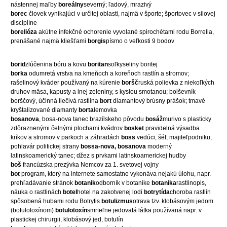
nástennej maľby
boreálny
severný; ľadový, mrazivý
borec
človek vynikajúci v určitej oblasti, najmä v športe; športovec v silovej
disciplíne
borelióza
akútne infekčné ochorenie vyvolané spirochétami rodu Borrelia,
prenášané najmä kliešťami
borgis
písmo o veľkosti 9 bodov
borid
zlúčenina bóru a kovu
boritan
soľkyseliny boritej
borka
odumretá vrstva na kmeňoch a koreňoch rastlín a stromov;
rašelinový kváder používaný na kúrenie
boršč
ruská polievka z niekoľkých
druhov mäsa, kapusty a inej zeleniny, s kyslou smotanou; bolševník
borščový, účinná liečivá rastlina
bort
diamantový brúsny prášok; tmavé
kryštalizované diamanty
borta
lemovka
bosanova
, bosa-nova tanec brazílskeho pôvodu
bosáž
murivo s plasticky
zdôraznenými čelnými plochami kvádrov
bosket
pravidelná výsadba
kríkov a stromov v parkoch a záhradách
boss
vedúci, šéf; majiteľpodniku;
pohlavár politickej strany
bossa-nova, bosanova
moderný
latinskoamerický tanec; džez s prvkami latinskoamerickej hudby
boš
francúzska prezývka Nemcov za 1. svetovej vojny
bot
program, ktorý na internete samostatne vykonáva nejakú úlohu, napr.
prehľadávanie stránok
botanik
odborník v botanike
botanika
rastlinopis,
náuka o rastlinách
botel
hotel na zakotvenej lodi
botrytída
choroba rastlín
spôsobená hubami rodu Botrytis
botulizmus
otrava tzv. klobásovým jedom
(botulotoxínom)
botulotoxín
smrteľne jedovatá látka používaná napr. v
plastickej chirurgii, klobásový jed, botulín