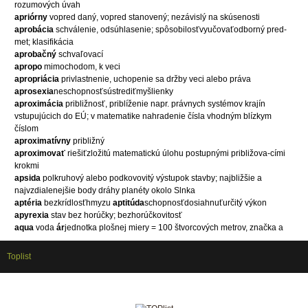
rozumových úvah
apriórny
vopred daný, vopred stanovený; nezávislý na skúsenosti
aprobácia
schválenie, odsúhlasenie; spôsobilosťvyučovaťodborný pred-
met; klasifikácia
aprobačný
schvaľovací
apropo
mimochodom, k veci
apropriácia
privlastnenie, uchopenie sa držby veci alebo práva
aprosexia
neschopnosťsústrediťmyšlienky
aproximácia
približnosť, priblíženie napr. právnych systémov krajín
vstupujúcich do EÚ; v matematike nahradenie čísla vhodným blízkym
číslom
aproximatívny
približný
aproximovať
riešiťzložitú matematickú úlohu postupnými približova-cími
krokmi
apsida
polkruhový alebo podkovovitý výstupok stavby; najbližšie a
najvzdialenejšie body dráhy planéty okolo Slnka
aptéria
bezkrídlosťhmyzu
aptitúda
schopnosťdosiahnuťurčitý výkon
apyrexia
stav bez horúčky; bezhorúčkovitosť
aqua
voda
ár
jednotka plošnej miery = 100 štvorcových metrov, značka a
Toplist