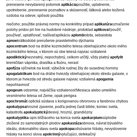
prenesene nevydarený potomok
aplikácia
použitie, uplatnenie,
upotrebenie, prenesenie poznatkov a skúseností; látková alebo kožená
ozdoba na odeve; spôsob použitia
niečoho; použitie právnej normy na konkrétny prípad
aplikatúra
označenie
polohy prstov pri hre na hudobné nástroje, prstoklad
aplikovať
použiť,
používať, uplatňovať; našívaťaplikáciu
aplomb
istota, sebaistota
apnoe
krátkodobé prerušenie pravidelného dýchania
apocentrum
bod na dráhe kozmického telesa obiehajúceho okolo iného
kozmického telesa, v ktorom sú obe telesá najviac vzdialené
apodiktický
nezvratný, nepochybný, celkom určitý, vždy platný
apofylit
kremičitan vápnika, draslíka a fluóru, nerast
apofýza
výčnelok na kosti; výbežok rudnej žily do susednej horniny
apogalaktikum
bod na dráhe hviezdy obiehajúcej okolo stredu galaxie, v
ktorom je hviezda od stredu galaxie najviac vzdialená
apogamia
nepohlavnosť
apogeum
odzemie; najväčšia vzdialenosťMesiaca alebo umelého
vesmírneho telesa od Zeme, opak perigea
apochromát
optická sústava s korigovanou otvorovou a farebnou chybou
apokalypsa
hrozné zjavenie, podľa jednej časti biblie; koniec sveta,
katastrofa
apokalyptický
desivý, hrozný, grandiózny
apokalyptika
opis blížiaceho sa konca sveta
apokarpium
súplodie
zložené zo samostatných plodov
apokastáza
obnova, návrat bývalého
ideálu, dokonalého stavu sveta
apokopa
odsúvanie hlásky, nevyslovenie
hlásky na konci slova
apokrinný
vylučujúci, defekačný