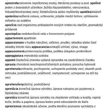
apostrofa
oslovenie neprítomnej osoby, literárnej postavy a pod.
apoštol
jeden z dvanástich učeníkov Ježiša Nazaretského; vierozvestca,
hlásateľkresťanskej viery; šíreteľučenia alebo myšlienky
apotéka
lekáreň
apoteóza
nadšená oslava, uctievanie; prijatie medzi bohov; vyhlásenie
mŕtveho za svätého
apozícia
rast organizmu prikladaním nových vrstiev ku starším, gramatický
prístavok
apoziopéza
nedokončená veta v hovorovom prejave
appartement
apartmán
appassionato
v hudbe náruživo, vášnivo, prudko; skladba alebo časť
skladby tohoto rázu
appearancia
vonkajší vzhľad, výraz, image
appeasement
uzmierovacia politika, politika ústupkov protivníkovi
appoggiatura
melodická ozdoba
appoint
čiastočná zmenka vydaná spravidla na zaokrúhlenú čiastku
apraxia
chorobná neschopnosťúčelných pohybov, porucha hybnosti
aprehenzia
vnímanie, pochopenie, uchopenie podstaty veci; okamih post-
rehnutia; podráždenosť, urážlivosť, namyslenosť; uchopenie sa drž-by
veci
aprehenzívny
útočný, podráždený
apretácia
konečná úprava výrobku; úprava rukopisu po jazykovej a
štylistickej stránke
apretúra
konečná úprava výrobku na zlepšenie vzhľadu a kvality, najmä
kože, textilu a papiera; úprava textov pred odovzdaním do tlače
apriorizmus
idealistické učenie, podľa ktorého poznanie vychádza z