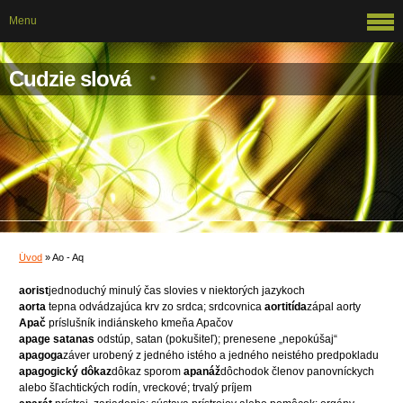
Menu
Cudzie slová
Úvod
»
Ao - Aq
aorist
jednoduchý minulý čas slovies v niektorých jazykoch
aorta
tepna odvádzajúca krv zo srdca; srdcovnica
aortitída
zápal aorty
Apač
príslušník indiánskeho kmeňa Apačov
apage satanas
odstúp, satan (pokušiteľ); prenesene „nepokúšaj“
apagoga
záver urobený z jedného istého a jedného neistého predpokladu
apagogický dôkaz
dôkaz sporom
apanáž
dôchodok členov panovníckych
alebo šľachtických rodín, vreckové; trvalý príjem