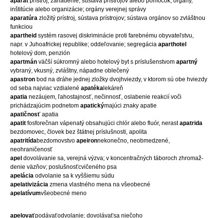
aparát
prístroj, zariadenie; sústava prístrojov alebo pomôcok; orgány,
inštitúcie alebo organizácie; orgány verejnej správy
aparatúra
zložitý prístroj, sústava prístrojov; sústava orgánov so zvláštnou
funkciou
apartheid
systém rasovej diskriminácie proti farebnému obyvateľstvu,
napr. v Juhoafrickej republike; oddeľovanie; segregácia
aparthotel
hotelový dom, penzión
apartmán
väčší súkromný alebo hotelový byt s príslušenstvom
apartný
vybraný, vkusný, zvláštny, nápadne oblečený
apastron
bod na dráhe jednej zložky dvojhviezdy, v ktorom sú obe hviezdy
od seba najviac vzdialené
apatéka
lekáreň
apatia
nezáujem, ľahostajnosť, nečinnosť, oslabenie reakcií voči
prichádzajúcim podnetom
apatický
majúci znaky apatie
apatičnosť
apatia
apatit
fosforečnan vápenatý obsahujúci chlór alebo fluór, nerast
apatrida
bezdomovec, človek bez štátnej príslušnosti, apolita
apatritída
bezdomovstvo
apeiron
nekonečno, neobmedzené,
neohraničenosť
apel
dovolávanie sa, verejná výzva; v koncentračných táboroch zhromaž-
denie väzňov; poslušnosťcvičeného psa
apelácia
odvolanie sa k vyššiemu súdu
apelativizácia
zmena vlastného mena na všeobecné
apelatívum
všeobecné meno
apelovať
podávaťodvolanie; dovolávaťsa niečoho