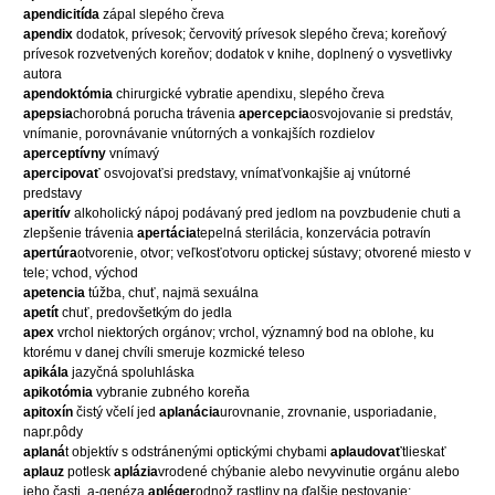
apendicitída
zápal slepého čreva
apendix
dodatok, prívesok; červovitý prívesok slepého čreva; koreňový
prívesok rozvetvených koreňov; dodatok v knihe, doplnený o vysvetlivky
autora
apendoktómia
chirurgické vybratie apendixu, slepého čreva
apepsia
chorobná porucha trávenia
apercepcia
osvojovanie si predstáv,
vnímanie, porovnávanie vnútorných a vonkajších rozdielov
aperceptívny
vnímavý
apercipovať
osvojovaťsi predstavy, vnímaťvonkajšie aj vnútorné
predstavy
aperitív
alkoholický nápoj podávaný pred jedlom na povzbudenie chuti a
zlepšenie trávenia
apertácia
tepelná sterilácia, konzervácia potravín
apertúra
otvorenie, otvor; veľkosťotvoru optickej sústavy; otvorené miesto v
tele; vchod, východ
apetencia
túžba, chuť, najmä sexuálna
apetít
chuť, predovšetkým do jedla
apex
vrchol niektorých orgánov; vrchol, významný bod na oblohe, ku
ktorému v danej chvíli smeruje kozmické teleso
apikála
jazyčná spoluhláska
apikotómia
vybranie zubného koreňa
apitoxín
čistý včelí jed
aplanácia
urovnanie, zrovnanie, usporiadanie,
napr.pôdy
aplaná
t objektív s odstránenými optickými chybami
aplaudovať
tlieskať
aplauz
potlesk
aplázia
vrodené chýbanie alebo nevyvinutie orgánu alebo
jeho časti, a-genéza
apléger
odnož rastliny na ďalšie pestovanie;