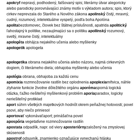
apokryf
nepravý, podhodený, falšovaný spis; literárny útvar alegoricky
alebo parodicky porovnávajúci známy motív s výkladom autora; spis, ktorý
cirkev neprevzala do Starého a Nového zákona
apolinský
čistý, mravný,
cudný, rozumový, intelektuálne vyspelý, podľa boha Apolóna
apolita
bezdomovec, človek bez štátnej príslušnosti, apatrida
apolitický
ľahostajný k politike, nezaujímajúci sa o politiku
apollinský
rozumový,
svetlý, mravne čistý, intelektuálny
apologéta
obhájca nejakého učenia alebo myšlienky
apologetik
apologeta
apologetika
obrana nejakého učenia alebo názoru, najmä cirkevných
dogiem, či literárneho diela; obhajoba myšlienky alebo učenia
apológia
obrana, obhajoba za každú cenu
apomixia
rozmnožovanie rastlín bez oplodnenia
apoplexia
mŕtvica, náhle
zlyhanie funkcie životne dôležitého orgánu
aporéma
sporná logická
otázka, ťažko riešiteľný myšlienkový problém
aporia
paradox, logicky
neriešiteľný protiklad
aport
súhrn všetkých majetkových hodnôt okrem peňažnej hotovosti; povel
psovi, aby niečo priniesol
aportovať
vykonávaťaport; prinášaťna povel
apospória
vegetatívne rozmnožovanie rastlín
apostata
odpadlík, napr. od viery
aposteriórny
založený na zmyslovej
skúsenosti
apostrof
odsuvník, znamienko označujúce vynechanú hlásku