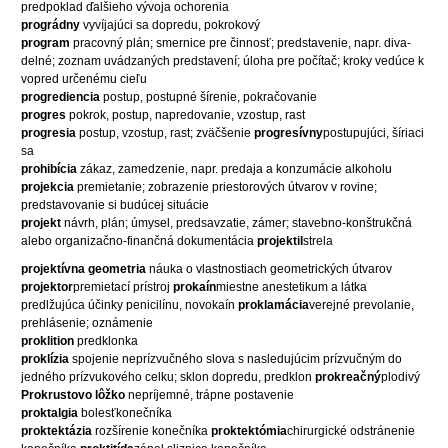
predpoklad ďalšieho vývoja ochorenia
prográdny
vyvíjajúci sa dopredu, pokrokový
program
pracovný plán; smernice pre činnosť; predstavenie, napr. diva-
delné; zoznam uvádzaných predstavení; úloha pre počítač; kroky vedúce k
vopred určenému cieľu
progrediencia
postup, postupné šírenie, pokračovanie
progres
pokrok, postup, napredovanie, vzostup, rast
progresia
postup, vzostup, rast; zväčšenie
progresívny
postupujúci, šíriaci
sa
prohibícia
zákaz, zamedzenie, napr. predaja a konzumácie alkoholu
projekcia
premietanie; zobrazenie priestorových útvarov v rovine;
predstavovanie si budúcej situácie
projekt
návrh, plán; úmysel, predsavzatie, zámer; stavebno-konštrukčná
alebo organizačno-finančná dokumentácia
projektil
strela
projektívna geometria
náuka o vlastnostiach geometrických útvarov
projektor
premietací prístroj
prokaín
miestne anestetikum a látka
predlžujúca účinky penicilínu, novokaín
proklamácia
verejné prevolanie,
prehlásenie; oznámenie
proklition
predklonka
proklízia
spojenie neprízvučného slova s nasledujúcim prízvučným do
jedného prízvukového celku; sklon dopredu, predklon
prokreačný
plodivý
Prokrustovo lôžko
nepríjemné, trápne postavenie
proktalgia
bolesťkonečníka
proktektázia
rozšírenie konečníka
proktektómia
chirurgické odstránenie