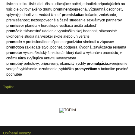
tisícina celku, tisíci diel; číslo udávajúce počet jednotiek pripadajúcich na
tisíc dielov rovnakého druhu
prominent
popredná, významná osobnosť,
vplyvný jednotlivec, vedúci činiteľ
promiskuita
miešanie, zmiešanie,
premiešanosť; nezodpovedné a časté striedanie sexuálnych partnerov
promissor
planéta v horoskope veštiaca určitú udalosť
promócia
slávnostné udelenie vysokoškolskej hodnosti; slávnostné
ukončenie štúdia na vysokej škole alebo univerzite
promotér
v profesionálnom športe organizátor stretnutí a zápasov
promotion
zakladateľstvo, podnet, podpora; úvodná, zavádzacia reklama
promotor
vysokoškolský funkcionár, ktorý riadi a vykonáva promóciu; v
chémii látka zvyšujúca aktivitu katalyzátora
promptný
pohotový, pripravený; okamžitý, rýchly
promulgácia
zverejnenie;
verejné vyhlásenie, oznámenie; vyhláška
promycélium
v botanike prvotné
podhubie
Toplist
Oblíbené odkazy