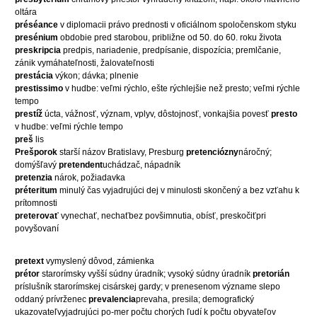
oltára
préséance
v diplomacii právo prednosti v oficiálnom spoločenskom styku
presénium
obdobie pred starobou, približne od 50. do 60. roku života
preskripcia
predpis, nariadenie, predpísanie, dispozícia; premlčanie,
zánik vymáhateľnosti, žalovateľnosti
prestácia
výkon; dávka; plnenie
prestissimo
v hudbe: veľmi rýchlo, ešte rýchlejšie než presto; veľmi rýchle
tempo
prestíž
úcta, vážnosť, význam, vplyv, dôstojnosť, vonkajšia povesť
presto
v hudbe: veľmi rýchle tempo
preš
lis
Prešporok
starší názov Bratislavy, Presburg
pretenciózny
náročný;
domýšľavý
pretendent
uchádzač, nápadník
pretenzia
nárok, požiadavka
préteritum
minulý čas vyjadrujúci dej v minulosti skončený a bez vzťahu k
prítomnosti
preterovať
vynechať, nechaťbez povšimnutia, obísť, preskočiťpri
povyšovaní
pretext
vymyslený dôvod, zámienka
prétor
starorímsky vyšší súdny úradník; vysoký súdny úradník
pretorián
príslušník starorímskej cisárskej gardy; v prenesenom význame slepo
oddaný prívrženec
prevalencia
prevaha, presila; demografický
ukazovateľvyjadrujúci po-mer počtu chorých ľudí k počtu obyvateľov