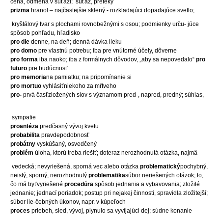
cena, odmena v súťaži;
súťaž, preteky
prizma
hranol – najčastejšie sklený - rozkladajúci dopadajúce svetlo;
kryštálový tvar s plochami rovnobežnými s osou; podmienky urču- júce
spôsob pohľadu, hľadisko
pro die
denne, na deň; denná dávka lieku
pro domo
pre vlastnú potrebu; iba pre vnútorné účely, dôverne
pro forma
iba naoko; iba z formálnych dôvodov, „aby sa nepovedalo“
pro
futuro
pre budúcnosť
pro memoria
na pamiatku; na pripomínanie si
pro mortuo
vyhlásiťniekoho za mŕtveho
pro-
prvá časťzložených slov s významom pred-, napred, predný; súhlas,
sympatie
proantéza
predčasný vývoj kvetu
probabilita
pravdepodobnosť
probátny
vyskúšaný, osvedčený
problém
úloha, ktorú treba riešiť; doteraz nerozhodnutá otázka, najmä
vedecká; nevyriešená, sporná vec alebo otázka
problematický
pochybný,
neistý, sporný, nerozhodnutý
problematika
súbor neriešených otázok; to,
čo má byťvyriešené
procedúra
spôsob jednania a vybavovania; zložité
jednanie; jednací poriadok; postup pri nejakej činnosti, spravidla zložitejší;
súbor lie-čebných úkonov, napr. v kúpeľoch
proces
priebeh, sled, vývoj, plynulo sa vyvíjajúci dej; súdne konanie