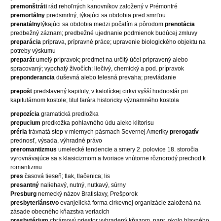
premonštráti
rád rehoľných kanovníkov založený v Prémontré
premortálny
predsmrtný, týkajúci sa obdobia pred smrťou
prenatálny
týkajúci sa obdobia medzi počatím a pôrodom
prenotácia
predbežný záznam; predbežné ujednanie podmienok budúcej zmluvy
preparácia
príprava, prípravné práce; upravenie biologického objektu na
potreby výskumu
preparát
umelý prípravok; predmet na určitý účel pripravený alebo
spracovaný; vypchatý živočích; liečivý, chemický a pod. prípravok
preponderancia
duševná alebo telesná prevaha; prevládanie
prepošt
predstavený kapituly, v katolíckej cirkvi vyšší hodnostár pri
kapitulárnom kostole; titul farára historicky významného kostola
prepozícia
gramatická predložka
prepucium
predkožka pohlavného údu aleko klitorisu
préria
trávnatá step v miernych pásmach Severnej Ameriky
prerogatív
prednosť, výsada, výhradné právo
preromantizmus
umelecké tendencie a smery 2. polovice 18. storočia
vyrovnávajúce sa s klasicizmom a tvoriace vnútorne rôznorodý prechod k
romantizmu
pres
časová tieseň; tlak, tlačenica; lis
presantný
naliehavý, nutný, nutkavý, súrny
Presburg
nemecký názov Bratislavy, Prešporok
presbyteriánstvo
evanjelická forma cirkevnej organizácie založená na
zásade obecného kňazstva veriacich
presbytérium
chrámový priestor vyhradený kňazom, napr. okolo hlavného