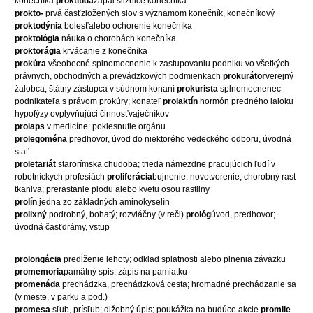
konečníka
proktitída
zápal sliznice konečníka
prokto-
prvá časťzložených slov s významom konečník, konečníkový
proktodýnia
bolesťalebo ochorenie konečníka
proktológia
náuka o chorobách konečníka
proktorágia
krvácanie z konečníka
prokúra
všeobecné splnomocnenie k zastupovaniu podniku vo všetkých
právnych, obchodných a prevádzkových podmienkach
prokurátor
verejný
žalobca, štátny zástupca v súdnom konaní
prokurista
splnomocnenec
podnikateľa s právom prokúry; konateľ
prolaktín
hormón predného laloku
hypofýzy ovplyvňujúci činnosťvaječníkov
prolaps
v medicíne: poklesnutie orgánu
prolegoména
predhovor, úvod do niektorého vedeckého odboru, úvodná
stať
proletariát
starorímska chudoba; trieda námezdne pracujúcich ľudí v
robotníckych profesiách
proliferácia
bujnenie, novotvorenie, chorobný rast
tkaniva; prerastanie plodu alebo kvetu osou rastliny
prolín
jedna zo základných aminokyselín
prolixný
podrobný, bohatý; rozvláčny (v reči)
prológ
úvod, predhovor;
úvodná časťdrámy, vstup
prolongácia
predĺženie lehoty; odklad splatnosti alebo plnenia záväzku
promemoria
pamätný spis, zápis na pamiatku
promenáda
prechádzka, prechádzková cesta; hromadné prechádzanie sa
(v meste, v parku a pod.)
promesa
sľub, prísľub; dlžobný úpis; poukážka na budúce akcie
promile