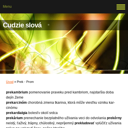
Menu
Cudzie slová
Úvod
»
Prek - Prom
prekambrium
pomenovanie praveku pred kambriom, najstaršia doba
dejín Zeme
prekarcinóm
chorobná zmena tkaniva, ktorá môže viesťku vzniku kar-
cinómu
prekardialgia
bolesťv okolí srdca
prekárium
prenechanie bezplatného užívania veci do odvolania
prekérny
neistý, ťaživý, trápny, chúlostivý, nepríjemný
prekludovať
vylúčiťz užívania