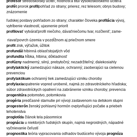
profesor
stredoškolský učiteľ; hodnosťa titul vysokoškolského učiteľa
profét
prorok
profil
pohľad zo strany; prierez, rez telesom; obrys budovy;
znázornenie
ľudskej postavy pohľadom zo strany; charakter človeka
profilácia
vývoj,
vytríbenie vlastností, ujasnenie priorít
profilovať
vytváraťprofil niečoho, dávaťniečomu tvar, rozčleniť; zame-
riavaťpovrch územia v pozdĺžnom aj priečnom smere
profit
zisk, výťažok, úžitok
profundál
hlbinná oblasťstojatých vôd
profundita
hĺbka, hlbina; dôkladnosť
profúzny
nadmerný, silný, prebytočný; nezadržiteľný; ďalekosiahly
profylaktický
zamedzujúci nákaze, ochranný; zaoberajúci sa cielenou
prevenciou
profylaktikum
ochranný liek zamedzujúci vzniku choroby
profylaxia
opatrenie vopred urobené, najmä zo zdravotníckeho hľadiska;
súbor zdravotníckych opatrení na zabránenie vzniku choroby; prevencia
progenitúra
potomstvo, potomkovia
progéria
predčasné starnutie pri vývoji zastavenom na detskom stupni
progesterón
ženský pohlavný hormón ovplyvňujúci počatie a priebeh
tehotenstva
proglotída
článok tela pásomnice
prognácia
u niektorých ľudských skupín, najmä negroidných, nápadné
vyčnievanie čeľustí
prognostika
teória vypracovania odhadov budúceho vývoja
prognóza