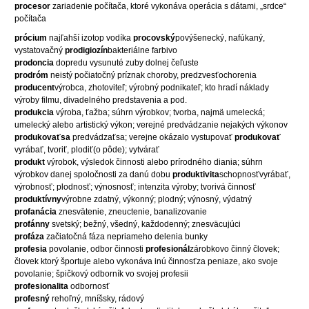
procesor
zariadenie počítača, ktoré vykonáva operácia s dátami, „srdce“
počítača
prócium
najľahší izotop vodíka
procovský
povýšenecký, nafúkaný,
vystatovačný
prodigiozín
bakteriálne farbivo
prodoncia
dopredu vysunuté zuby dolnej čeľuste
prodróm
neistý počiatočný príznak choroby, predzvesťochorenia
producent
výrobca, zhotoviteľ; výrobný podnikateľ; kto hradí náklady
výroby filmu, divadelného predstavenia a pod.
produkcia
výroba, ťažba; súhrn výrobkov; tvorba, najmä umelecká;
umelecký alebo artistický výkon; verejné predvádzanie nejakých výkonov
produkovaťsa
predvádzaťsa; verejne okázalo vystupovať
produkovať
vyrábať, tvoriť, plodiť(o pôde); vytvárať
produkt
výrobok, výsledok činnosti alebo prírodného diania; súhrn
výrobkov danej spoločnosti za danú dobu
produktivita
schopnosťvyrábať,
výrobnosť; plodnosť; výnosnosť; intenzita výroby; tvorivá činnosť
produktívny
výrobne zdatný, výkonný; plodný; výnosný, výdatný
profanácia
znesvätenie, zneuctenie, banalizovanie
profánny
svetský; bežný, všedný, každodenný; znesväcujúci
profáza
začiatočná fáza nepriameho delenia bunky
profesia
povolanie, odbor činnosti
profesionál
zárobkovo činný človek;
človek ktorý športuje alebo vykonáva inú činnosťza peniaze, ako svoje
povolanie; špičkový odborník vo svojej profesii
profesionalita
odbornosť
profesný
rehoľný, mníšsky, rádový