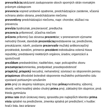
prevarikácia
zakázané zastupovanie oboch sporných strán rovnakým
právnym zástupcom
prevencia
vopred urobené opatrenie, predchádzajúce zaistenie, včasná
ochrana alebo obrana, predchádzanie niečomu
preventívny
predchádzajúci niečomu, napr. chorobe; slúžiaci na
prevenciu
prevízia
bystrozrak, prezieravosť, predtucha
prezencia
prítomnosť, účasťna niečom
prézens
prítomný čas slovesa
prezent
dar; v prenesenom význame
nehodný človek, darebák
prezentácia
predstavenie sa; predloženie,
preukázanie; návrh, podanie
prezervatív
mužský antikoncepčný
prostriedok, kondóm, primeros
prezident
individuálna volená hlava
republiky; predstavený niektorých orgánov, úradov, organizácií a
spoločností
prezídium
predsedníctvo; riaditeľstvo, napr. policajného zboru
prezumpcia
domnienka, predpoklad; pravdepodobnosť
priapický, priapský
necudný, nehanebný; súvisiaci so stoporením penisu
priapizmus
dlhodobé bolestivé stoporenie mužského pohlavného údu
vyvolané pohlavným vzrušením
prim
prvý zo skupiny nástrojov, prvý hlas
príma
prvotriedny, výborný,
skvelý, veľmi kvalitný alebo chutný
prima
prvý, základný tón stupnice; prvá
trieda gymnázia
prima rate
druh úrokovej miery, spravidla pre najlepších klientov
prima
vista
splatné na predloženie, zmenka splatná pri predložení; v hudbe:
hraťz listu, bez prípravy