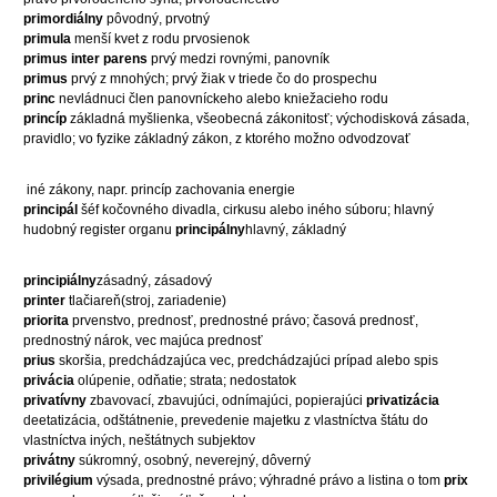
primordiálny
pôvodný, prvotný
primula
menší kvet z rodu prvosienok
primus inter parens
prvý medzi rovnými, panovník
primus
prvý z mnohých; prvý žiak v triede čo do prospechu
princ
nevládnuci člen panovníckeho alebo kniežacieho rodu
princíp
základná myšlienka, všeobecná zákonitosť; východisková zásada,
pravidlo; vo fyzike základný zákon, z ktorého možno odvodzovať
iné zákony, napr. princíp zachovania energie
principál
šéf kočovného divadla, cirkusu alebo iného súboru; hlavný
hudobný register organu
principálny
hlavný, základný
principiálny
zásadný, zásadový
printer
tlačiareň(stroj, zariadenie)
priorita
prvenstvo, prednosť, prednostné právo; časová prednosť,
prednostný nárok, vec majúca prednosť
prius
skoršia, predchádzajúca vec, predchádzajúci prípad alebo spis
privácia
olúpenie, odňatie; strata; nedostatok
privatívny
zbavovací, zbavujúci, odnímajúci, popierajúci
privatizácia
deetatizácia, odštátnenie, prevedenie majetku z vlastníctva štátu do
vlastníctva iných, neštátnych subjektov
privátny
súkromný, osobný, neverejný, dôverný
privilégium
výsada, prednostné právo; výhradné právo a listina o tom
prix