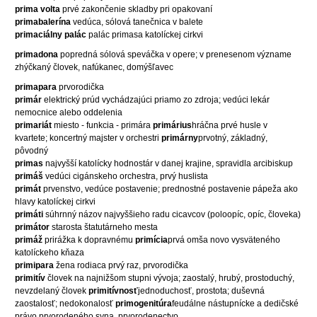
prima volta
prvé zakončenie skladby pri opakovaní
primabalerína
vedúca, sólová tanečnica v balete
primaciálny palác
palác primasa katolíckej cirkvi
primadona
popredná sólová speváčka v opere; v prenesenom význame
zhýčkaný človek, nafúkanec, domýšľavec
primapara
prvorodička
primár
elektrický prúd vychádzajúci priamo zo zdroja; vedúci lekár
nemocnice alebo oddelenia
primariát
miesto - funkcia - primára
primárius
hráčna prvé husle v
kvartete; koncertný majster v orchestri
primárny
prvotný, základný,
pôvodný
primas
najvyšší katolícky hodnostár v danej krajine, spravidla arcibiskup
primáš
vedúci cigánskeho orchestra, prvý huslista
primát
prvenstvo, vedúce postavenie; prednostné postavenie pápeža ako
hlavy katolíckej cirkvi
primáti
súhrnný názov najvyššieho radu cicavcov (poloopíc, opíc, človeka)
primátor
starosta štatutárneho mesta
primáž
prirážka k dopravnému
primícia
prvá omša novo vysväteného
katolíckeho kňaza
primipara
žena rodiaca prvý raz, prvorodička
primitív
človek na najnižšom stupni vývoja; zaostalý, hrubý, prostoduchý,
nevzdelaný človek
primitívnosť
jednoduchosť, prostota; duševná
zaostalosť; nedokonalosť
primogenitúra
feudálne nástupnícke a dedičské
právo prvorodeného syna, prvorodenectvo