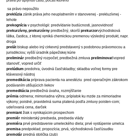
práva po uplynutí času, počas ktorého
sa právo nepoužilo
preklúzia
zánik práva jeho neuplatnením v stanovenej - prekluzívnej -
lehote
prekognícia
v psychológii: predvídanie budúcnosti, jasnovidnosť
prekurzívny, prekurzórny
predbežný, skorší
prekurzor
východisková
látka, častica, z ktorej vyniká chemickou premenou výsledný produkt, napr.
droga
prelát
biskup alebo iný cirkevný predstavený s podobnou právomocou a
jurisdikciou; vyšší úradník pápežskej kúrie
preliminár
predbežný rozpočet; predbežná zmluva
preliminovať
vopred
stanoviť, vopred určiť
prelúdium
predohra, úvodná časťskladby; skladba voľnej formy pre
klávesový nástroj
premedikácia
príprava pacienta na anestéziu
pred operačným zákrokom
podávaním utišujúcich liekov
premeditácia
predbežná úvaha, rozmýšľanie
prémia
odmena; mimoriadna výhra; príplatok ku mzde za mimoriadne
výkony; poistné, pravidelná suma platená podľa zmluvy poisten-com;
udeľovaná cena, darček
premiant
žiak s vynikajúcim prospechom
premiér
ministerský predseda, predseda vlády
premiéra
prvé predstavenie umeleckého diela; prvé vystúpenie umelca
premisa
predpoklad; propozícia; prvá, východisková časťúsudku
premolár
predná stolička (zub)